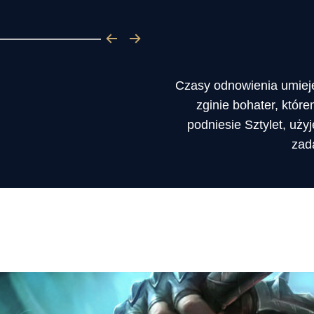
Czasy odnowienia umiejęt
zginie bohater, któr
podniesie Sztylet, uży
zad