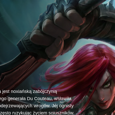
A
 jest noxiańską zabójczynią
nego generała Du Couteau, wsławiła
podejrzewających wrogów. Jej ognisty
często ryzykując życiem sojuszników.