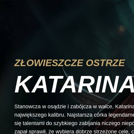
ZŁOWIESZCZE OSTRZE
KATARIN
Stanowcza w osądzie i zabójcza w walce, Katarina
największego kalibru. Najstarsza córka legendar
się talentami do szybkiego zabijania niczego nie
zapał sprawił, że wybiera dobrze strzeżone cele, 