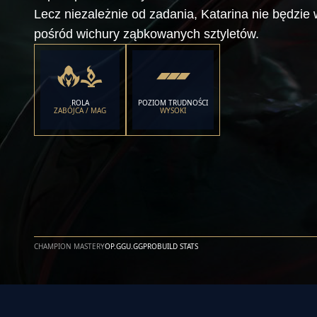
Lecz niezależnie od zadania, Katarina nie będzie
pośród wichury ząbkowanych sztyletów.
ROLA
POZIOM TRUDNOŚCI
ZABÓJCA / MAG
WYSOKI
CHAMPION MASTERY
OP.GG
U.GG
PROBUILD STATS