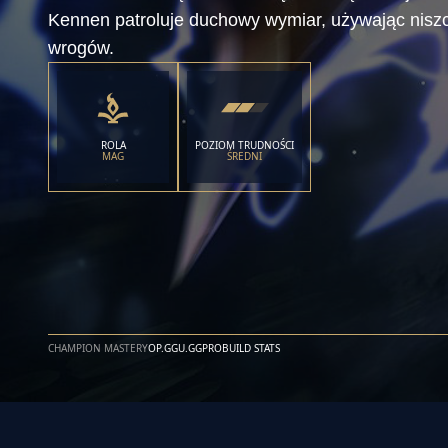
Kennen patroluje duchowy wymiar, używając niszcz
wrogów.
ROLA
POZIOM TRUDNOŚCI
MAG
ŚREDNI
CHAMPION MASTERY
OP.GG
U.GG
PROBUILD STATS