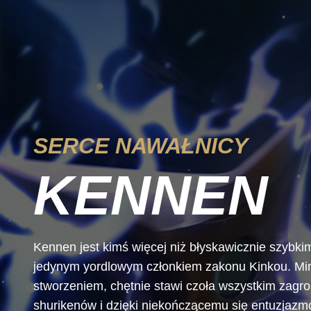
SERCE NAWAŁNICY
KENNEN
Kennen jest kimś więcej niż błyskawicznie szybkim
jedynym yordlowym członkiem zakonu Kinkou. Mim
stworzeniem, chętnie stawi czoła wszystkim zagr
shurikenów i dzięki niekończącemu się entuzjazm