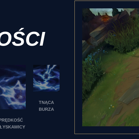
OŚCI
TNĄCA
BURZA
PRĘDKOŚĆ
ŁYSKAWICY