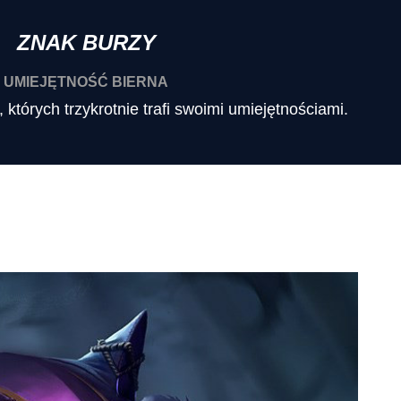
ZNAK BURZY
UMIEJĘTNOŚĆ BIERNA
tórych trzykrotnie trafi swoimi umiejętnościami.