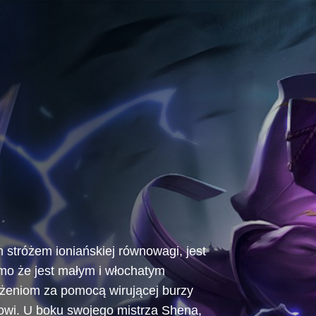
 stróżem ioniańskiej równowagi, jest
o że jest małym i włochatym
ożeniom za pomocą wirującej burzy
owi. U boku swojego mistrza Shena,