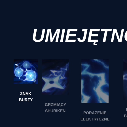
UMIEJĘTN
ZNAK
BURZY
GRZMIĄCY
SHURIKEN
PORAŻENIE
B
ELEKTRYCZNE