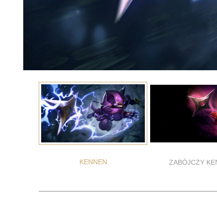
KENNEN
ZABÓJCZY KE