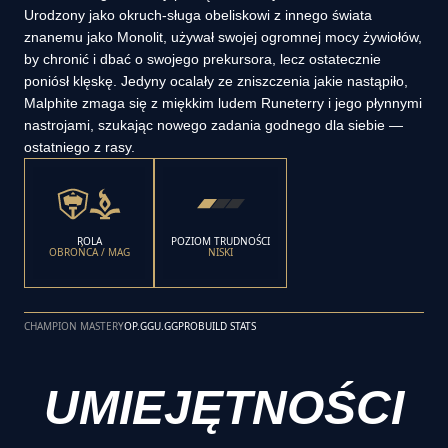
Urodzony jako okruch-sługa obeliskowi z innego świata
znanemu jako Monolit, używał swojej ogromnej mocy żywiołów,
by chronić i dbać o swojego prekursora, lecz ostatecznie
poniósł klęskę. Jedyny ocalały ze zniszczenia jakie nastąpiło,
Malphite zmaga się z miękkim ludem Runeterry i jego płynnymi
nastrojami, szukając nowego zadania godnego dla siebie —
ostatniego z rasy.
ROLA
POZIOM TRUDNOŚCI
OBROŃCA / MAG
NISKI
CHAMPION MASTERY
OP.GG
U.GG
PROBUILD STATS
UMIEJĘTNOŚCI