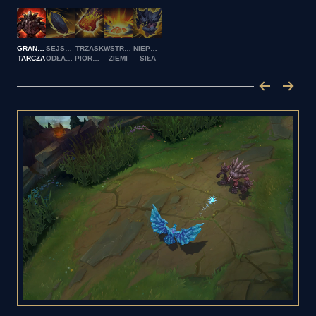
GRANITOWA
SEJSMICZNY
TRZASK
WSTRZĄŚNIENIE
NIEPOWSTRZYMANA
TARCZA
ODŁAMEK
PIORUNA
ZIEMI
SIŁA