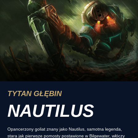
TYTAN GŁĘBIN
NAUTILUS
Opancerzony goliat znany jako Nautilus, samotna legenda,
stara jak pierwsze pomosty postawione w Bilgewater, włóczy