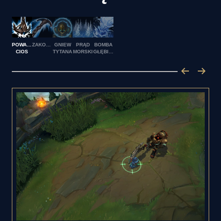
POWALAJĄCY
ZAKOTWICZENIE
GNIEW
PRĄD
BOMBA
CIOS
TYTANA
MORSKI
GŁĘBINOWA