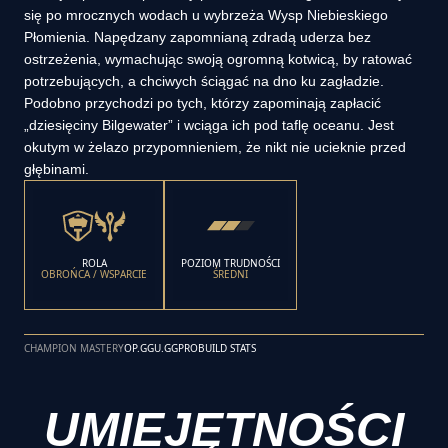
się po mrocznych wodach u wybrzeża Wysp Niebieskiego
Płomienia. Napędzany zapomnianą zdradą uderza bez
ostrzeżenia, wymachując swoją ogromną kotwicą, by ratować
potrzebujących, a chciwych ściągać na dno ku zagładzie.
Podobno przychodzi po tych, którzy zapominają zapłacić
„dziesięciny Bilgewater” i wciąga ich pod taflę oceanu. Jest
okutym w żelazo przypomnieniem, że nikt nie ucieknie przed
głębinami.
ROLA
POZIOM TRUDNOŚCI
OBROŃCA / WSPARCIE
ŚREDNI
CHAMPION MASTERY
OP.GG
U.GG
PROBUILD STATS
UMIEJĘTNOŚCI