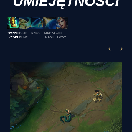
UMIEJĘTNOŚCI
ZWINNE
OSTRZE-
RYKOSZET
TARCZA
WIELKIE
KROKI
BUMERANG
MAGII
ŁOWY