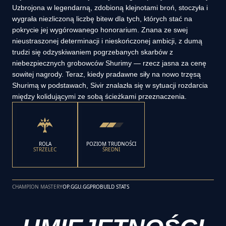
Uzbrojona w legendarną, zdobioną klejnotami broń, stoczyła i
wygrała niezliczoną liczbę bitew dla tych, których stać na
pokrycie jej wygórowanego honorarium. Znana ze swej
nieustraszonej determinacji i nieskończonej ambicji, z dumą
trudzi się odzyskiwaniem pogrzebanych skarbów z
niebezpiecznych grobowców Shurimy — rzecz jasna za cenę
sowitej nagrody. Teraz, kiedy pradawne siły na nowo trzęsą
Shurimą w podstawach, Sivir znalazła się w sytuacji rozdarcia
między kolidującymi ze sobą ścieżkami przeznaczenia.
ROLA
POZIOM TRUDNOŚCI
STRZELEC
ŚREDNI
CHAMPION MASTERY
OP.GG
U.GG
PROBUILD STATS