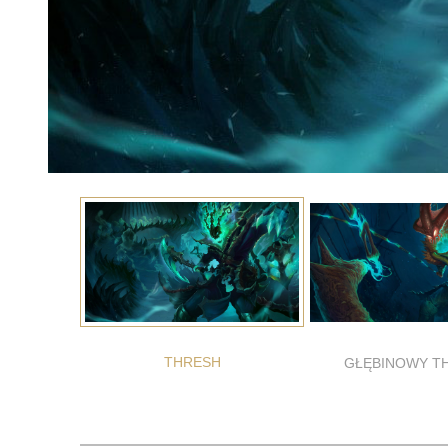
THRESH
GŁĘBINOWY T