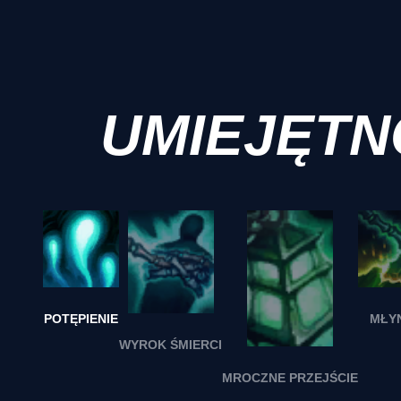
UMIEJĘTN
POTĘPIENIE
MŁY
WYROK ŚMIERCI
MROCZNE PRZEJŚCIE