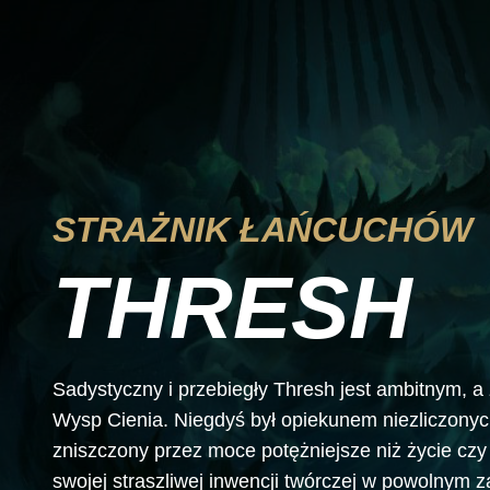
STRAŻNIK ŁAŃCUCHÓW
THRESH
Sadystyczny i przebiegły Thresh jest ambitnym,
Wysp Cienia. Niegdyś był opiekunem niezliczonyc
zniszczony przez moce potężniejsze niż życie czy ś
swojej straszliwej inwencji twórczej w powolnym z