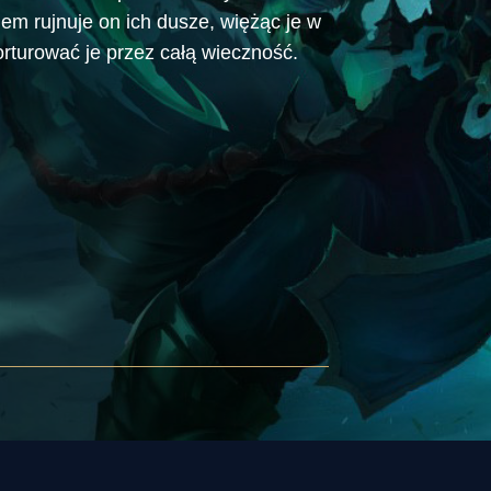
em rujnuje on ich dusze, więżąc je w
torturować je przez całą wieczność.