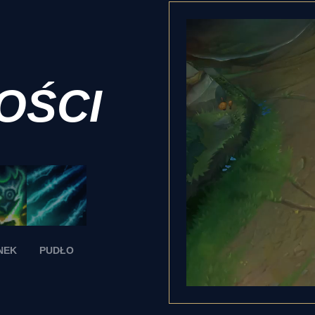
OŚCI
NEK
PUDŁO