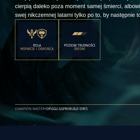
cierpią daleko poza moment samej śmierci, albowi
swej nikczemnej latarni tylko po to, by następnie 
ROLA
POZIOM TRUDNOŚCI
WSPARCIE / OBROŃCA
ŚREDNI
CHAMPION MASTERY
OP.GG
U.GG
PROBUILD STATS