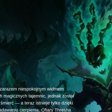
 a zarazem niespokojnym widmem
h magicznych tajemnic, jednak został
mierć — a teraz istnieje tylko dzięki
adawaniu cierpienia. Ofiary Thresha