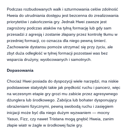
Podczas rozbudowanych walk i szturmowania celów zdolność
Hweia do utrudniania dostępu jest bezcenna do zrealizowania
priorytetów i zakończenia gry. Jednak Hwei zawsze jest
zagrożony podczas ataków na tylną formację lub gdy sam
przesadzi z agresją i zostanie złapany przez kontrolę tłumu w
przedniej formacji, co oznacza dla niego pewną śmierć.
Zachowanie dystansu pomoże utrzymać się przy życiu, ale
zbyt duża odległość w tylnej formacji pozostawi was bez
wsparcia drużyny, wyobcowanych i samotnych.
Dopasowania
Chociaż Hwei posiada do dyspozycji wiele narzędzi, ma niskie
podstawowe statystyki takie jak prędkość ruchu i pancerz, więc
na wczesnym etapie gry grozi mu zabicie przez agresywnego
dżunglera lub środkowego. Zabójca lub bohater dysponujący
obrażeniami fizycznymi, pewną swobodą ruchu i zasięgiem
inicjacji może być dla niego dużym wyzwaniem — mocny
Yasuo, Fizz, czy nawet Tristana mogą gnębić Hweia, zanim
złapie wiatr w żagle w środkowej fazie gry.