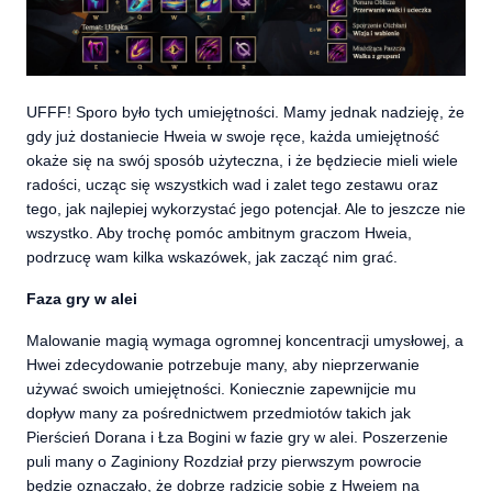
UFFF! Sporo było tych umiejętności. Mamy jednak nadzieję, że
gdy już dostaniecie Hweia w swoje ręce, każda umiejętność
okaże się na swój sposób użyteczna, i że będziecie mieli wiele
radości, ucząc się wszystkich wad i zalet tego zestawu oraz
tego, jak najlepiej wykorzystać jego potencjał. Ale to jeszcze nie
wszystko. Aby trochę pomóc ambitnym graczom Hweia,
podrzucę wam kilka wskazówek, jak zacząć nim grać.
Faza gry w alei
Malowanie magią wymaga ogromnej koncentracji umysłowej, a
Hwei zdecydowanie potrzebuje many, aby nieprzerwanie
używać swoich umiejętności. Koniecznie zapewnijcie mu
dopływ many za pośrednictwem przedmiotów takich jak
Pierścień Dorana i Łza Bogini w fazie gry w alei. Poszerzenie
puli many o Zaginiony Rozdział przy pierwszym powrocie
będzie oznaczało, że dobrze radzicie sobie z Hweiem na