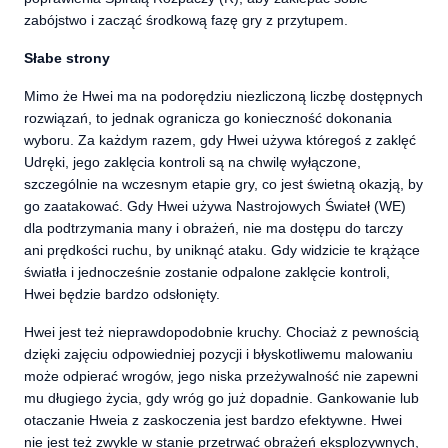
zabójstwo i zacząć środkową fazę gry z przytupem.
Słabe strony
Mimo że Hwei ma na podorędziu niezliczoną liczbę dostępnych
rozwiązań, to jednak ogranicza go konieczność dokonania
wyboru. Za każdym razem, gdy Hwei używa któregoś z zaklęć
Udręki, jego zaklęcia kontroli są na chwilę wyłączone,
szczególnie na wczesnym etapie gry, co jest świetną okazją, by
go zaatakować. Gdy Hwei używa Nastrojowych Świateł (WE)
dla podtrzymania many i obrażeń, nie ma dostępu do tarczy
ani prędkości ruchu, by uniknąć ataku. Gdy widzicie te krążące
światła i jednocześnie zostanie odpalone zaklęcie kontroli,
Hwei będzie bardzo odsłonięty.
Hwei jest też nieprawdopodobnie kruchy. Chociaż z pewnością
dzięki zajęciu odpowiedniej pozycji i błyskotliwemu malowaniu
może odpierać wrogów, jego niska przeżywalność nie zapewni
mu długiego życia, gdy wróg go już dopadnie. Gankowanie lub
otaczanie Hweia z zaskoczenia jest bardzo efektywne. Hwei
nie jest też zwykle w stanie przetrwać obrażeń eksplozywnych,