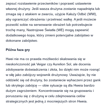
zepsuć rozstawienie przeciwników i poprawić ustawienie
własnej drużyny. Jeśli wasza drużyna zostanie napadnięta lub
zmaga się z atakiem w zwarciu, użyjcie Kałuży Odbić (WW),
aby ograniczyć obrażenia i przetrwać walkę. A jeśli możecie
pozwolić sobie na serwowanie obrażeń lub potrzebujecie
trochę many, Nastrojowe Światła (WE) mogą zapewnić
dodatkowego kopa, który zmieni potencjalne zabójstwo w
dokonane zabójstwo.
Późna faza gry
Hwei nie ma co prawda możliwości skalowania się w
nieskończoność jak Veigar czy Aurelion Sol, ale docenia
zdobywanie doświadczenia i złota, bo dzięki nim może rosnąć
w siłę jako zabójczy wojownik drużynowy. Uważajcie, by nie
oddzielić się od drużyny, bo zostaniecie wyhaczeni przez gank
lub skrytego zabójcę — obie sytuacje są dla Hweia bardzo
dużym zagrożeniem. Koncentrowanie się na grupowaniu i
poruszaniu się z drużyną w celu zdejmowania celów
strategicznych jest jedną z mocniejszych stron Hweia.