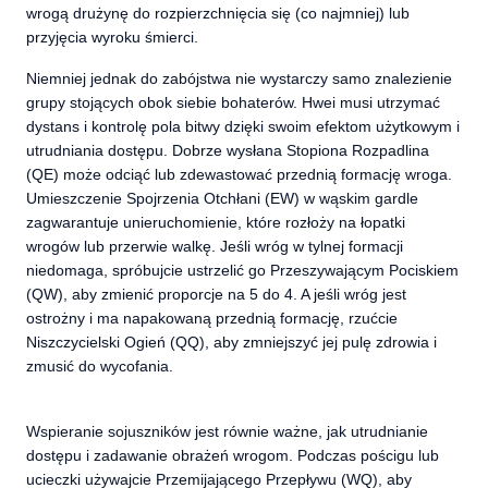
wrogą drużynę do rozpierzchnięcia się (co najmniej) lub
przyjęcia wyroku śmierci.
Niemniej jednak do zabójstwa nie wystarczy samo znalezienie
grupy stojących obok siebie bohaterów. Hwei musi utrzymać
dystans i kontrolę pola bitwy dzięki swoim efektom użytkowym i
utrudniania dostępu. Dobrze wysłana Stopiona Rozpadlina
(QE) może odciąć lub zdewastować przednią formację wroga.
Umieszczenie Spojrzenia Otchłani (EW) w wąskim gardle
zagwarantuje unieruchomienie, które rozłoży na łopatki
wrogów lub przerwie walkę. Jeśli wróg w tylnej formacji
niedomaga, spróbujcie ustrzelić go Przeszywającym Pociskiem
(QW), aby zmienić proporcje na 5 do 4. A jeśli wróg jest
ostrożny i ma napakowaną przednią formację, rzućcie
Niszczycielski Ogień (QQ), aby zmniejszyć jej pulę zdrowia i
zmusić do wycofania.
Wspieranie sojuszników jest równie ważne, jak utrudnianie
dostępu i zadawanie obrażeń wrogom. Podczas pościgu lub
ucieczki używajcie Przemijającego Przepływu (WQ), aby