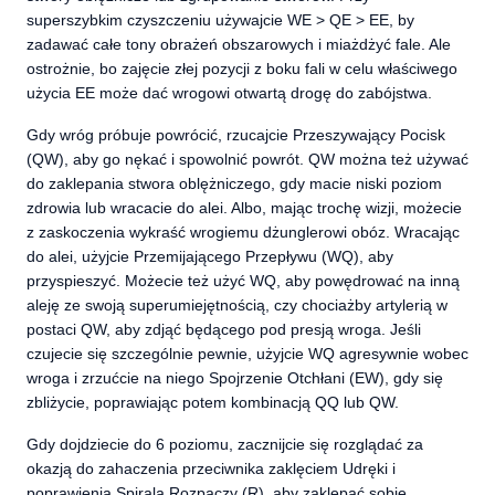
superszybkim czyszczeniu używajcie WE > QE > EE, by
zadawać całe tony obrażeń obszarowych i miażdżyć fale. Ale
ostrożnie, bo zajęcie złej pozycji z boku fali w celu właściwego
użycia EE może dać wrogowi otwartą drogę do zabójstwa.
Gdy wróg próbuje powrócić, rzucajcie Przeszywający Pocisk
(QW), aby go nękać i spowolnić powrót. QW można też używać
do zaklepania stwora oblężniczego, gdy macie niski poziom
zdrowia lub wracacie do alei. Albo, mając trochę wizji, możecie
z zaskoczenia wykraść wrogiemu dżunglerowi obóz. Wracając
do alei, użyjcie Przemijającego Przepływu (WQ), aby
przyspieszyć. Możecie też użyć WQ, aby powędrować na inną
aleję ze swoją superumiejętnością, czy chociażby artylerią w
postaci QW, aby zdjąć będącego pod presją wroga. Jeśli
czujecie się szczególnie pewnie, użyjcie WQ agresywnie wobec
wroga i zrzućcie na niego Spojrzenie Otchłani (EW), gdy się
zbliżycie, poprawiając potem kombinacją QQ lub QW.
Gdy dojdziecie do 6 poziomu, zacznijcie się rozglądać za
okazją do zahaczenia przeciwnika zaklęciem Udręki i
poprawienia Spiralą Rozpaczy (R), aby zaklepać sobie