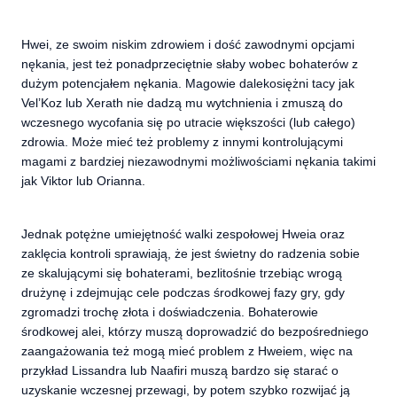
Hwei, ze swoim niskim zdrowiem i dość zawodnymi opcjami
nękania, jest też ponadprzeciętnie słaby wobec bohaterów z
dużym potencjałem nękania. Magowie dalekosiężni tacy jak
Vel’Koz lub Xerath nie dadzą mu wytchnienia i zmuszą do
wczesnego wycofania się po utracie większości (lub całego)
zdrowia. Może mieć też problemy z innymi kontrolującymi
magami z bardziej niezawodnymi możliwościami nękania takimi
jak Viktor lub Orianna.
Jednak potężne umiejętność walki zespołowej Hweia oraz
zaklęcia kontroli sprawiają, że jest świetny do radzenia sobie
ze skalującymi się bohaterami, bezlitośnie trzebiąc wrogą
drużynę i zdejmując cele podczas środkowej fazy gry, gdy
zgromadzi trochę złota i doświadczenia. Bohaterowie
środkowej alei, którzy muszą doprowadzić do bezpośredniego
zaangażowania też mogą mieć problem z Hweiem, więc na
przykład Lissandra lub Naafiri muszą bardzo się starać o
uzyskanie wczesnej przewagi, by potem szybko rozwijać ją