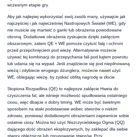
wczesnym etapie gry.
Aby jak najlepiej wykorzystać swój zasób many, używajcie jak
najczęściej i jak najwcześniej Nastrojowych Świateł (WE), gdy
nie musicie się martwić o ganki lub obrażenia powodowane
obroną. Dodatkowe obrażenia zyskujecie dzięki zaklęciom
obszarowym, zatem QE + WE pomoże czyścić falę i ochroni
przed przepchnięciem pod wieżę. Alternatywnie możecie
używać tej kombinacji do przepychania fali pod kątem powrotu
lub udania się na wypad. Jeśli znajdziecie się pod niepilnowaną
wieżą i zdybiecie wrogiego dżunglera, możecie nawet użyć
WE, oblegając wieżę, by zyskać obfitą nagrodę w złocie.
Stopiona Rozpadlina (QE) to najlepsze zaklęcie Hweia do
czyszczenia fal, ale istnieje możliwość spudłowania ostatniego
ciosu, więc dbajcie o dobry timing. WE może być świetnym
sposobem na ataki podstawowe wobec stworów o niskim
zdrowiu, ponieważ dodatkowymi obrażeniami zapewnicie sobie
ostatnie ciosy. Można też użyć Niszczycielskiego Ognia (QQ)
dającego dość obrażeń eksplozywnych, by zaklepać dla siebie
stwory oblężnicze lub zgrupowanie stworów. Przy