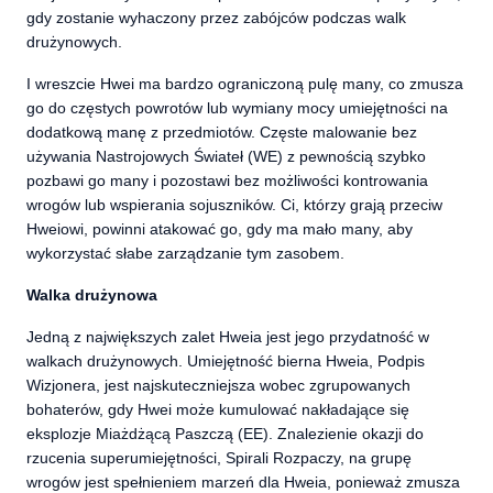
gdy zostanie wyhaczony przez zabójców podczas walk
drużynowych.
I wreszcie Hwei ma bardzo ograniczoną pulę many, co zmusza
go do częstych powrotów lub wymiany mocy umiejętności na
dodatkową manę z przedmiotów. Częste malowanie bez
używania Nastrojowych Świateł (WE) z pewnością szybko
pozbawi go many i pozostawi bez możliwości kontrowania
wrogów lub wspierania sojuszników. Ci, którzy grają przeciw
Hweiowi, powinni atakować go, gdy ma mało many, aby
wykorzystać słabe zarządzanie tym zasobem.
Walka drużynowa
Jedną z największych zalet Hweia jest jego przydatność w
walkach drużynowych. Umiejętność bierna Hweia, Podpis
Wizjonera, jest najskuteczniejsza wobec zgrupowanych
bohaterów, gdy Hwei może kumulować nakładające się
eksplozje Miażdżącą Paszczą (EE). Znalezienie okazji do
rzucenia superumiejętności, Spirali Rozpaczy, na grupę
wrogów jest spełnieniem marzeń dla Hweia, ponieważ zmusza