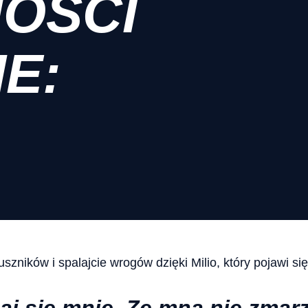
OŚCI
E:
szników i spalajcie wrogów dzięki Milio, który pojawi si