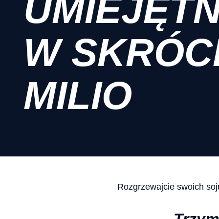
UMIEJĘTN
W SKRÓCI
MILIO
Rozgrzewajcie swoich soju