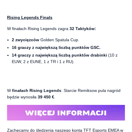
Rising Legends Finals
W finałach Rising Legends zagra
32 Taktyków:
2 zwycięzców
Golden Spatula Cup.
16 graczy z największą liczbą punktów GSC.
14 graczy z największą liczbą punktów drabinki
(10 z
EUW, 2 z EUNE, 1 z TR i 1 z RU).
W
finałach Rising Legends
: Starcie Remiksow pula nagród
będzie wynosiła
39 450 €
.
Zachęcamy do śledzenia naszego konta
TFT Esports EMEA
w