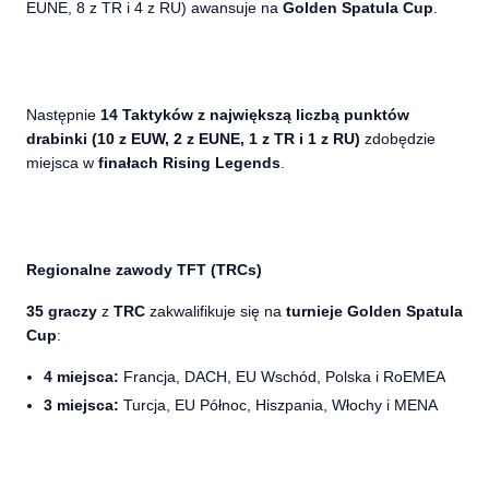
EUNE, 8 z TR i 4 z RU) awansuje na
Golden Spatula Cup
.
Następnie
14 Taktyków z
największą liczbą punktów
drabinki (10 z EUW, 2 z EUNE, 1 z TR i 1 z RU)
zdobędzie
miejsca w
finałach Rising Legends
.
Regionalne zawody TFT (TRCs)
35 graczy
z
TRC
zakwalifikuje się na
turnieje Golden Spatula
Cup
:
4 miejsca:
Francja, DACH, EU Wschód, Polska i RoEMEA
3 miejsca:
Turcja, EU Północ, Hiszpania, Włochy i MENA