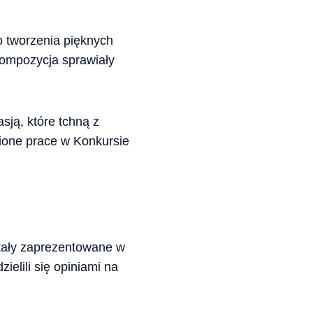
 tworzenia pięknych
 kompozycja sprawiały
sją, które tchną z
ione prace w Konkursie
tały zaprezentowane w
elili się opiniami na