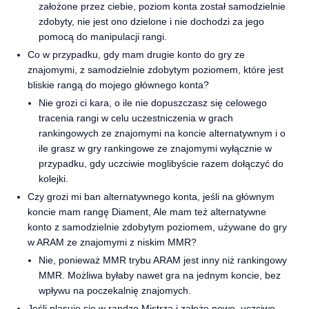
założone przez ciebie, poziom konta został samodzielnie
zdobyty, nie jest ono dzielone i nie dochodzi za jego
pomocą do manipulacji rangi.
Co w przypadku, gdy mam drugie konto do gry ze
znajomymi, z samodzielnie zdobytym poziomem, które jest
bliskie rangą do mojego głównego konta?
Nie grozi ci kara, o ile nie dopuszczasz się celowego
tracenia rangi w celu uczestniczenia w grach
rankingowych ze znajomymi na koncie alternatywnym i o
ile grasz w gry rankingowe ze znajomymi wyłącznie w
przypadku, gdy uczciwie moglibyście razem dołączyć do
kolejki.
Czy grozi mi ban alternatywnego konta, jeśli na głównym
koncie mam rangę Diament, Ale mam też alternatywne
konto z samodzielnie zdobytym poziomem, używane do gry
w ARAM ze znajomymi z niskim MMR?
Nie, ponieważ MMR trybu ARAM jest inny niż rankingowy
MMR. Możliwa byłaby nawet gra na jednym koncie, bez
wpływu na poczekalnię znajomych.
Jeśli plasuję się w randze Mistrza i założę nowe, uczciwe