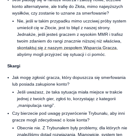
konto alternatywne, ale trafię do Złota, mimo najwyższych
wysiłków, czy zostanie to uznane za smerfowanie?
Nie, jeśli w takim przypadku mimo uczciwej próby system
umieścił cię w Złocie, jest to błąd z naszej strony.
Jednakże, jeśli jesteś graczem z wysokim MMR i trafisz
twoim zdaniem do rangi znacznie niższej niż właściwa,
skontaktuj się z naszym zespołem Wsparcia Gracza
,
abyśmy mogli przyjrzeć się sytuacji i ci pomóc.
Skargi
Jak mogę zgłosić gracza, który dopuszcza się smerfowania
lub posiada zakupione konto?
Jeśli uważasz, że taka sytuacja miała miejsce w trakcie
jednej z twoich gier, zgłoś to, korzystając z kategorii
„manipulacja rangi”.
Czy bierzecie pod uwagę przywrócenie Trybunału, aby inni
gracze mogli zdecydować o losie konta?
Obecnie nie. Z Trybunałem były problemy, dla których nie
znaleźliśmy dotąd rozwiązania. Mianowicie, system ten