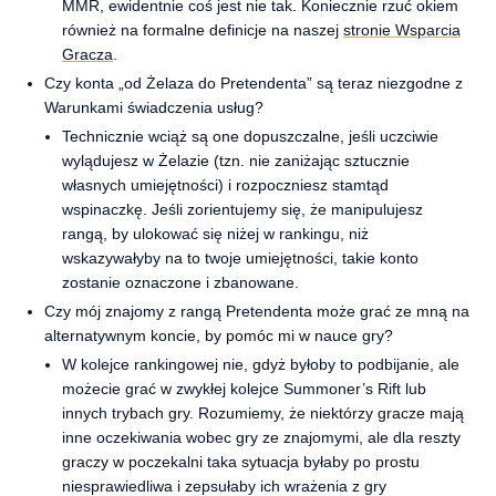
MMR, ewidentnie coś jest nie tak. Koniecznie rzuć okiem
również na formalne definicje na naszej
stronie Wsparcia
Gracza
.
Czy konta „od Żelaza do Pretendenta” są teraz niezgodne z
Warunkami świadczenia usług?
Technicznie wciąż są one dopuszczalne, jeśli uczciwie
wylądujesz w Żelazie (tzn. nie zaniżając sztucznie
własnych umiejętności) i rozpoczniesz stamtąd
wspinaczkę. Jeśli zorientujemy się, że manipulujesz
rangą, by ulokować się niżej w rankingu, niż
wskazywałyby na to twoje umiejętności, takie konto
zostanie oznaczone i zbanowane.
Czy mój znajomy z rangą Pretendenta może grać ze mną na
alternatywnym koncie, by pomóc mi w nauce gry?
W kolejce rankingowej nie, gdyż byłoby to podbijanie, ale
możecie grać w zwykłej kolejce Summoner’s Rift lub
innych trybach gry. Rozumiemy, że niektórzy gracze mają
inne oczekiwania wobec gry ze znajomymi, ale dla reszty
graczy w poczekalni taka sytuacja byłaby po prostu
niesprawiedliwa i zepsułaby ich wrażenia z gry