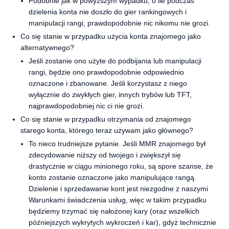
Podobnie jak w powyższym wypadku, o ile podczas
dzielenia konta nie doszło do gier rankingowych i
manipulacji rangi, prawdopodobnie nic nikomu nie grozi.
Co się stanie w przypadku użycia konta znajomego jako
alternatywnego?
Jeśli zostanie ono użyte do podbijania lub manipulacji
rangi, będzie ono prawdopodobnie odpowiednio
oznaczone i zbanowane. Jeśli korzystasz z niego
wyłącznie do zwykłych gier, innych trybów lub TFT,
najprawdopodobniej nic ci nie grozi.
Co się stanie w przypadku otrzymania od znajomego
starego konta, którego teraz używam jako głównego?
To nieco trudniejsze pytanie. Jeśli MMR znajomego był
zdecydowanie niższy od twojego i zwiększył się
drastycznie w ciągu minionego roku, są spore szanse, że
konto zostanie oznaczone jako manipulujące rangą.
Dzielenie i sprzedawanie kont jest niezgodne z naszymi
Warunkami świadczenia usług, więc w takim przypadku
będziemy trzymać się nałożonej kary (oraz wszelkich
późniejszych wykrytych wykroczeń i kar), gdyż technicznie