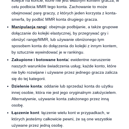
kolejce na koncie, które nie jest własnym kontem gracza, w
celu podbicia MMR tego konta. Zachowanie to może
obejmować parę graczy, z których jeden korzysta z konta-
smerfa, by podbić MMR konta drugiego gracza.
Manipulacja rangi
: obejmuje podbijanie, a także grupowe
dołączanie do kolejki elastycznej, by przegrywać gry i
obniżyć rangę/MMR, lub używanie obniżonego tym
sposobem konta do dołączenia do kolejki z innym kontem,
by sztucznie wywindować je w rankingu.
Zakupione i botowane konta:
ewidentne naruszenie
naszych warunków świadczenia usług; każde konto, które
nie było rozwijane i używane przez jednego gracza zalicza
się do tej kategorii.
Dzielenie konta
: oddanie lub sprzedaż konta do użytku
innej osobie, która nie jest jego oryginalnym założycielem.
Alternatywnie, używanie konta założonego przez inną
osobę.
Łączenie kont
: łączenie wielu kont w przypadkach, w
których jesteśmy całkowicie pewni, że są one wszystkie
używane przez jedną osobę.