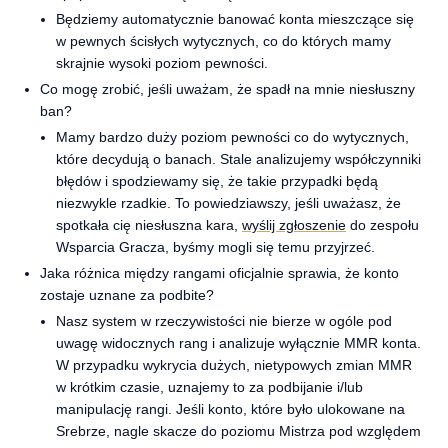
Będziemy automatycznie banować konta mieszczące się
w pewnych ścisłych wytycznych, co do których mamy
skrajnie wysoki poziom pewności.
Co mogę zrobić, jeśli uważam, że spadł na mnie niesłuszny
ban?
Mamy bardzo duży poziom pewności co do wytycznych,
które decydują o banach. Stale analizujemy współczynniki
błędów i spodziewamy się, że takie przypadki będą
niezwykle rzadkie. To powiedziawszy, jeśli uważasz, że
spotkała cię niesłuszna kara,
wyślij zgłoszenie
do zespołu
Wsparcia Gracza, byśmy mogli się temu przyjrzeć.
Jaka różnica między rangami oficjalnie sprawia, że konto
zostaje uznane za podbite?
Nasz system w rzeczywistości nie bierze w ogóle pod
uwagę widocznych rang i analizuje wyłącznie MMR konta.
W przypadku wykrycia dużych, nietypowych zmian MMR
w krótkim czasie, uznajemy to za podbijanie i/lub
manipulację rangi. Jeśli konto, które było ulokowane na
Srebrze, nagle skacze do poziomu Mistrza pod względem