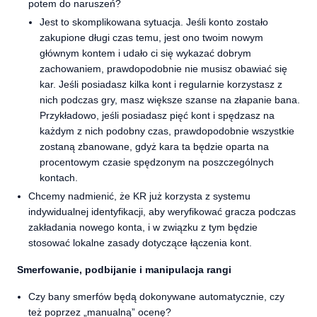
potem do naruszeń?
Jest to skomplikowana sytuacja. Jeśli konto zostało
zakupione długi czas temu, jest ono twoim nowym
głównym kontem i udało ci się wykazać dobrym
zachowaniem, prawdopodobnie nie musisz obawiać się
kar. Jeśli posiadasz kilka kont i regularnie korzystasz z
nich podczas gry, masz większe szanse na złapanie bana.
Przykładowo, jeśli posiadasz pięć kont i spędzasz na
każdym z nich podobny czas, prawdopodobnie wszystkie
zostaną zbanowane, gdyż kara ta będzie oparta na
procentowym czasie spędzonym na poszczególnych
kontach.
Chcemy nadmienić, że KR już korzysta z systemu
indywidualnej identyfikacji, aby weryfikować gracza podczas
zakładania nowego konta, i w związku z tym będzie
stosować lokalne zasady dotyczące łączenia kont.
Smerfowanie, podbijanie i manipulacja rangi
Czy bany smerfów będą dokonywane automatycznie, czy
też poprzez „manualną” ocenę?