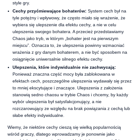
style gry.
Cechy przyćmiewające bohaterów:
System cech był na
tyle potężny i wpływowy, że często miało się wrażenie, że
wybiera się ulepszenie dla efektu cechy, a nie w celu
ulepszenia swojego bohatera. A przecież przedstawiamy
Chaos jako tryb, w którym „bohater jest na pierwszym
miejscu”. Oznacza to, że ulepszenia powinny wzmacniać
wrażenia z gry danym bohaterem, a nie być sposobem na
osiągnięcie uniwersalnie silnego efektu cechy.
Ulepszenia, które indywidualnie nie zachwycają:
Ponieważ znaczna część mocy była zablokowana w
efektach cech, poszczególne ulepszenia wydawały się przez
to mniej ekscytujące i znaczące. Ulepszenia z założenia
stanowią sedno chaosu w trybie Chaos i chcemy, by każdy
wybór ulepszenia był satysfakcjonujący, a nie
rozczarowujący ze względu na brak powiązania z cechą lub
słabe efekty indywidualne.
Wiemy, że niektóre cechy cieszą się wielką popularnością
wśród graczy, dlatego wprowadzamy je ponownie jako