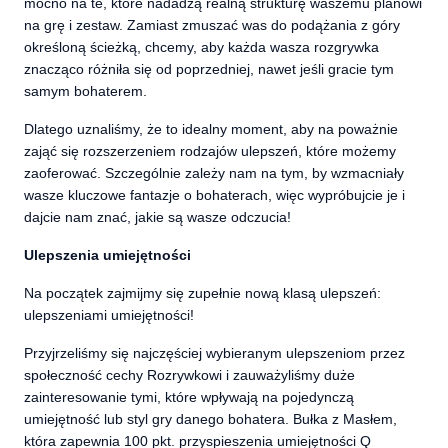
mocno na te, które nadadzą realną strukturę waszemu planowi
na grę i zestaw. Zamiast zmuszać was do podążania z góry
określoną ścieżką, chcemy, aby każda wasza rozgrywka
znacząco różniła się od poprzedniej, nawet jeśli gracie tym
samym bohaterem.
Dlatego uznaliśmy, że to idealny moment, aby na poważnie
zająć się rozszerzeniem rodzajów ulepszeń, które możemy
zaoferować. Szczególnie zależy nam na tym, by wzmacniały
wasze kluczowe fantazje o bohaterach, więc wypróbujcie je i
dajcie nam znać, jakie są wasze odczucia!
Ulepszenia umiejętności
Na początek zajmijmy się zupełnie nową klasą ulepszeń:
ulepszeniami umiejętności!
Przyjrzeliśmy się najczęściej wybieranym ulepszeniom przez
społeczność cechy Rozrywkowi i zauważyliśmy duże
zainteresowanie tymi, które wpływają na pojedynczą
umiejętność lub styl gry danego bohatera. Bułka z Masłem,
która zapewnia 100 pkt. przyspieszenia umiejętności Q