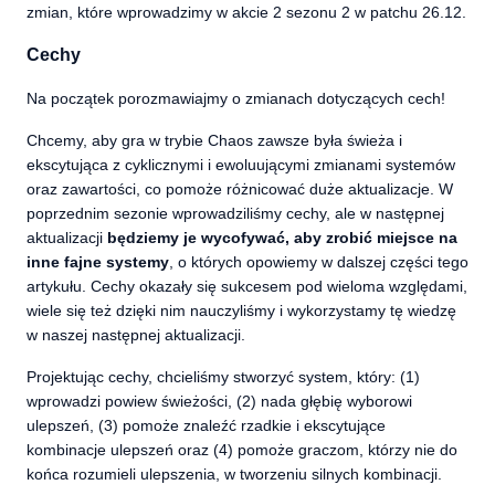
zmian, które wprowadzimy w akcie 2 sezonu 2 w patchu 26.12.
Cechy
Na początek porozmawiajmy o zmianach dotyczących cech!
Chcemy, aby gra w trybie Chaos zawsze była świeża i
ekscytująca z cyklicznymi i ewoluującymi zmianami systemów
oraz zawartości, co pomoże różnicować duże aktualizacje. W
poprzednim sezonie wprowadziliśmy cechy, ale w następnej
aktualizacji
będziemy je wycofywać, aby zrobić miejsce na
inne fajne systemy
, o których opowiemy w dalszej części tego
artykułu. Cechy okazały się sukcesem pod wieloma względami,
wiele się też dzięki nim nauczyliśmy i wykorzystamy tę wiedzę
w naszej następnej aktualizacji.
Projektując cechy, chcieliśmy stworzyć system, który: (1)
wprowadzi powiew świeżości, (2) nada głębię wyborowi
ulepszeń, (3) pomoże znaleźć rzadkie i ekscytujące
kombinacje ulepszeń oraz (4) pomoże graczom, którzy nie do
końca rozumieli ulepszenia, w tworzeniu silnych kombinacji.