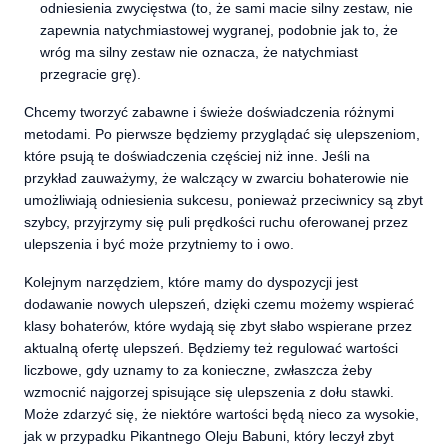
odniesienia zwycięstwa (to, że sami macie silny zestaw, nie
zapewnia natychmiastowej wygranej, podobnie jak to, że
wróg ma silny zestaw nie oznacza, że natychmiast
przegracie grę).
Chcemy tworzyć zabawne i świeże doświadczenia różnymi
metodami. Po pierwsze będziemy przyglądać się ulepszeniom,
które psują te doświadczenia częściej niż inne. Jeśli na
przykład zauważymy, że walczący w zwarciu bohaterowie nie
umożliwiają odniesienia sukcesu, ponieważ przeciwnicy są zbyt
szybcy, przyjrzymy się puli prędkości ruchu oferowanej przez
ulepszenia i być może przytniemy to i owo.
Kolejnym narzędziem, które mamy do dyspozycji jest
dodawanie nowych ulepszeń, dzięki czemu możemy wspierać
klasy bohaterów, które wydają się zbyt słabo wspierane przez
aktualną ofertę ulepszeń. Będziemy też regulować wartości
liczbowe, gdy uznamy to za konieczne, zwłaszcza żeby
wzmocnić najgorzej spisujące się ulepszenia z dołu stawki.
Może zdarzyć się, że niektóre wartości będą nieco za wysokie,
jak w przypadku Pikantnego Oleju Babuni, który leczył zbyt