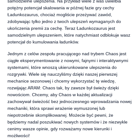
samodzielne ulepszenia. Na przykład wiele z was uwielbia
potężny potencjał skalowania w późnej fazie gry cechy
Ładunkozaurus, chociaż mogliście przeżywać zawód,
zdobywając tylko jedno z twoch ulepszeń wymaganych do
ukończenia premii za cechę. Teraz Ładunkozaurus jest
samodzielnym ulepszeniem, które natychmiast odblokuje wasz
potencjał do kumulowania ładunków.
Jednym z celów zespołu pracującego nad trybem Chaos jest
ciągłe eksperymentowanie z nowymi, fajnymi i interaktywnymi
systemami, które wnoszą ukierunkowane ulepszenia do
rozgrywki. Wiele się nauczyliśmy dzięki naszej pierwszej
mechanice sezonowej i chcemy wykorzystać tę wiedzę,
rozwijając ARAM: Chaos tak, by zawsze był świeży dzięki
nowościom. Chcemy, aby Chaos w każdej aktualizacji
zachowywał świeżość bez jednoczesnego wprowadzania nowej
mechaniki, która sprawi wrażenie wymuszonej lub
niepotrzebnie skomplikowanej. Możecie być pewni, że
będziemy nadal poszukiwać nowych systemów i że niezwykle
cenimy wasze opinie, gdy rozważamy nowe kierunki i
możliwości!