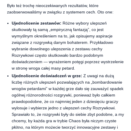
Było też trochę nieoczekiwanych rezultatów, które
zaobserwowaliśmy w związku z systemem cech. Oto one:
Ujednolicenie zestawów:
Różne wybory ulepszeń
skutkowały tą samą „empiryczną fantazją”, co jest
wymyślnym określeniem na to, jak opisujemy aspiracje
związane z rozgrywką danym bohaterem. Przykładowo
wybranie dowolnego ulepszenia z zestawu cechy
Rozrywkowi często skutkowało bardzo podobnym
doświadczeniem — wyrażeniem potęgi poprzez wystrzelenie
w stronę wroga całej masy petard.
Ujednolicenie doświadczeń w grze:
Z uwagi na dużą
liczbę różnych ulepszeń pozwalających na „bombardowanie
wrogów petardami” w każdej grze dało się zauważyć spadek
ogólnej różnorodności rozgrywki, ponieważ było całkiem
prawdopodobne, że co najmniej jeden z dziesięciu graczy
wylosuje i wybierze jedno z ulepszeń cechy Rozrywkowi.
Sprawiało to, że rozgrywki były do siebie zbyt podobne, a my
chcemy, by każda gra w trybie Chaos była niczym czyste
płótno, na którym możecie tworzyć innowacyjne zestawy i