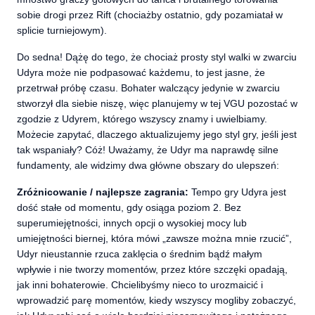
sobie drogi przez Rift (chociażby ostatnio, gdy pozamiatał w
splicie turniejowym).
Do sedna! Dążę do tego, że chociaż prosty styl walki w zwarciu
Udyra może nie podpasować każdemu, to jest jasne, że
przetrwał próbę czasu. Bohater walczący jedynie w zwarciu
stworzył dla siebie niszę, więc planujemy w tej VGU pozostać w
zgodzie z Udyrem, którego wszyscy znamy i uwielbiamy.
Możecie zapytać, dlaczego aktualizujemy jego styl gry, jeśli jest
tak wspaniały? Cóż! Uważamy, że Udyr ma naprawdę silne
fundamenty, ale widzimy dwa główne obszary do ulepszeń:
Zróżnicowanie / najlepsze zagrania:
Tempo gry Udyra jest
dość stałe od momentu, gdy osiąga poziom 2. Bez
superumiejętności, innych opcji o wysokiej mocy lub
umiejętności biernej, która mówi „zawsze można mnie rzucić”,
Udyr nieustannie rzuca zaklęcia o średnim bądź małym
wpływie i nie tworzy momentów, przez które szczęki opadają,
jak inni bohaterowie. Chcielibyśmy nieco to urozmaicić i
wprowadzić parę momentów, kiedy wszyscy mogliby zobaczyć,