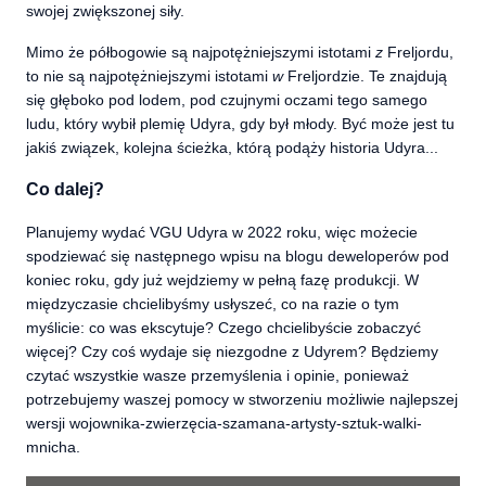
swojej zwiększonej siły.
Mimo że półbogowie są najpotężniejszymi istotami
z
Freljordu,
to nie są najpotężniejszymi istotami
w
Freljordzie. Te znajdują
się głęboko pod lodem, pod czujnymi oczami tego samego
ludu, który wybił plemię Udyra, gdy był młody. Być może jest tu
jakiś związek, kolejna ścieżka, którą podąży historia Udyra...
Co dalej?
Planujemy wydać VGU Udyra w 2022 roku, więc możecie
spodziewać się następnego wpisu na blogu deweloperów pod
koniec roku, gdy już wejdziemy w pełną fazę produkcji. W
międzyczasie chcielibyśmy usłyszeć, co na razie o tym
myślicie: co was ekscytuje? Czego chcielibyście zobaczyć
więcej? Czy coś wydaje się niezgodne z Udyrem? Będziemy
czytać wszystkie wasze przemyślenia i opinie, ponieważ
potrzebujemy waszej pomocy w stworzeniu możliwie najlepszej
wersji wojownika-zwierzęcia-szamana-artysty-sztuk-walki-
mnicha.