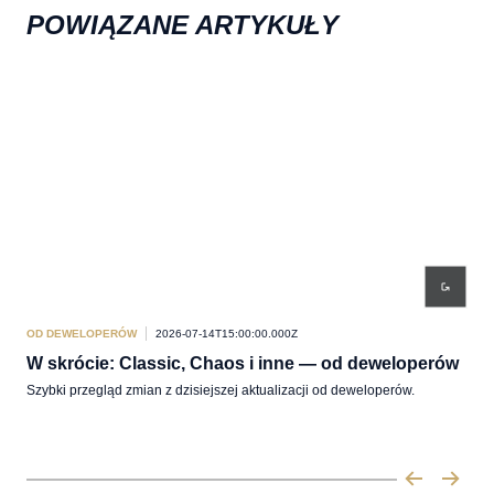
POWIĄZANE ARTYKUŁY
OD DEWELOPERÓW
2026-07-14T15:00:00.000Z
OD 
W skrócie: Classic, Chaos i inne — od deweloperów
Akt
Szybki przegląd zmian z dzisiejszej aktualizacji od deweloperów.
Pabr
Lege