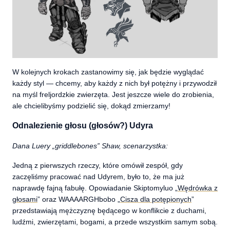
W kolejnych krokach zastanowimy się, jak będzie wyglądać
każdy styl — chcemy, aby każdy z nich był potężny i przywodził
na myśl freljordzkie zwierzęta. Jest jeszcze wiele do zrobienia,
ale chcielibyśmy podzielić się, dokąd zmierzamy!
Odnalezienie głosu (głosów?) Udyra
Dana Luery „griddlebones” Shaw, scenarzystka:
Jedną z pierwszych rzeczy, które omówił zespół, gdy
zaczęliśmy pracować nad Udyrem, było to, że ma już
naprawdę fajną fabułę. Opowiadanie Skiptomyluo „
Wędrówka z
głosami
” oraz WAAAARGHbobo „
Cisza dla potępionych
”
przedstawiają mężczyznę będącego w konflikcie z duchami,
ludźmi, zwierzętami, bogami, a przede wszystkim samym sobą.