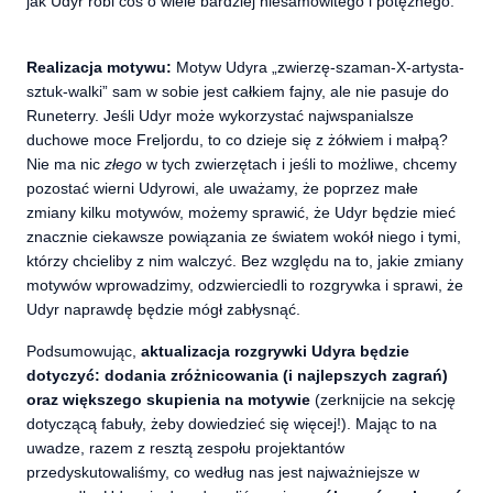
jak Udyr robi coś o wiele bardziej niesamowitego i potężnego.
Realizacja motywu:
Motyw Udyra „zwierzę-szaman-X-artysta-
sztuk-walki” sam w sobie jest całkiem fajny, ale nie pasuje do
Runeterry. Jeśli Udyr może wykorzystać najwspanialsze
duchowe moce Freljordu, to co dzieje się z żółwiem i małpą?
Nie ma nic
złego
w tych zwierzętach i jeśli to możliwe, chcemy
pozostać wierni Udyrowi, ale uważamy, że poprzez małe
zmiany kilku motywów, możemy sprawić, że Udyr będzie mieć
znacznie ciekawsze powiązania ze światem wokół niego i tymi,
którzy chcieliby z nim walczyć. Bez względu na to, jakie zmiany
motywów wprowadzimy, odzwierciedli to rozgrywka i sprawi, że
Udyr naprawdę będzie mógł zabłysnąć.
Podsumowując,
aktualizacja rozgrywki Udyra będzie
dotyczyć: dodania zróżnicowania (i najlepszych zagrań)
oraz większego skupienia na motywie
(zerknijcie na sekcję
dotyczącą fabuły, żeby dowiedzieć się więcej!). Mając to na
uwadze, razem z resztą zespołu projektantów
przedyskutowaliśmy, co według nas jest najważniejsze w