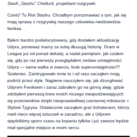
Stash „Stashu” Chelluck, projektant rozgrywki:
Cześć! Tu Riot Stashu. Chciałbym porozmawiać o tym, jak się
mają sprawy z rozgrywką naszego człowieka-niedźwiedzia-
feniksa.
Byłem bardzo podekscytowany, gdy dostałem aktualizację
Udyra, ponieważ mamy za sobą dłuuugą historię. Gram w
League już od ponad dekady, a nadal pamiętam, jak czułem
się, gdy po raz pierwszy przeglądałem zestaw umiejętności
Udyra — sama walka w zwarciu, brak superumiejętności?!
Szaleniec. Zaintrygowało mnie to i od razu zacząłem moją
podróż przez style. Najpierw nauczyłem się, jak dżunglować
Udyrem Feniksem i zaraz zabrałem go na górną aleję, gdzie
zdobyłem pierwszą krew moich niczego niespodziewających
się przeciwników dzięki niesprawiedliwej czerwonej miksturze +
Stylowi Tygrysa. Ostatecznie zacząłem grać bohaterami, którzy
mieli nieco więcej sztuczek w zanadrzu, ale z Udyrem
spędziliśmy sporo czasu na kopaniu tyłków i już zawsze będzie
miał specjalne miejsce w moim sercu.