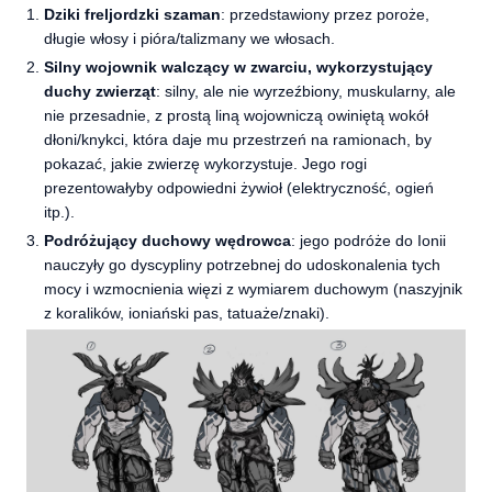
Dziki freljordzki szaman
: przedstawiony przez poroże,
długie włosy i pióra/talizmany we włosach.
Silny wojownik walczący w zwarciu, wykorzystujący
duchy zwierząt
: silny, ale nie wyrzeźbiony, muskularny, ale
nie przesadnie, z prostą liną wojowniczą owiniętą wokół
dłoni/knykci, która daje mu przestrzeń na ramionach, by
pokazać, jakie zwierzę wykorzystuje. Jego rogi
prezentowałyby odpowiedni żywioł (elektryczność, ogień
itp.).
Podróżujący duchowy wędrowca
: jego podróże do Ionii
nauczyły go dyscypliny potrzebnej do udoskonalenia tych
mocy i wzmocnienia więzi z wymiarem duchowym (naszyjnik
z koralików, ioniański pas, tatuaże/znaki).