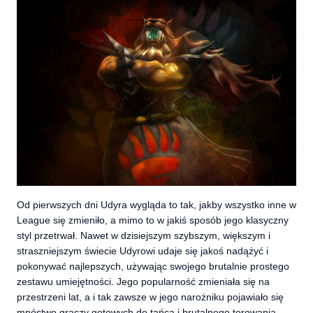
Od pierwszych dni Udyra wygląda to tak, jakby wszystko inne w
League się zmieniło, a mimo to w jakiś sposób jego klasyczny
styl przetrwał. Nawet w dzisiejszym szybszym, większym i
straszniejszym świecie Udyrowi udaje się jakoś nadążyć i
pokonywać najlepszych, używając swojego brutalnie prostego
zestawu umiejętności. Jego popularność zmieniała się na
przestrzeni lat, a i tak zawsze w jego narożniku pojawiało się
mnóstwo graczy gotowych do tańca i brutalnego torowania