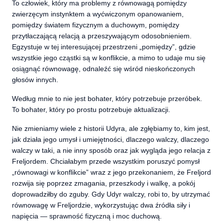
To człowiek, który ma problemy z równowagą pomiędzy
zwierzęcym instynktem a wyćwiczonym opanowaniem,
pomiędzy światem fizycznym a duchowym, pomiędzy
przytłaczającą relacją a przeszywającym odosobnieniem.
Egzystuje w tej interesującej przestrzeni „pomiędzy”, gdzie
wszystkie jego cząstki są w konflikcie, a mimo to udaje mu się
osiągnąć równowagę, odnaleźć się wśród nieskończonych
głosów innych.
Według mnie to nie jest bohater, który potrzebuje przeróbek.
To bohater, który po prostu potrzebuje aktualizacji.
Nie zmieniamy wiele z historii Udyra, ale zgłębiamy to, kim jest,
jak działa jego umysł i umiejętności, dlaczego walczy, dlaczego
walczy w taki, a nie inny sposób oraz jak wygląda jego relacja z
Freljordem. Chciałabym przede wszystkim poruszyć pomysł
„równowagi w konflikcie” wraz z jego przekonaniem, że Freljord
rozwija się poprzez zmagania, przeszkody i walkę, a pokój
doprowadziłby do zguby. Gdy Udyr walczy, robi to, by utrzymać
równowagę w Freljordzie, wykorzystując dwa źródła siły i
napięcia — sprawność fizyczną i moc duchową.