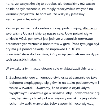
na to, że wszystkim się to podoba, ale dostaliśmy też wasze
opinie na tyle wcześnie, że mogły rzeczywiście wpłynąć na
kierunek projektów. To sprawia, że wszyscy jesteśmy
wygranymi w tej sytacji!
Zanim przejdziemy do sedna sprawy, podsumujmy,
dlaczego
wybraliśmy Udyra
i jakie są nasze cele. Udyr pojawił się w
ankiecie VGU, ponieważ jest jednym z ostatnich
naprawdę
przestarzałych wizualnie bohaterów w grze. Poza tym jego styl
gry ma już ponad dekadę i to naprawdę CZUĆ (w
przeciwieństwie do Lee Sina, który wciąż jest całkiem niezły po
tych wszystkich latach).
W związku z tym nasze główne cele w aktualizacji Udyra to...
Zachowanie jego zmiennego stylu oraz utrzymanie go jako
bohatera skupiającego się głównie na ataku podstawowym i
walce w zwarciu. Uważamy, że to właśnie czyni Udyra
wyjątkowym i wyróżnia go w składzie. Aby unowocześnić grę
nim, będziemy chcieli położyć większy nacisk na jego style i
schematy walki w zwarciu, żeby zapewnić nieco większą