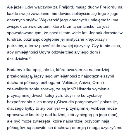
Ale jeżeli Udyr walczyłby za Freljord, mając duchy Freljordu na
każde swoje zawołanie, nie dowiedzielibyście się tego z jego
obecnych stylów. Większość jego obecnych umiejętności ma
związek ze zwierzętami, które brzmią ioniańsko, co jest
spowodowane tym, że spędził tam wiele lat. Jednak dorastał w
tundrze, poznając dogłębnie jej mistyczne krajobrazy i
potrzeby, a teraz powrócił do swojej ojczyzny. Czy to nie czas,
aby umiejętności Udyra odzwierciedlały jego dom i
dziedzictwo?
Badamy kilka opcji, ale ta, którą uważam za najbardziej
przekonującą, łączy jego umiejętności z najpotężniejszymi
duchami północy: półbogami. Volibear, Anivia, Ornn i...
zdawaliście sobie sprawę, że są inni? Historia wymienia
przynajmniej dwóch kolejnych. Udyr nie korzystałby
bezpośrednio z ich mocy („Cisza dla potępionych” pokazuje,
dlaczego byłby to zły pomysł — przynajmniej Volibear może
sprawować kontrolę nad ludźmi, którzy sięgną po jego moc),
ale być może zwierzęta, które najbardziej przypominają
półbogów, są spowite ich duchową energią i mogą użyczyć mu