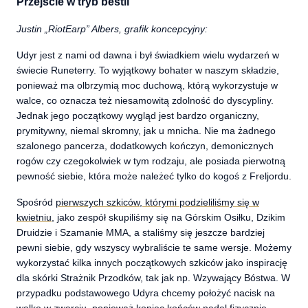
Przejście w tryb bestii
Justin „RiotEarp” Albers, grafik koncepcyjny:
Udyr jest z nami od dawna i był świadkiem wielu wydarzeń w
świecie Runeterry. To wyjątkowy bohater w naszym składzie,
ponieważ ma olbrzymią moc duchową, którą wykorzystuje w
walce, co oznacza też niesamowitą zdolność do dyscypliny.
Jednak jego początkowy wygląd jest bardzo organiczny,
prymitywny, niemal skromny, jak u mnicha. Nie ma żadnego
szalonego pancerza, dodatkowych kończyn, demonicznych
rogów czy czegokolwiek w tym rodzaju, ale posiada pierwotną
pewność siebie, która może należeć tylko do kogoś z Freljordu.
Spośród
pierwszych szkiców, którymi podzieliliśmy się w
kwietniu
, jako zespół skupiliśmy się na Górskim Osiłku, Dzikim
Druidzie i Szamanie MMA, a staliśmy się jeszcze bardziej
pewni siebie, gdy wszyscy wybraliście te same wersje. Możemy
wykorzystać kilka innych początkowych szkiców jako inspirację
dla skórki Strażnik Przodków, tak jak np. Wzywający Bóstwa. W
przypadku podstawowego Udyra chcemy położyć nacisk na