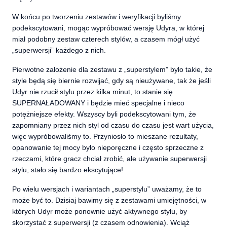
W końcu po tworzeniu zestawów i weryfikacji byliśmy
podekscytowani, mogąc wypróbować wersję Udyra, w której
miał podobny zestaw czterech stylów, a czasem mógł użyć
„superwersji” każdego z nich.
Pierwotne założenie dla zestawu z „superstylem” było takie, że
style będą się biernie rozwijać, gdy są nieużywane, tak że jeśli
Udyr nie rzucił stylu przez kilka minut, to stanie się
SUPERNAŁADOWANY i będzie mieć specjalne i nieco
potężniejsze efekty. Wszyscy byli podekscytowani tym, że
zapomniany przez nich styl od czasu do czasu jest wart użycia,
więc wypróbowaliśmy to. Przyniosło to mieszane rezultaty,
opanowanie tej mocy było nieporęczne i często sprzeczne z
rzeczami, które gracz chciał zrobić, ale używanie superwersji
stylu, stało się bardzo ekscytujące!
Po wielu wersjach i wariantach „superstylu” uważamy, że to
może być to. Dzisiaj bawimy się z zestawami umiejętności, w
których Udyr może ponownie użyć aktywnego stylu, by
skorzystać z superwersji (z czasem odnowienia). Wciąż