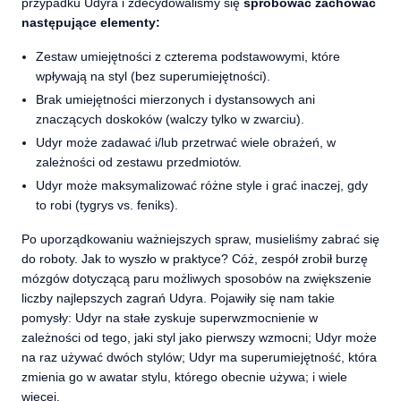
przypadku Udyra i zdecydowaliśmy się
spróbować zachować
następujące elementy:
Zestaw umiejętności z czterema podstawowymi, które
wpływają na styl (bez superumiejętności).
Brak umiejętności mierzonych i dystansowych ani
znaczących doskoków (walczy tylko w zwarciu).
Udyr może zadawać i/lub przetrwać wiele obrażeń, w
zależności od zestawu przedmiotów.
Udyr może maksymalizować różne style i grać inaczej, gdy
to robi (tygrys vs. feniks).
Po uporządkowaniu ważniejszych spraw, musieliśmy zabrać się
do roboty. Jak to wyszło w praktyce? Cóż, zespół zrobił burzę
mózgów dotyczącą paru możliwych sposobów na zwiększenie
liczby najlepszych zagrań Udyra. Pojawiły się nam takie
pomysły: Udyr na stałe zyskuje superwzmocnienie w
zależności od tego, jaki styl jako pierwszy wzmocni; Udyr może
na raz używać dwóch stylów; Udyr ma superumiejętność, która
zmienia go w awatar stylu, którego obecnie używa; i wiele
więcej.