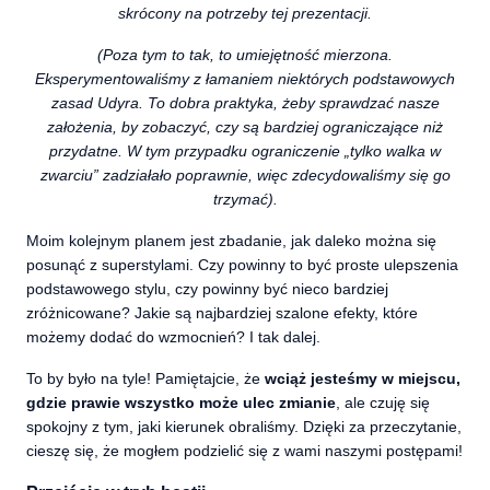
skrócony na potrzeby tej prezentacji.
(Poza tym to tak, to umiejętność mierzona.
Eksperymentowaliśmy z łamaniem niektórych podstawowych
zasad Udyra. To dobra praktyka, żeby sprawdzać nasze
założenia, by zobaczyć, czy są bardziej ograniczające niż
przydatne. W tym przypadku ograniczenie „tylko walka w
zwarciu” zadziałało poprawnie, więc zdecydowaliśmy się go
trzymać).
Moim kolejnym planem jest zbadanie, jak daleko można się
posunąć z superstylami. Czy powinny to być proste ulepszenia
podstawowego stylu, czy powinny być nieco bardziej
zróżnicowane? Jakie są najbardziej szalone efekty, które
możemy dodać do wzmocnień? I tak dalej.
To by było na tyle! Pamiętajcie, że
wciąż jesteśmy w miejscu,
gdzie prawie wszystko może ulec zmianie
, ale czuję się
spokojny z tym, jaki kierunek obraliśmy. Dzięki za przeczytanie,
cieszę się, że mogłem podzielić się z wami naszymi postępami!