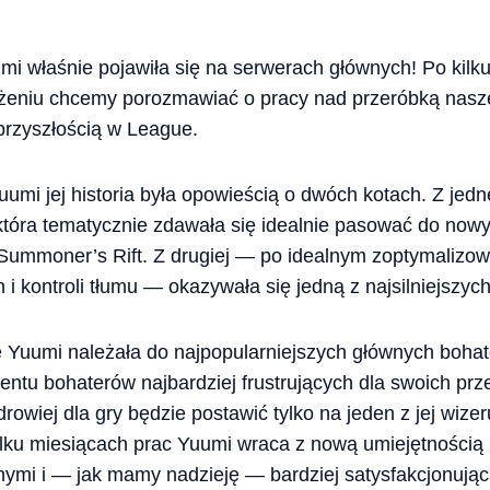
i właśnie pojawiła się na serwerach głównych! Po kilk
eniu chcemy porozmawiać o pracy nad przeróbką naszej k
przyszłością w League.
umi jej historia była opowieścią o dwóch kotach. Z jedne
 która tematycznie zdawała się idealnie pasować do now
ummoner’s Rift. Z drugiej — po idealnym zoptymalizowan
i kontroli tłumu — okazywała się jedną z najsilniejszyc
e Yuumi należała do najpopularniejszych głównych boha
entu bohaterów najbardziej frustrujących dla swoich pr
drowiej dla gry będzie postawić tylko na jeden z jej wiz
kilku miesiącach prac Yuumi wraca z nową umiejętnością
nymi i — jak mamy nadzieję — bardziej satysfakcjonują