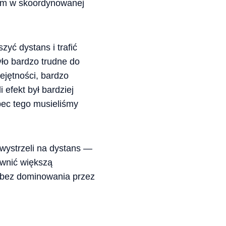
iem w skoordynowanej
zyć dystans i trafić
ło bardzo trudne do
ejętności, bardzo
 efekt był bardziej
bec tego musieliśmy
 wystrzeli na dystans —
ewnić większą
a bez dominowania przez