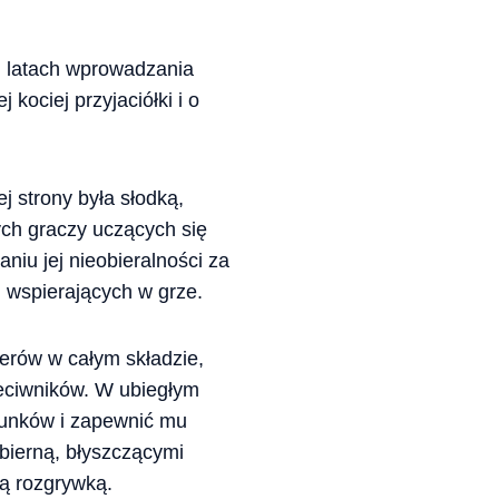
u latach wprowadzania
ociej przyjaciółki i o
j strony była słodką,
ych graczy uczących się
iu jej nieobieralności za
h wspierających w grze.
terów w całym składzie,
zeciwników. W ubiegłym
erunków i zapewnić mu
 bierną, błyszczącymi
cą rozgrywką.