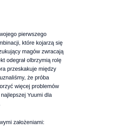
swojego pierwszego
inacji, które kojarzą się
oszukujący magów zwracają
kt odegrał olbrzymią rolę
óra przeskakuje między
 uznaliśmy, że próba
worzyć więcej problemów
 najlepszej Yuumi dla
.
wymi założeniami: