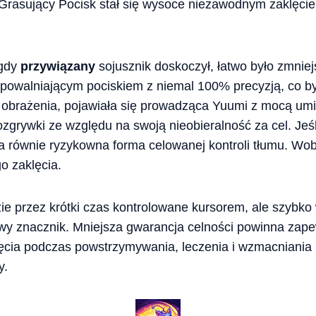
Grasujący Pocisk stał się wysoce niezawodnym zaklęc
 gdy
przywiązany
sojusznik doskoczył, łatwo było zmniejs
powalniającym pociskiem z niemal 100% precyzją, co by
 obrażenia, pojawiała się prowadząca Yuumi z mocą umi
zgrywki ze względu na swoją nieobieralność za cel. Jeśli
a równie ryzykowna forma celowanej kontroli tłumu. Wo
o zaklęcia.
e przez krótki czas kontrolowane kursorem, ale szybko
owy znacznik. Mniejsza gwarancja celności powinna zap
lęcia podczas powstrzymywania, leczenia i wzmacniani
y.