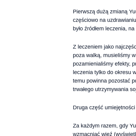
Pierwszą dużą zmianą Yuu
częściowo na uzdrawianiu
było źródłem leczenia, na 
Z leczeniem jako najczęś
poza walką, musieliśmy wi
pozamienialiśmy efekty, p
leczenia tylko do okresu w
temu powinna pozostać pot
trwałego utrzymywania soj
Druga część umiejętności
Za każdym razem, gdy Yu
wzmacniać więź (wyświetla