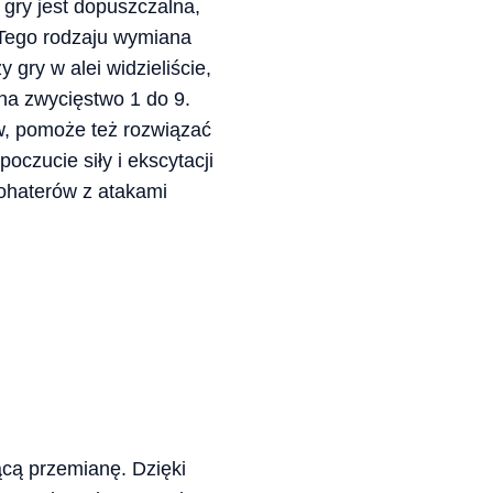
gry jest dopuszczalna,
 Tego rodzaju wymiana
 gry w alei widzieliście,
 na zwycięstwo 1 do 9.
w, pomoże też rozwiązać
czucie siły i ekscytacji
ohaterów z atakami
ącą przemianę. Dzięki