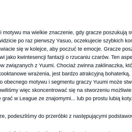
i i motywu ma wielkie znaczenie, gdy gracze poszukują 
dzicie po raz pierwszy Yasuo, oczekujecie szybkich komb
tawiacie się w kolejce, aby poczuć te emocje. Gracze p
i jako kwintesencji fantazji o rzucaniu czarów. Ten aspe
ów związanych z Yuumi. Chociaż zwinna zaklinaczka, kt
ooktanowe wrażenia, jest bardzo atrakcyjną bohaterką,
 do obecnego motywu i segmentu graczy Yuumi może st
owiliśmy więc skoncentrować się na stworzeniu możliwie
ę grać w League ze znajomymi... lub po prostu lubią koty
e, podeszliśmy do przeróbki z następującymi podstawo