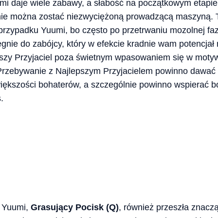
mi daje wiele zabawy, a słabość na początkowym etapie 
alnie można zostać niezwyciężoną prowadzącą maszyną.
 przypadku Yuumi, bo często po przetrwaniu mozolnej fazy
egnie do zabójcy, który w efekcie kradnie wam potencjał
szy Przyjaciel poza świetnym wpasowaniem się w moty
Przebywanie z Najlepszym Przyjacielem powinno dawać po
iększości bohaterów, a szczególnie powinno wspierać b
.
 Yuumi,
Grasujący Pocisk (Q)
, również przeszła znacz