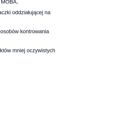
 w MOBA,
czki oddziałującej na
sposobów kontrowania
ektów mniej oczywistych