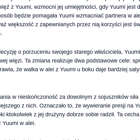
 więź z Yuumi, wzmocni jej umiejętności, gdy Yuumi jest 
osób będzie pomagała Yuumi wzmacniać partnera w alei
aż większość z zapewnianych przez nią korzyści jest św
.
decyzję o porzuceniu swojego starego właściciela, Yuum
wej więzi. Ta zmiana realizuje dwa podstawowe cele: spra
rawia, że walka w alei z Yuumi u boku daje bardziej saty
żania w nieskończoność za dowolnym z sojuszników sił
ejszego z nich. Oznaczało to, że wywieranie presji na Y
i ktokolwiek z jej drużyny dobrze sobie radził. Ta cecha
 Yuumi w alei.