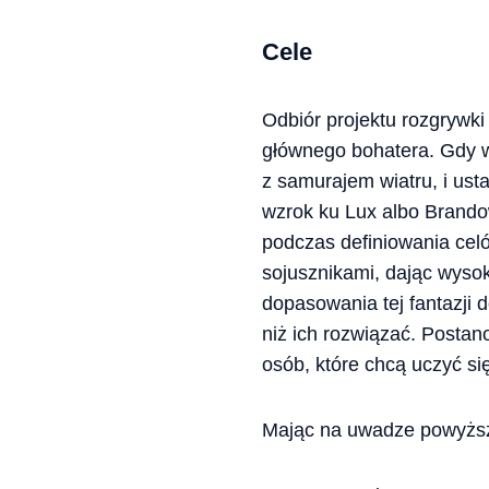
Cele
Odbiór projektu rozgrywk
głównego bohatera. Gdy wi
z samurajem wiatru, i us
wzrok ku Lux albo Brandow
podczas definiowania cel
sojusznikami, dając wysok
dopasowania tej fantazji
niż ich rozwiązać. Postan
osób, które chcą uczyć si
Mając na uwadze powyższ