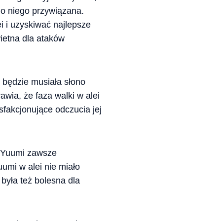
do niego przywiązana.
 i uzyskiwać najlepsze
ietna dla ataków
i będzie musiała słono
wia, że faza walki w alei
sfakcjonujące odczucia jej
a Yuumi zawsze
uumi w alei nie miało
 była też bolesna dla