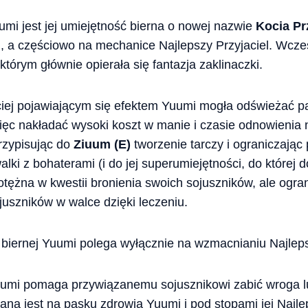
mi jest jej umiejętność bierna o nowej nazwie
Kocia Pr
, a częściowo na mechanice Najlepszy Przyjaciel. Wcze
którym głównie opierała się fantazja zaklinaczki.
ciej pojawiającym się efektem Yuumi mogła odświeżać p
ęc nakładać wysoki koszt w manie i czasie odnowienia 
rzypisując do
Ziuum (E)
tworzenie tarczy i ograniczając 
alki z bohaterami (i do jej superumiejętności, do której d
ężna w kwestii bronienia swoich sojuszników, ale ogran
uszników w walce dzięki leczeniu.
 biernej Yuumi polega wyłącznie na wzmacnianiu Najleps
umi pomaga przywiązanemu sojusznikowi zabić wroga l
na jest na pasku zdrowia Yuumi i pod stopami jej Najlep