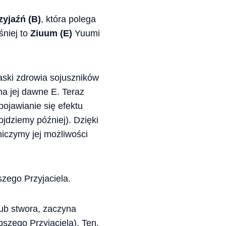
zyjaźń (B)
, która polega
śniej to
Ziuum (E)
Yuumi
aski zdrowia sojuszników
na jej dawne E. Teraz
pojawianie się efektu
ojdziemy później). Dzięki
iczymy jej możliwości
zego Przyjaciela.
ub stwora, zaczyna
szego Przyjaciela). Ten,