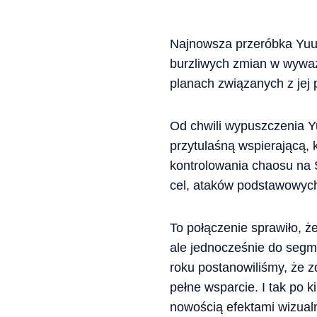
Najnowsza przeróbka Yuum
burzliwych zmian w wyważ
planach związanych z jej 
Od chwili wypuszczenia Yu
przytulaśną wspierającą,
kontrolowania chaosu na S
cel, ataków podstawowych 
To połączenie sprawiło, ż
ale jednocześnie do segm
roku postanowiliśmy, że z
pełne wsparcie. I tak po 
nowością efektami wizual