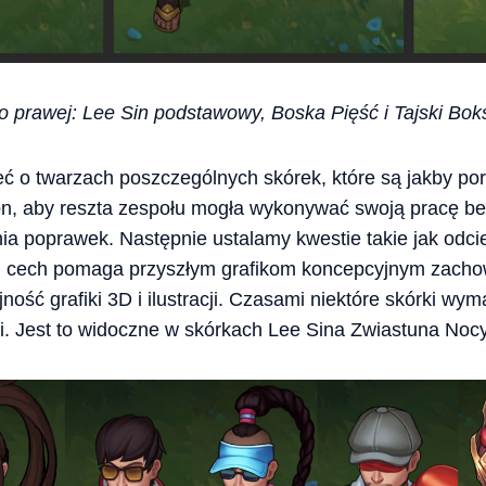
o prawej: Lee Sin podstawowy, Boska Pięść i Tajski Bo
 o twarzach poszczególnych skórek, które są jakby port
on, aby reszta zespołu mogła wykonywać swoją pracę be
 poprawek. Następnie ustalamy kwestie takie jak odcień 
ch cech pomaga przyszłym grafikom koncepcyjnym zacho
jność grafiki 3D i ilustracji. Czasami niektóre skórki w
ci. Jest to widoczne w skórkach Lee Sina Zwiastuna Nocy 