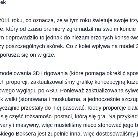
rek
2011 roku, co oznacza, że w tym roku świętuje swoje trz
, który od czasu premiery zgromadził na swoim koncie 
asem doprowadziło to jednak do niezamierzonych konsekwen
arzy poszczególnych skórek. Co z kolei wpływa na model 3
 porusza się on w grze.
odelowania 3D i rigowania (które pomaga określić spos
h proporcji, zaktualizowaliśmy grafikę koncepcyjną każd
owego wyglądu po ASU. Ponieważ zaktualizowana sylwet
k walki (stonowana i muskularna, a jednocześnie szczup
yczajnie przestały do niej pasować. Kiedy proporcje ciał
i się część tożsamości postaci, którą się gra. Na przykła
wany i masywny, więc musieliśmy nieco stonować jego 
kiego Boksera jest zupełnie inna, więc dostosowaliśmy j