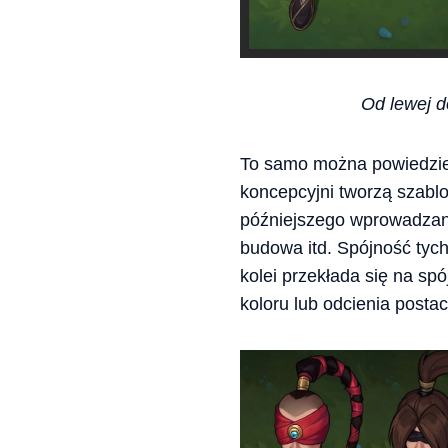
Od lewej d
To samo można powiedzieć
koncepcyjni tworzą szabl
późniejszego wprowadzania
budowa itd. Spójność ty
kolei przekłada się na spó
koloru lub odcienia posta