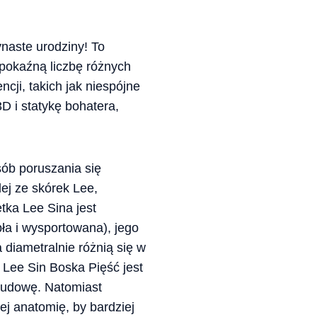
ynaste urodziny! To
pokaźną liczbę różnych
cji, takich jak niespójne
D i statykę bohatera,
ób poruszania się
ej ze skórek Lee,
ka Lee Sina jest
ła i wysportowana), jego
a diametralnie różnią się w
d Lee Sin Boska Pięść jest
budowę. Natomiast
ej anatomię, by bardziej