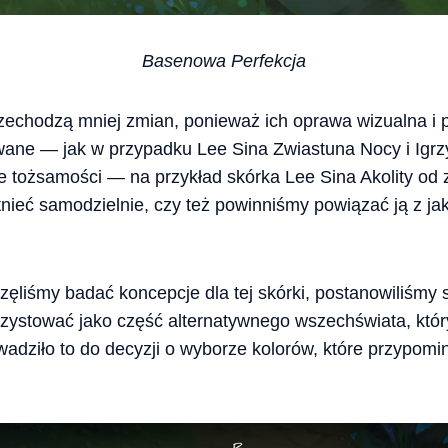
Basenowa Perfekcja
zechodzą mniej zmian, ponieważ ich oprawa wizualna i p
owane — jak w przypadku Lee Sina Zwiastuna Nocy i Igrz
e tożsamości — na przykład skórka Lee Sina Akolity od
ieć samodzielnie, czy też powinniśmy powiązać ją z jak
zęliśmy badać koncepcje dla tej skórki, postanowiliśm
zystować jako część alternatywnego wszechświata, który
adziło to do decyzji o wyborze kolorów, które przypomin