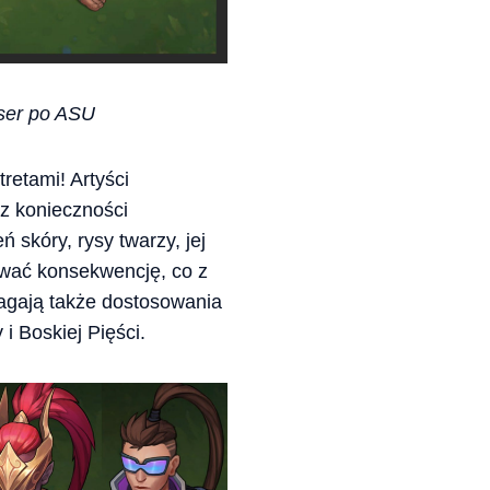
kser po ASU
retami! Artyści
z konieczności
skóry, rysy twarzy, jej
wać konsekwencję, co z
ymagają także dostosowania
i Boskiej Pięści.