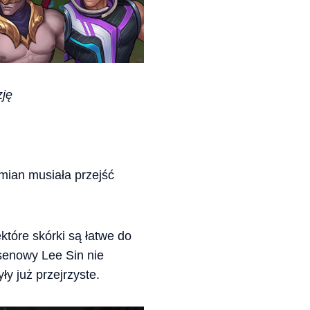
zję
zmian musiała przejść
które skórki są łatwe do
asenowy Lee Sin nie
y już przejrzyste.