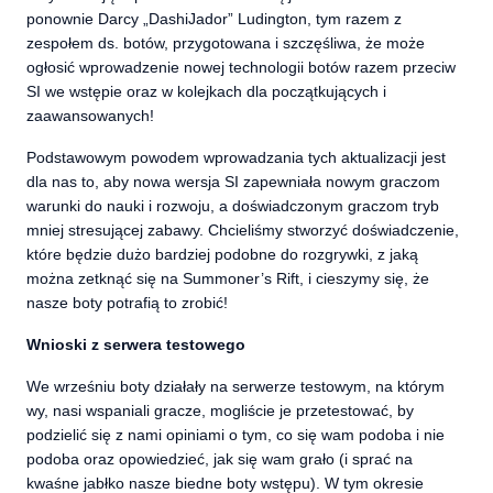
ponownie Darcy „DashiJador” Ludington, tym razem z
zespołem ds. botów, przygotowana i szczęśliwa, że może
ogłosić wprowadzenie nowej technologii botów razem przeciw
SI we wstępie oraz w kolejkach dla początkujących i
zaawansowanych!
Podstawowym powodem wprowadzania tych aktualizacji jest
dla nas to, aby nowa wersja SI zapewniała nowym graczom
warunki do nauki i rozwoju, a doświadczonym graczom tryb
mniej stresującej zabawy. Chcieliśmy stworzyć doświadczenie,
które będzie dużo bardziej podobne do rozgrywki, z jaką
można zetknąć się na Summoner’s Rift, i cieszymy się, że
nasze boty potrafią to zrobić!
Wnioski z serwera testowego
We wrześniu boty działały na serwerze testowym, na którym
wy, nasi wspaniali gracze, mogliście je przetestować, by
podzielić się z nami opiniami o tym, co się wam podoba i nie
podoba oraz opowiedzieć, jak się wam grało (i sprać na
kwaśne jabłko nasze biedne boty wstępu). W tym okresie