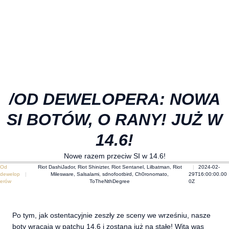
/OD DEWELOPERA: NOWA
SI BOTÓW, O RANY! JUŻ W
14.6!
Nowe razem przeciw SI w 14.6!
Od
Riot DashiJador, Riot Shinizter, Riot Sentanel, Lilbatman, Riot
2024-02-
dewelop
Milesware, Salsalami, sdnofootbird, Ch0ronomato,
29T16:00:00.00
erów
ToTheNthDegree
0Z
Po tym, jak ostentacyjnie zeszły ze sceny we wrześniu, nasze
boty wracają w patchu 14.6 i zostaną już na stałe! Wita was