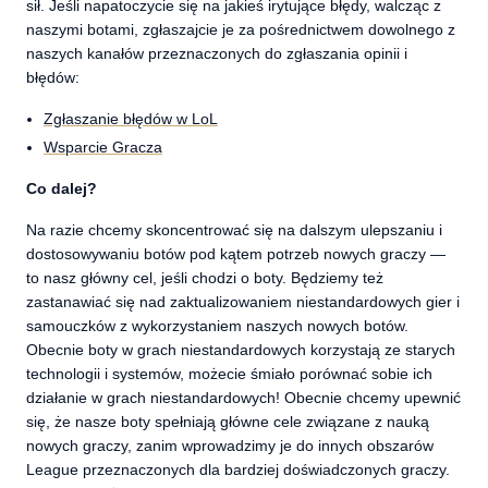
sił. Jeśli napatoczycie się na jakieś irytujące błędy, walcząc z
naszymi botami, zgłaszajcie je za pośrednictwem dowolnego z
naszych kanałów przeznaczonych do zgłaszania opinii i
błędów:
Zgłaszanie błędów w LoL
Wsparcie Gracza
Co dalej?
Na razie chcemy skoncentrować się na dalszym ulepszaniu i
dostosowywaniu botów pod kątem potrzeb nowych graczy —
to nasz główny cel, jeśli chodzi o boty. Będziemy też
zastanawiać się nad zaktualizowaniem niestandardowych gier i
samouczków z wykorzystaniem naszych nowych botów.
Obecnie boty w grach niestandardowych korzystają ze starych
technologii i systemów, możecie śmiało porównać sobie ich
działanie w grach niestandardowych! Obecnie chcemy upewnić
się, że nasze boty spełniają główne cele związane z nauką
nowych graczy, zanim wprowadzimy je do innych obszarów
League przeznaczonych dla bardziej doświadczonych graczy.