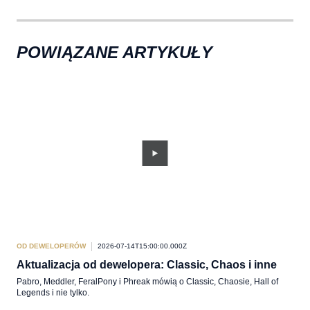
POWIĄZANE ARTYKUŁY
OD DEWELOPERÓW
2026-07-14T15:00:00.000Z
OD 
Aktualizacja od dewelopera: Classic, Chaos i inne
W s
Pabro, Meddler, FeralPony i Phreak mówią o Classic, Chaosie, Hall of
Szyb
Legends i nie tylko.