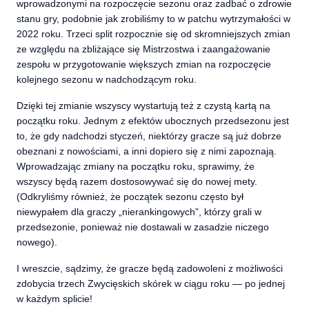
wprowadzonymi na rozpoczęcie sezonu oraz zadbać o zdrowie
stanu gry, podobnie jak zrobiliśmy to w patchu wytrzymałości w
2022 roku. Trzeci split rozpocznie się od skromniejszych zmian
ze względu na zbliżające się Mistrzostwa i zaangażowanie
zespołu w przygotowanie większych zmian na rozpoczęcie
kolejnego sezonu w nadchodzącym roku.
Dzięki tej zmianie wszyscy wystartują też z czystą kartą na
początku roku. Jednym z efektów ubocznych przedsezonu jest
to, że gdy nadchodzi styczeń, niektórzy gracze są już dobrze
obeznani z nowościami, a inni dopiero się z nimi zapoznają.
Wprowadzając zmiany na początku roku, sprawimy, że
wszyscy będą razem dostosowywać się do nowej mety.
(Odkryliśmy również, że początek sezonu często był
niewypałem dla graczy „nierankingowych”, którzy grali w
przedsezonie, ponieważ nie dostawali w zasadzie niczego
nowego).
I wreszcie, sądzimy, że gracze będą zadowoleni z możliwości
zdobycia trzech Zwycięskich skórek w ciągu roku — po jednej
w każdym splicie!