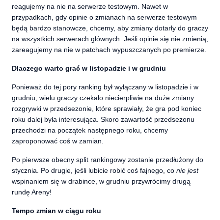
reagujemy na nie na serwerze testowym. Nawet w
przypadkach, gdy opinie o zmianach na serwerze testowym
będą bardzo stanowcze, chcemy, aby zmiany dotarły do graczy
na wszystkich serwerach głównych. Jeśli opinie się nie zmienią,
zareagujemy na nie w patchach wypuszczanych po premierze.
Dlaczego warto grać w listopadzie i w grudniu
Ponieważ do tej pory ranking był wyłączany w listopadzie i w
grudniu, wielu graczy czekało niecierpliwie na duże zmiany
rozgrywki w przedsezonie, które sprawiały, że gra pod koniec
roku dalej była interesująca. Skoro zawartość przedsezonu
przechodzi na początek następnego roku, chcemy
zaproponować coś w zamian.
Po pierwsze obecny split rankingowy zostanie przedłużony do
stycznia. Po drugie, jeśli lubicie robić coś fajnego, co
nie jest
wspinaniem się w drabince,
w grudniu
przywrócimy drugą
rundę Areny!
Tempo zmian w ciągu roku