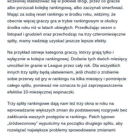
wcześniej stabilizować się w połowie drogi, przez co gracze
albo porzucali kolejkę rankingową, albo zaczynali smerfować.
Mając za sobą reset rankingu w środku roku, widzimy, że
obecnie więcej graczy gra w trybie rankingowym w okolicy
środka roku niż w latach ubiegłych. Przedłużając sezon o
listopad i grudzień oraz przechodząc na trzy czteromiesięczne
splity, mamy nadzieję uzyskać jeszcze lepsze efekty
.
Na przykład
istnieje kategoria graczy, którzy grają tylko i
wyłącznie w kolejce rankingowej. Dodanie tych dwóch miesięcy
umożliwi im granie w League przez cały rok. Dla wszystkich
innych trzy splity będą ułatwieniem, jeśli chodzi o zrobienie
sobie przerwy od gry w rankingu na kilka miesięcy i pominięcie
całego splitu, ponieważ nie oznacza to już zaprzepaszczenia
efektów 10-miesięcznej wspinaczki.
Trzy splity rankingowe dają nam też trzy okna w roku na
wprowadzanie większych zmian do podstawowej rozgrywki bez
zakłócania waszych postępów w rankingu. Patch typowo
„śródsezonowy” wypuścimy na początku drugiego splitu, aby
rozwiązać największe problemy spowodowane zmianami