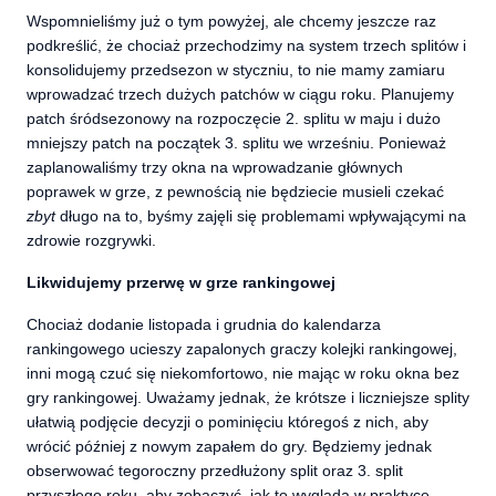
Wspomnieliśmy już o tym powyżej, ale chcemy jeszcze raz
podkreślić, że chociaż przechodzimy na system trzech splitów i
konsolidujemy przedsezon w styczniu, to nie mamy zamiaru
wprowadzać trzech dużych patchów w ciągu roku. Planujemy
patch śródsezonowy na rozpoczęcie 2. splitu w maju i dużo
mniejszy patch na początek 3. splitu we wrześniu
. Ponieważ
zaplanowaliśmy trzy okna na wprowadzanie głównych
poprawek w grze, z pewnością nie będziecie musieli czekać
zbyt
długo na to, byśmy zajęli się problemami wpływającymi na
zdrowie rozgrywki.
Likwidujemy przerwę w grze rankingowej
Chociaż dodanie listopada i grudnia do kalendarza
rankingowego ucieszy zapalonych graczy kolejki rankingowej,
inni mogą czuć się niekomfortowo, nie mając w roku okna bez
gry rankingowej. Uważamy jednak, że krótsze i liczniejsze splity
ułatwią podjęcie decyzji o pominięciu któregoś z nich, aby
wrócić później z nowym zapałem do gry. Będziemy jednak
obserwować tegoroczny przedłużony split oraz 3. split
przyszłego roku, aby zobaczyć, jak to wygląda w praktyce.