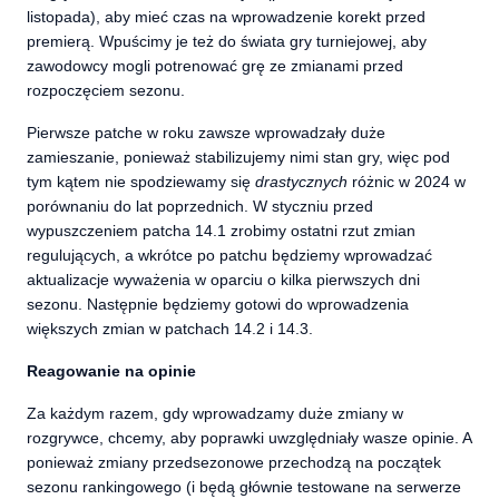
listopada), aby mieć czas na wprowadzenie korekt przed
premierą. Wpuścimy je też do świata gry turniejowej, aby
zawodowcy mogli potrenować grę ze zmianami przed
rozpoczęciem sezonu
.
Pierwsze patche w roku zawsze wprowadzały duże
zamieszanie, ponieważ stabilizujemy nimi stan gry, więc pod
tym kątem nie spodziewamy się
drastycznych
różnic w 2024 w
porównaniu do lat poprzednich. W styczniu przed
wypuszczeniem patcha 14.1 zrobimy ostatni rzut zmian
regulujących, a wkrótce po patchu będziemy wprowadzać
aktualizacje wyważenia w oparciu o kilka pierwszych dni
sezonu. Następnie będziemy gotowi do wprowadzenia
większych zmian w patchach 14.2 i 14.3.
Reagowanie na opinie
Za każdym razem, gdy wprowadzamy duże zmiany w
rozgrywce, chcemy, aby poprawki uwzględniały wasze opinie. A
ponieważ zmiany przedsezonowe przechodzą na początek
sezonu rankingowego (i będą głównie testowane na serwerze