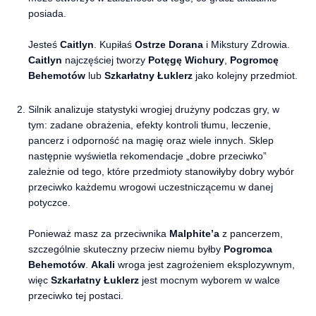
posiada.
Jesteś
Caitlyn
. Kupiłaś
Ostrze Dorana
i Mikstury Zdrowia.
Caitlyn
najczęściej tworzy
Potęgę Wichury
,
Pogromcę
Behemotów
lub
Szkarłatny Łuklerz
jako kolejny przedmiot.
Silnik analizuje statystyki wrogiej drużyny podczas gry, w
tym: zadane obrażenia, efekty kontroli tłumu, leczenie,
pancerz i odporność na magię oraz wiele innych. Sklep
następnie wyświetla rekomendacje „dobre przeciwko”
zależnie od tego, które przedmioty stanowiłyby dobry wybór
przeciwko każdemu wrogowi uczestniczącemu w danej
potyczce.
Ponieważ masz za przeciwnika
Malphite’a
z pancerzem,
szczególnie skuteczny przeciw niemu byłby
Pogromca
Behemotów
.
Akali
wroga jest zagrożeniem eksplozywnym,
więc
Szkarłatny Łuklerz
jest mocnym wyborem w walce
przeciwko tej postaci.