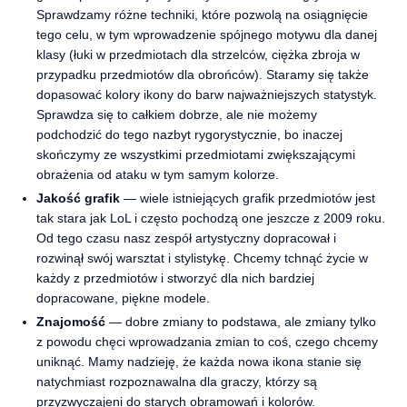
Sprawdzamy różne techniki, które pozwolą na osiągnięcie
tego celu, w tym wprowadzenie spójnego motywu dla danej
klasy (łuki w przedmiotach dla strzelców, ciężka zbroja w
przypadku przedmiotów dla obrońców). Staramy się także
dopasować kolory ikony do barw najważniejszych statystyk.
Sprawdza się to całkiem dobrze, ale nie możemy
podchodzić do tego nazbyt rygorystycznie, bo inaczej
skończymy ze wszystkimi przedmiotami zwiększającymi
obrażenia od ataku w tym samym kolorze.
Jakość grafik
— wiele istniejących grafik przedmiotów jest
tak stara jak LoL i często pochodzą one jeszcze z 2009 roku.
Od tego czasu nasz zespół artystyczny dopracował i
rozwinął swój warsztat i stylistykę. Chcemy tchnąć życie w
każdy z przedmiotów i stworzyć dla nich bardziej
dopracowane, piękne modele.
Znajomość
— dobre zmiany to podstawa, ale zmiany tylko
z powodu chęci wprowadzania zmian to coś, czego chcemy
uniknąć. Mamy nadzieję, że każda nowa ikona stanie się
natychmiast rozpoznawalna dla graczy, którzy są
przyzwyczajeni do starych obramowań i kolorów.