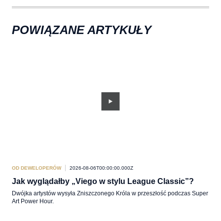
POWIĄZANE ARTYKUŁY
OD DEWELOPERÓW
2026-08-06T00:00:00.000Z
OD 
Jak wyglądałby „Viego w stylu League Classic”?
Akt
Dwójka artystów wysyła Zniszczonego Króla w przeszłość podczas Super
Pabr
Art Power Hour.
Lege