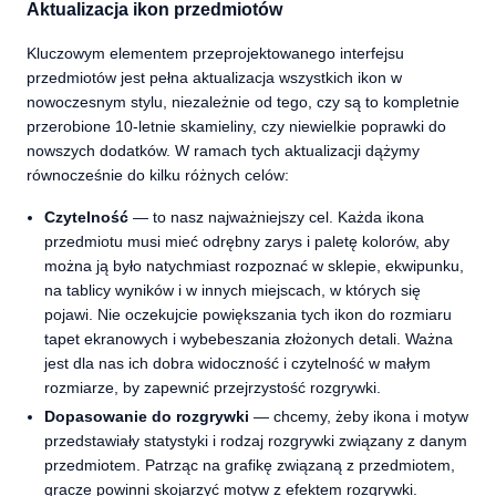
Aktualizacja ikon przedmiotów
Kluczowym elementem przeprojektowanego interfejsu
przedmiotów jest pełna aktualizacja wszystkich ikon w
nowoczesnym stylu, niezależnie od tego, czy są to kompletnie
przerobione 10-letnie skamieliny, czy niewielkie poprawki do
nowszych dodatków. W ramach tych aktualizacji dążymy
równocześnie do kilku różnych celów:
Czytelność
— to nasz najważniejszy cel. Każda ikona
przedmiotu musi mieć odrębny zarys i paletę kolorów, aby
można ją było natychmiast rozpoznać w sklepie, ekwipunku,
na tablicy wyników i w innych miejscach, w których się
pojawi. Nie oczekujcie powiększania tych ikon do rozmiaru
tapet ekranowych i wybebeszania złożonych detali. Ważna
jest dla nas ich dobra widoczność i czytelność w małym
rozmiarze, by zapewnić przejrzystość rozgrywki.
Dopasowanie do rozgrywki
— chcemy, żeby ikona i motyw
przedstawiały statystyki i rodzaj rozgrywki związany z danym
przedmiotem. Patrząc na grafikę związaną z przedmiotem,
gracze powinni skojarzyć motyw z efektem rozgrywki.