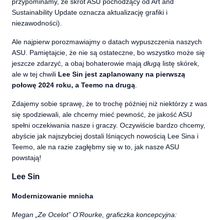
przypominamy, że skrót ASU pochodzący od Art and
Sustainability Update oznacza aktualizację grafiki i
niezawodności).
Ale najpierw porozmawiajmy o datach wypuszczenia naszych
ASU. Pamiętajcie, że nie są ostateczne, bo wszystko może się
jeszcze zdarzyć, a obaj bohaterowie mają
długą
listę skórek,
ale w tej chwili
Lee Sin jest zaplanowany na pierwszą
połowę 2024 roku, a Teemo na drugą
.
Zdajemy sobie sprawę, że to trochę później niż niektórzy z was
się spodziewali, ale chcemy mieć pewność, że jakość ASU
spełni oczekiwania nasze i graczy. Oczywiście bardzo chcemy,
abyście jak najszybciej dostali lśniących nowością Lee Sina i
Teemo, ale na razie zagłębmy się w to, jak nasze ASU
powstają!
Lee Sin
Modernizowanie mnicha
Megan „Ze Ocelot” O’Rourke, graficzka koncepcyjna: