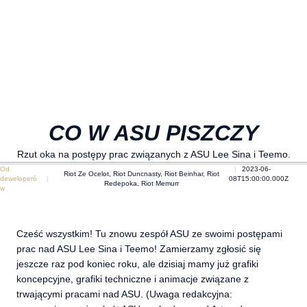
CO W ASU PISZCZY
Rzut oka na postępy prac związanych z ASU Lee Sina i Teemo.
Od
2023-06-
Riot Ze Ocelot, Riot Duncnasty, Riot Beinhar, Riot
deweloperó
08T15:00:00.000Z
Redepoka, Riot Memurr
w
Cześć wszystkim! Tu znowu zespół ASU ze swoimi postępami
prac nad ASU Lee Sina i Teemo! Zamierzamy zgłosić się
jeszcze raz pod koniec roku, ale dzisiaj mamy już grafiki
koncepcyjne, grafiki techniczne i animacje związane z
trwającymi pracami nad ASU. (Uwaga redakcyjna: