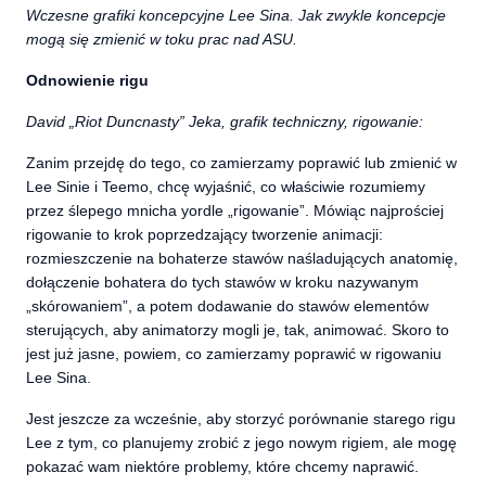
Wczesne grafiki koncepcyjne Lee Sina. Jak zwykle koncepcje
mogą się zmienić w toku prac nad ASU.
Odnowienie rigu
David „Riot Duncnasty” Jeka, grafik techniczny, rigowanie:
Zanim przejdę do tego, co zamierzamy poprawić lub zmienić w
Lee Sinie i Teemo, chcę wyjaśnić, co właściwie rozumiemy
przez
ślepego mnicha yordle
„rigowanie”. Mówiąc najprościej
rigowanie to krok poprzedzający tworzenie animacji:
rozmieszczenie na bohaterze stawów naśladujących anatomię,
dołączenie bohatera do tych stawów w kroku nazywanym
„skórowaniem”, a potem dodawanie do stawów elementów
sterujących, aby animatorzy mogli je, tak, animować. Skoro to
jest już jasne, powiem, co zamierzamy poprawić w rigowaniu
Lee Sina.
Jest jeszcze za wcześnie, aby storzyć porównanie starego rigu
Lee z tym, co planujemy zrobić z jego nowym rigiem, ale mogę
pokazać wam niektóre problemy, które chcemy naprawić.