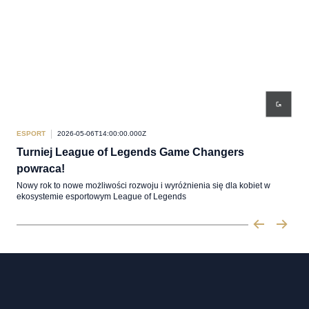
ESPORT
2026-05-06T14:00:00.000Z
ESP
Turniej League of Legends Game Changers
Fir
powraca!
Mamy
Firs
Nowy rok to nowe możliwości rozwoju i wyróżnienia się dla kobiet w
ekosystemie esportowym League of Legends