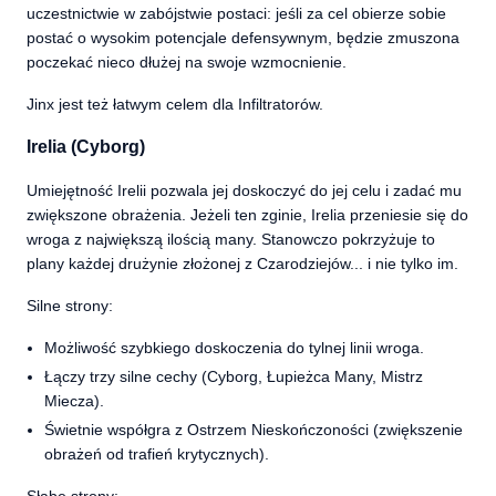
uczestnictwie w zabójstwie postaci: jeśli za cel obierze sobie
postać o wysokim potencjale defensywnym, będzie zmuszona
poczekać nieco dłużej na swoje wzmocnienie.
Jinx jest też łatwym celem dla Infiltratorów.
Irelia (Cyborg)
Umiejętność Irelii pozwala jej doskoczyć do jej celu i zadać mu
zwiększone obrażenia. Jeżeli ten zginie, Irelia przeniesie się do
wroga z największą ilością many. Stanowczo pokrzyżuje to
plany każdej drużynie złożonej z Czarodziejów... i nie tylko im.
Silne strony:
Możliwość szybkiego doskoczenia do tylnej linii wroga.
Łączy trzy silne cechy (Cyborg, Łupieżca Many, Mistrz
Miecza).
Świetnie współgra z Ostrzem Nieskończoności (zwiększenie
obrażeń od trafień krytycznych).
Słabe strony: