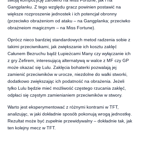
Gangplanku. Z tego względu gracz powinien postawić na
większe rozproszenie jednostek i ich potencjał obronny
(przeciwko obrażeniom od ataku – na Gangplanka; przeciwko
obrażneiom magicznym – na Miss Fortune).
Oprócz nieco bardziej standardowych metod radzenia sobie z
takimi przeciwnikami, jak zwiększanie ich kosztu zaklęć
Całunem Bezruchu bądź Łupieżcami Many czy wyłączanie ich
z gry Zefirem, interesującą alternatywą w walce z MF czy GP
może okazać się Lulu. Zaklęcia bohaterki pozwalają jej
zamienić przeciwników w urocze, niezdolne do walki stworki,
dodatkowo zwiększając ich podatność na obrażenia. Jeżeli
tylko Lulu będzie mieć możliwość częstego rzucania zaklęć,
odpłaci się częstym zamienianiem przeciwników w stwory.
Warto jest eksperymentować z różnymi kontrami w TFT,
analizując, w jaki dokładnie sposób pokonują wrogą jednostkę.
Rezultat może być zupełnie przewidywalny – dokładnie tak, jak
ten kolejny mecz w TFT.