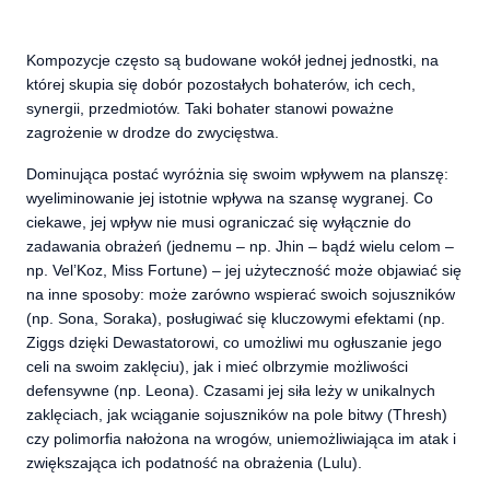
Kompozycje często są budowane wokół jednej jednostki, na
której skupia się dobór pozostałych bohaterów, ich cech,
synergii, przedmiotów. Taki bohater stanowi poważne
zagrożenie w drodze do zwycięstwa.
Dominująca postać wyróżnia się swoim wpływem na planszę:
wyeliminowanie jej istotnie wpływa na szansę wygranej. Co
ciekawe, jej wpływ nie musi ograniczać się wyłącznie do
zadawania obrażeń (jednemu – np. Jhin – bądź wielu celom –
np. Vel’Koz, Miss Fortune) – jej użyteczność może objawiać się
na inne sposoby: może zarówno wspierać swoich sojuszników
(np. Sona, Soraka), posługiwać się kluczowymi efektami (np.
Ziggs dzięki Dewastatorowi, co umożliwi mu ogłuszanie jego
celi na swoim zaklęciu), jak i mieć olbrzymie możliwości
defensywne (np. Leona). Czasami jej siła leży w unikalnych
zaklęciach, jak wciąganie sojuszników na pole bitwy (Thresh)
czy polimorfia nałożona na wrogów, uniemożliwiająca im atak i
zwiększająca ich podatność na obrażenia (Lulu).