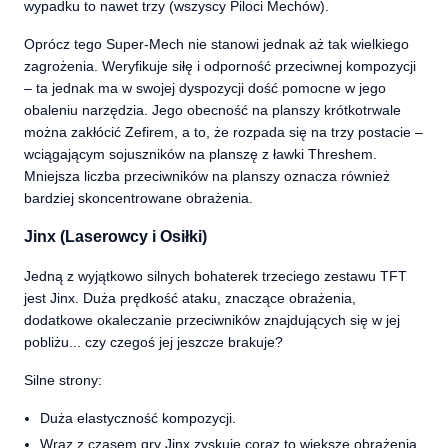
wypadku to nawet trzy (wszyscy Piloci Mechów).
Oprócz tego Super-Mech nie stanowi jednak aż tak wielkiego
zagrożenia. Weryfikuje siłę i odporność przeciwnej kompozycji
– ta jednak ma w swojej dyspozycji dość pomocne w jego
obaleniu narzędzia. Jego obecność na planszy krótkotrwale
można zakłócić Zefirem, a to, że rozpada się na trzy postacie –
wciągającym sojuszników na planszę z ławki Threshem.
Mniejsza liczba przeciwników na planszy oznacza również
bardziej skoncentrowane obrażenia.
Jinx (Laserowcy i Osiłki)
Jedną z wyjątkowo silnych bohaterek trzeciego zestawu TFT
jest Jinx. Duża prędkość ataku, znaczące obrażenia,
dodatkowe okaleczanie przeciwników znajdujących się w jej
pobliżu... czy czegoś jej jeszcze brakuje?
Silne strony:
Duża elastyczność kompozycji.
Wraz z czasem gry Jinx zyskuje coraz to większe obrażenia