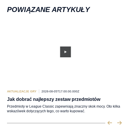
POWIĄZANE ARTYKUŁY
AKTUALIZACJE GRY
2026-08-05T17:00:00.000Z
AKT
Jak dobrać najlepszy zestaw przedmiotów
Jak
Przedmioty w League Classic zapewniają znaczny skok mocy. Oto kilka
Znak
wskazówek dotyczących tego, co warto kupować.
ale 