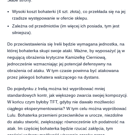
Wysoki koszt bohaterki (4 szt. złota), co przekłada się na jej
rzadsze występowanie w ofercie sklepu.
Zależna od przedmiotów (im więcej ich posiada, tym jest
silniejsza).
Do przeciwstawienia się Irelii będzie wymagana jednostka, na
której bohaterka skupi swoje ataki. Ważne, by wyposażyć ją w
negującą obrażenia krytyczne Kamizelkę Cierniową,
jednocześnie wzmacniając jej potencjał defensywny na
obrażenia od ataku. W tym czasie powinna być atakowana
przez jakiegoś bohatera walczącego na dystans.
Do pojedynku z Irelią można też wypróbować mniej
standardowych kontr, jak większego zwarcia swojej kompozycji.
W końcu czym byłoby TFT, gdyby nie dawało możliwości
ciągłego eksperymentowania? W tym celu można wypróbować
Lulu. Bohaterka przemieni przeciwników w urocze, niezdolne
do ataku stworki, zwiększając równocześnie ich podatność na
atak. Im częściej bohaterka będzie rzucać zaklęcia, tym
częściej wyłączy możliwość używania czarów przez