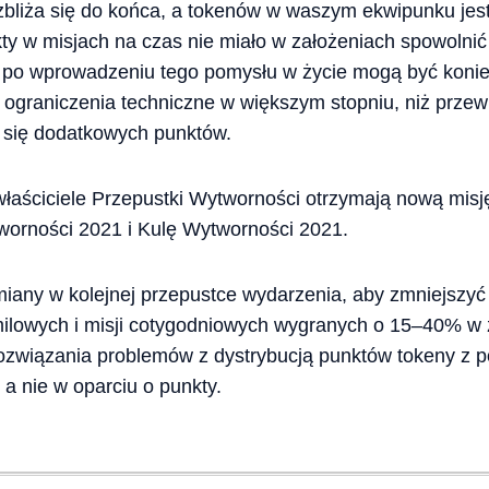
liża się do końca, a tokenów w waszym ekwipunku jest
kty w misjach na czas nie miało w założeniach spowoln
e po wprowadzeniu tego pomysłu w życie mogą być koni
e ograniczenia techniczne w większym stopniu, niż przew
e się dodatkowych punktów.
aściciele Przepustki Wytworności otrzymają nową misję:
orności 2021 i Kulę Wytworności 2021.
any w kolejnej przepustce wydarzenia, aby zmniejszy
ilowych i misji cotygodniowych wygranych o 15–40% w
rozwiązania problemów z dystrybucją punktów tokeny z p
 a nie w oparciu o punkty.