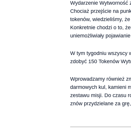
Wydarzenie Wytworność zb
Chociaż przejście na pun
tokenów, wiedzieliśmy, ż
Konkretnie chodzi o to, ż
uniemożliwiały pojawiani
W tym tygodniu wszyscy wł
zdobyć 150 Tokenów Wytw
Wprowadzamy również zmi
darmowych kul, kamieni m
zestawu misji. Do czasu 
znów przydzielane za grę,