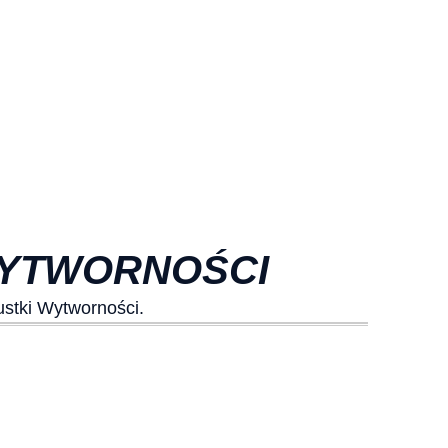
WYTWORNOŚCI
stki Wytworności.