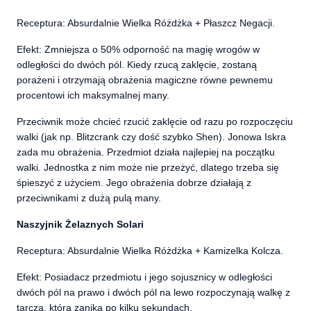
Receptura: Absurdalnie Wielka Różdżka + Płaszcz Negacji.
Efekt: Zmniejsza o 50% odporność na magię wrogów w
odległości do dwóch pól. Kiedy rzucą zaklęcie, zostaną
porażeni i otrzymają obrażenia magiczne równe pewnemu
procentowi ich maksymalnej many.
Przeciwnik może chcieć rzucić zaklęcie od razu po rozpoczęciu
walki (jak np. Blitzcrank czy dość szybko Shen). Jonowa Iskra
zada mu obrażenia. Przedmiot działa najlepiej na początku
walki. Jednostka z nim może nie przeżyć, dlatego trzeba się
śpieszyć z użyciem. Jego obrażenia dobrze działają z
przeciwnikami z dużą pulą many.
Naszyjnik Żelaznych Solari
Receptura: Absurdalnie Wielka Różdżka + Kamizelka Kolcza.
Efekt: Posiadacz przedmiotu i jego sojusznicy w odległości
dwóch pól na prawo i dwóch pól na lewo rozpoczynają walkę z
tarczą, która zanika po kilku sekundach.