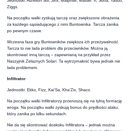
Jednostki: Aurelion Sol, Jinx, Malphite, Master Yi, Sona, Yasuo,
Ziggs.
Na początku walki zyskują tarczę oraz zwiększone obrażenia
za każdego sąsiadującego z nimi Buntownika. Tarcza zanika
po pewnym czasie.
Wczesna faza gry Buntowników zwiększa ich przeżywalność.
Tarcza to nie lada problem dla przeciwników. Można ją
skontrować inną tarczą – zapewnianą na przykład przez
Naszyjnik Żelaznych Solari. Ta wytrzymałość bywa jednak nie
lada problemem.
Infiltrator
Jednostki: Ekko, Fizz, Kai’Sa, Kha’Zix, Shaco.
Na początku walki Infiltratorzy przenoszą się na tylną formację
wroga. Na początku walki zyskują bonus do prędkości ataku,
który zanika po kilku sekundach.
Nie da się skontrować doskoku Infiltratora – jednak można