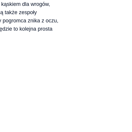
m kąskiem dla wrogów,
są także zespoły
y pogromca znika z oczu,
dzie to kolejna prosta