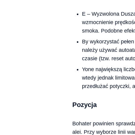
E – Wyzwolona Dusza 
wzmocnienie prędkości
smoka. Podobne efekty
By wykorzystać pełen 
należy używać autoat
czasie (tzw. reset au
Yone największą licz
wtedy jednak limitowa
przedłużać potyczki, 
Pozycja
Bohater powinien sprawdzi
alei. Przy wyborze linii w