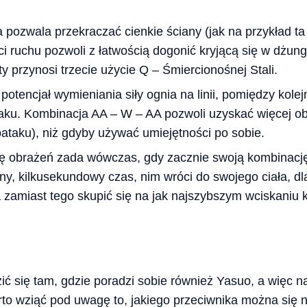
pozwala przekraczać cienkie ściany (jak na przykład t
 ruchu pozwoli z łatwością dogonić kryjącą się w dżungl
 przynosi trzecie użycie Q – Śmiercionośnej Stali.
potencjał wymieniania siły ognia na linii, pomiędzy kole
aku. Kombinacja AA – W – AA pozwoli uzyskać więcej o
toataku), niż gdyby używać umiejętności po sobie.
bę obrażeń zada wówczas, gdy zacznie swoją kombinacj
ny, kilkusekundowy czas, nim wróci do swojego ciała, dl
a zamiast tego skupić się na jak najszybszym wciskaniu k
ć się tam, gdzie poradzi sobie również Yasuo, a więc n
arto wziąć pod uwagę to, jakiego przeciwnika można się n