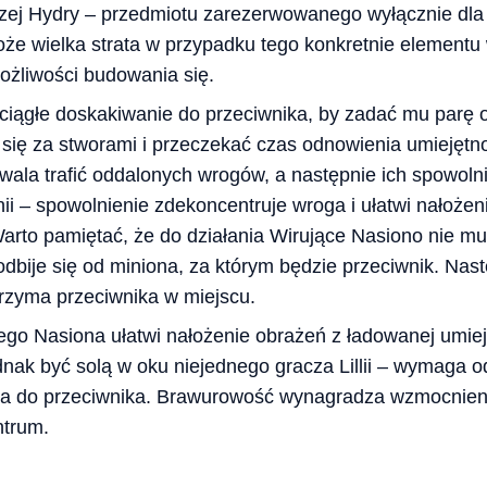
czej Hydry – przedmiotu zarezerwowanego wyłącznie dl
może wielka strata w przypadku tego konkretnie element
ożliwości budowania się.
to ciągłe doskakiwanie do przeciwnika, by zadać mu parę 
się za stworami i przeczekać czas odnowienia umiejętno
ala trafić oddalonych wrogów, a następnie ich spowolni
inii – spowolnienie zdekoncentruje wroga i ułatwi nałoże
rto pamiętać, że do działania Wirujące Nasiono nie mus
odbije się od miniona, za którym będzie przeciwnik. Nas
trzyma przeciwnika w miejscu.
go Nasiona ułatwi nałożenie obrażeń z ładowanej umieję
dnak być solą w oku niejednego gracza Lillii – wymaga od
a do przeciwnika. Brawurowość wynagradza wzmocnieni
ntrum.