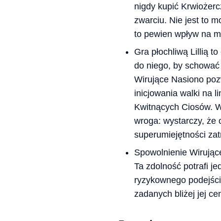
nigdy kupić Krwiożer
zwarciu. Nie jest to 
to pewien wpływ na m
Gra płochliwą Lillią 
do niego, by schować 
Wirujące Nasiono pozw
inicjowania walki na l
Kwitnących Ciosów. Wa
wroga: wystarczy, że 
superumiejętności za
Spowolnienie Wirujące
Ta zdolność potrafi je
ryzykownego podejści
zadanych bliżej jej ce