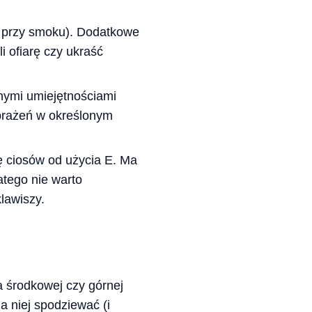
a przy smoku). Dodatkowe
i ofiarę czy ukraść
jnymi umiejętnościami
brażeń w określonym
ę ciosów od użycia E. Ma
atego nie warto
lawiszy.
a środkowej czy górnej
a niej spodziewać (i