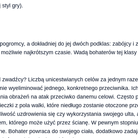
styl gry).
 pogromcy, a dokładniej do jej dwóch podklas: zabójcy 
 możliwie najkrótszym czasie. Wadą bohaterów tej klasy 
d zwadźcy? Liczbą unicestwianych celów za jednym raze
nie wyeliminować jednego, konkretnego przeciwnika. Ich
ania obrażeń na atak przeciwko danemu celowi. Często p
eczki z pola walki, które niedługo zostanie otoczone pr
iwość uzdrowienia się czy wykorzystania swojego ulta, 
em, którego może użyć przez ścianę. W pewnym stopniu
e. Bohater powraca do swojego ciała, dodatkowo zadaj