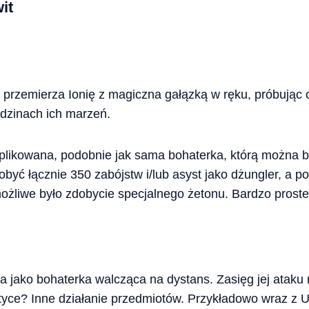
it
lia przemierza Ionię z magiczna gałązką w ręku, próbując
odzinach ich marzeń.
skomplikowana, podobnie jak sama bohaterka, którą można
być łącznie 350 zabójstw i/lub asyst jako dżungler, a po
żliwe było zdobycie specjalnego żetonu. Bardzo prost
ana jako bohaterka walcząca na dystans. Zasięg jej ataku 
tyce? Inne działanie przedmiotów. Przykładowo wraz z 