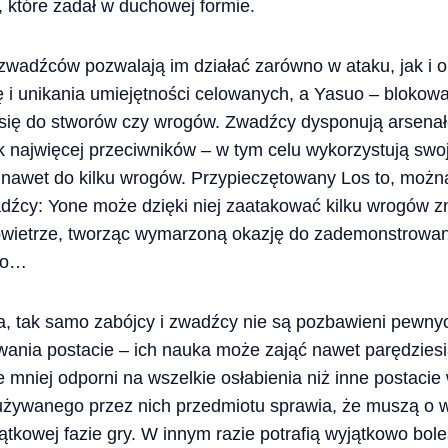
, które zadał w duchowej formie.
i zwadźców pozwalają im działać zarówno w ataku, jak i 
ę i unikania umiejętności celowanych, a Yasuo – blokow
się do stworów czy wrogów. Zwadźcy dysponują arsenał
k najwięcej przeciwników – w tym celu wykorzystują sw
 nawet do kilku wrogów. Przypieczętowany Los to, możn
dźcy: Yone może dzięki niej zaatakować kilku wrogów zn
powietrze, tworząc wymarzoną okazję do zademonstrowan
uo…
sa, tak samo zabójcy i zwadźcy nie są pozbawieni pewny
wania postacie – ich nauka może zająć nawet parędziesiąt
le mniej odporni na wszelkie osłabienia niż inne postaci
używanego przez nich przedmiotu sprawia, że muszą o w
tkowej fazie gry. W innym razie potrafią wyjątkowo bol