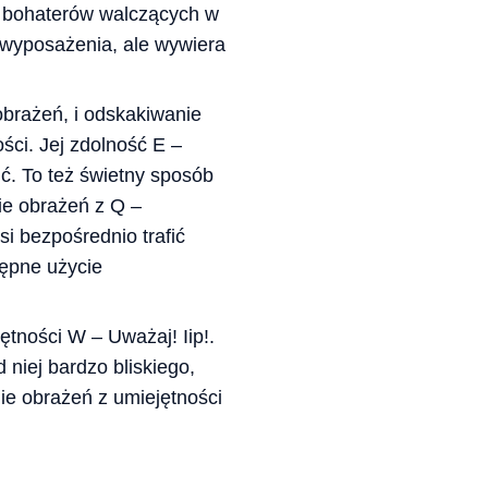
a bohaterów walczących w
u wyposażenia, ale wywiera
obrażeń, i odskakiwanie
ści. Jej zdolność E –
ć. To też świetny sposób
nie obrażeń z Q –
i bezpośrednio trafić
tępne użycie
tności W – Uważaj! Iip!.
 niej bardzo bliskiego,
e obrażeń z umiejętności