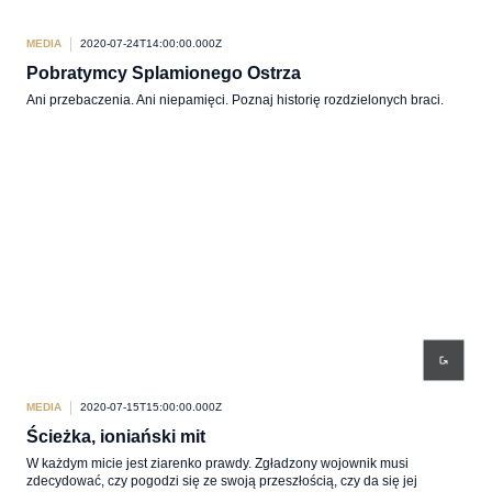
MEDIA
2020-07-24T14:00:00.000Z
Pobratymcy Splamionego Ostrza
Ani przebaczenia. Ani niepamięci. Poznaj historię rozdzielonych braci.
MEDIA
2020-07-15T15:00:00.000Z
Ścieżka, ioniański mit
W każdym micie jest ziarenko prawdy. Zgładzony wojownik musi
zdecydować, czy pogodzi się ze swoją przeszłością, czy da się jej