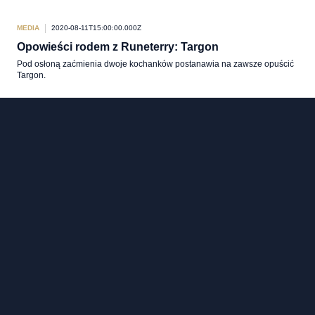
MEDIA
2020-08-11T15:00:00.000Z
Opowieści rodem z Runeterry: Targon
Pod osłoną zaćmienia dwoje kochanków postanawia na zawsze opuścić
Targon.