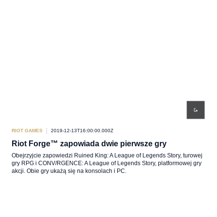
RIOT GAMES
2019-12-13T16:00:00.000Z
Riot Forge™ zapowiada dwie pierwsze gry
Obejrzyjcie zapowiedzi Ruined King: A League of Legends Story, turowej
gry RPG i CONV/RGENCE: A League of Legends Story, platformowej gry
akcji. Obie gry ukażą się na konsolach i PC.