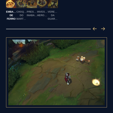
EMBAIXADORA
CHOQUE
PRESENÇA
INVESTIDA
VEREDITO
DE
DO
INABALÁVEL
HEROICA
DA
FERRO
MARTELO
GUARDIÃ