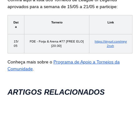
aprovados para a semana de 15/05 a 21/05 e participe:
Dat
Torneio
Link
a
15/
FDE - Forja & Arena #77 [FREE ELO]
https://tinyurl.com/mryr
05
[20:30]
2nxh
Conheça mais sobre o
Programa de Apoio a Torneios da
Comunidade
.
ARTIGOS RELACIONADOS