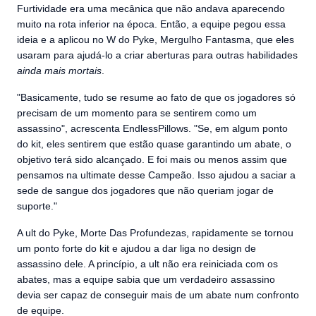
Furtividade era uma mecânica que não andava aparecendo
muito na rota inferior na época. Então, a equipe pegou essa
ideia e a aplicou no W do Pyke, Mergulho Fantasma, que eles
usaram para ajudá-lo a criar aberturas para outras habilidades
ainda mais mortais
.
"Basicamente, tudo se resume ao fato de que os jogadores só
precisam de um momento para se sentirem como um
assassino", acrescenta EndlessPillows. "Se, em algum ponto
do kit, eles sentirem que estão quase garantindo um abate, o
objetivo terá sido alcançado. E foi mais ou menos assim que
pensamos na ultimate desse Campeão. Isso ajudou a saciar a
sede de sangue dos jogadores que não queriam jogar de
suporte."
A ult do Pyke, Morte Das Profundezas, rapidamente se tornou
um ponto forte do kit e ajudou a dar liga no design de
assassino dele. A princípio, a ult não era reiniciada com os
abates, mas a equipe sabia que um verdadeiro assassino
devia ser capaz de conseguir mais de um abate num confronto
de equipe.