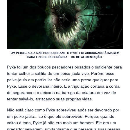
UM PEIXE-JAULA NAS PROFUNDEZAS. O PYKE FOI ADICIONADO À IMAGEM
PARA FINS DE REFERÊNCIA... OU DE ALIMENTAÇÃO.
Pyke foi um dos poucos pescadores ousados o suficiente para
tentar colher a safilita de um peixe-jaula vivo. Porém, esse
peixe-jaula em particular não seria uma presa qualquer para
Pyke. Esse o devoraria inteiro. E a tripulação cortaria a corda
de segurança e o deixaria na barriga da criatura em vez de
tentar salvá-lo, arriscando suas próprias vidas.
Não está claro como Pyke sobreviveu após ser devorado por
um peixe-jaula... se é que ele sobreviveu. Porque, quando
voltou à tona, Pyke já não era mais um homem. Ele era um
predador selvagem, um fantasma que perseguia suas presas