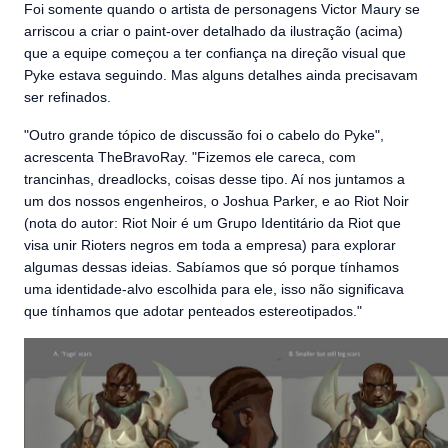
Foi somente quando o artista de personagens Victor Maury se
arriscou a criar o paint-over detalhado da ilustração (acima)
que a equipe começou a ter confiança na direção visual que
Pyke estava seguindo. Mas alguns detalhes ainda precisavam
ser refinados.
"Outro grande tópico de discussão foi o cabelo do Pyke",
acrescenta TheBravoRay. "Fizemos ele careca, com
trancinhas, dreadlocks, coisas desse tipo. Aí nos juntamos a
um dos nossos engenheiros, o Joshua Parker, e ao Riot Noir
(nota do autor: Riot Noir é um Grupo Identitário da Riot que
visa unir Rioters negros em toda a empresa) para explorar
algumas dessas ideias. Sabíamos que só porque tínhamos
uma identidade-alvo escolhida para ele, isso não significava
que tínhamos que adotar penteados estereotipados."