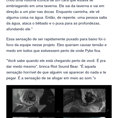
criou uma história icônica de um cara que estava se
embriagando em uma taverna. Ele sai da taverna e vai em
direção a um píer nas docas. Enquanto caminha, ele vê
alguma coisa na água. Então, de repente, uma pessoa salta
da água, ataca o bêbado e o puxa para as profundezas,
afundando ele."
Essa sensação de ser rapidamente puxado para baixo foi o
foco da equipe nesse projeto. Eles queriam causar tensão e
medo em todos que estivessem perto de onde Pyke fica.
"Você sabe quando ele está chegando perto de você. É pra
dar medo mesmo", brinca Riot Sound Bear. "É aquela
sensação horrível de que alguém vai aparecer do nada e te
pegar. É a sensação de se afogar em meio ao som."v