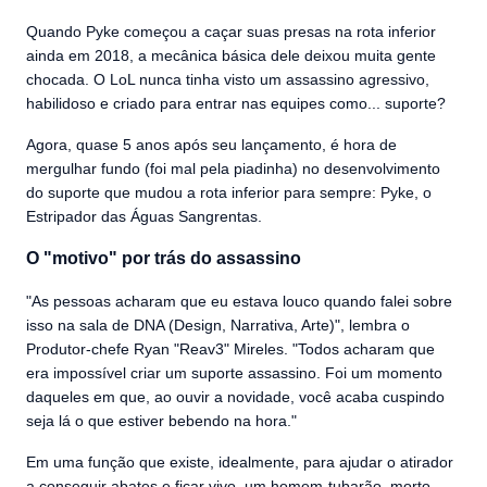
Quando Pyke começou a caçar suas presas na rota inferior
ainda em 2018, a mecânica básica dele deixou muita gente
chocada. O LoL nunca tinha visto um assassino agressivo,
habilidoso e criado para entrar nas equipes como... suporte?
Agora, quase 5 anos após seu lançamento, é hora de
mergulhar fundo (foi mal pela piadinha) no desenvolvimento
do suporte que mudou a rota inferior para sempre: Pyke, o
Estripador das Águas Sangrentas.
O "motivo" por trás do assassino
"As pessoas acharam que eu estava louco quando falei sobre
isso na sala de DNA (Design, Narrativa, Arte)", lembra o
Produtor-chefe Ryan "Reav3" Mireles. "Todos acharam que
era impossível criar um suporte assassino. Foi um momento
daqueles em que, ao ouvir a novidade, você acaba cuspindo
seja lá o que estiver bebendo na hora."
Em uma função que existe, idealmente, para ajudar o atirador
a conseguir abates e ficar vivo, um homem-tubarão, morto-