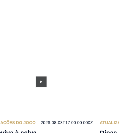
ZAÇÕES DO JOGO
2026-08-03T17:00:00.000Z
ATUALIZAÇÕES
viva à selva
Dicas e tr