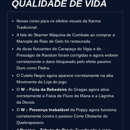
QUALIDADE DE VIDA
Novas cores para os efeitos visuais da Karma
Tradicional.
A fala do Skarner Máquina de Combate ao comprar a
Manopla do Raio de Gelo foi restaurada.
As dicas flutuantes da Carapaça do Vigia e do
Presságio de Randuin foram corrigidas e agora exibem
corretamente o dano bloqueado pelo efeito passivo
Duro como Pedra.
O Cutelo Negro agora aparece corretamente na aba
Movimento da Loja do jogo.
O
W – Fúria da Bebedeira
do Gragas agora ativa
corretamente a Faixa de Fluxo de Mana e a Lágrima
da Deusa.
O
W – Presença Inabalável
da Poppy agora funciona
corretamente contra o passivo Corte Obstante do
Quebrapassos.
A
Passiva – Tributo do Rei
do Trundle não é mais