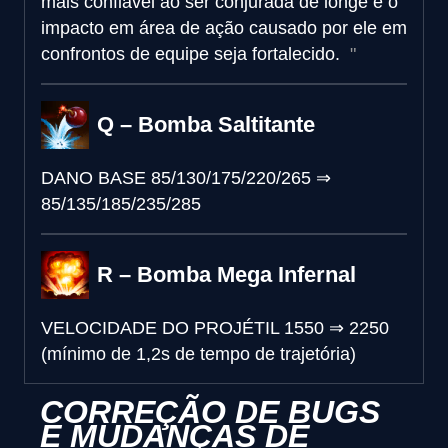
mais confiável ao ser conjurada de longe e o
impacto em área de ação causado por ele em
confrontos de equipe seja fortalecido.
Q – Bomba Saltitante
DANO BASE
85/130/175/220/265
⇒
85/135/185/235/285
R – Bomba Mega Infernal
VELOCIDADE DO PROJÉTIL
1550
⇒
2250
(mínimo de 1,2s de tempo de trajetória)
CORREÇÃO DE BUGS
E MUDANÇAS DE