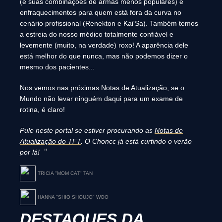
(e suas combinações de armas menos populares) e
enfraquecimentos para quem está fora da curva no
cenário profissional (Renekton e Kai'Sa). Também temos
a estreia do nosso médico totalmente confiável e
levemente (muito, na verdade) roxo! A aparência dele
está melhor do que nunca, mas não podemos dizer o
mesmo dos pacientes...
Nos vemos nas próximas Notas de Atualização, se o
Mundo não levar ninguém daqui para um exame de
rotina, é claro!
Pule neste portal se estiver procurando as
Notas de
Atualização do TFT
. O Choncc já está curtindo o verão
por lá!
TRICIA "MOM CAT" TAN
HANNA "SHIO SHOUJO" WOO
DESTAQUES DA