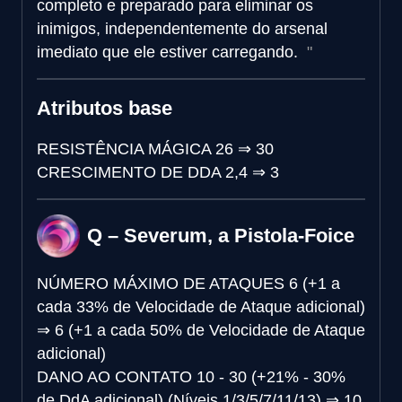
completo e preparado para eliminar os
inimigos, independentemente do arsenal
imediato que ele estiver carregando.
Atributos base
RESISTÊNCIA MÁGICA
26
⇒
30
CRESCIMENTO DE DDA
2,4
⇒
3
Q – Severum, a Pistola-Foice
NÚMERO MÁXIMO DE ATAQUES
6 (+1 a
cada 33% de Velocidade de Ataque adicional)
⇒
6 (+1 a cada 50% de Velocidade de Ataque
adicional)
DANO AO CONTATO
10 - 30 (+21% - 30%
de DdA adicional) (Níveis 1/3/5/7/11/13)
⇒
10