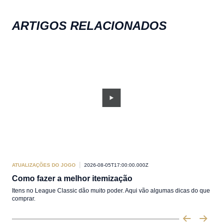
ARTIGOS RELACIONADOS
ATUALIZAÇÕES DO JOGO
2026-08-05T17:00:00.000Z
ATU
Como fazer a melhor itemização
Co
Itens no League Classic dão muito poder. Aqui vão algumas dicas do que
Marc
comprar.
comp