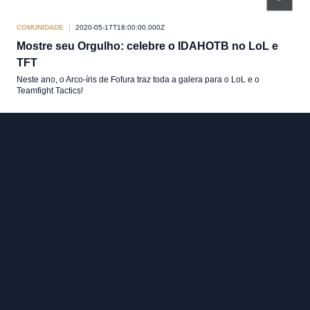
COMUNIDADE
2020-05-17T18:00:00.000Z
Mostre seu Orgulho: celebre o IDAHOTB no LoL e
TFT
Neste ano, o Arco-íris de Fofura traz toda a galera para o LoL e o
Teamfight Tactics!