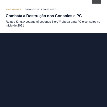
RIOT GAMES
2020-10-31T13:00:00.000Z
Combata a Destruição nos Consoles e PC
Ruined King: A League of Legends Story™ chega para PC e consoles no
início de 2021