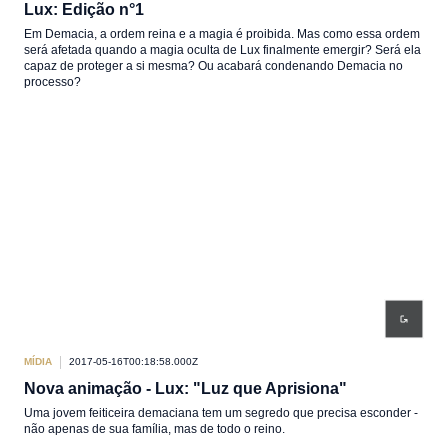
Lux: Edição n°1
Em Demacia, a ordem reina e a magia é proibida. Mas como essa ordem
será afetada quando a magia oculta de Lux finalmente emergir? Será ela
capaz de proteger a si mesma? Ou acabará condenando Demacia no
processo?
MÍDIA
2017-05-16T00:18:58.000Z
Nova animação - Lux: "Luz que Aprisiona"
Uma jovem feiticeira demaciana tem um segredo que precisa esconder -
não apenas de sua família, mas de todo o reino.