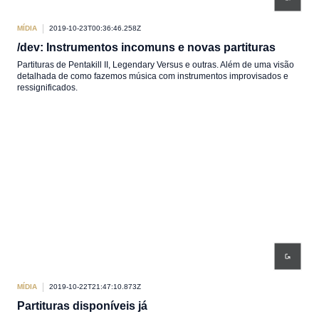
MÍDIA
2019-10-23T00:36:46.258Z
/dev: Instrumentos incomuns e novas partituras
Partituras de Pentakill II, Legendary Versus e outras. Além de uma visão
detalhada de como fazemos música com instrumentos improvisados e
ressignificados.
MÍDIA
2019-10-22T21:47:10.873Z
Partituras disponíveis já