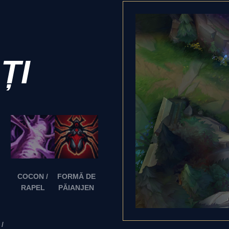
ȚI
COCON /
FORMĂ DE
RAPEL
PĂIANJEN
/