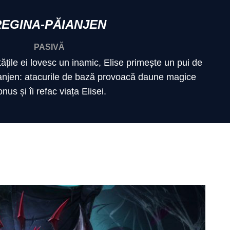
REGINA-PĂIANJEN
PASIVĂ
țile ei lovesc un inamic, Elise primește un pui de
anjen: atacurile de bază provoacă daune magice
nus și îi refac viața Elisei.