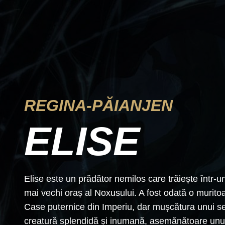
REGINA-PĂIANJEN
ELISE
Elise este un prădător nemilos care trăiește într-un
mai vechi oraș al Noxusului. A fost odată o muritoa
Case puternice din Imperiu, dar mușcătura unui se
creatură splendidă și inumană, asemănătoare unui