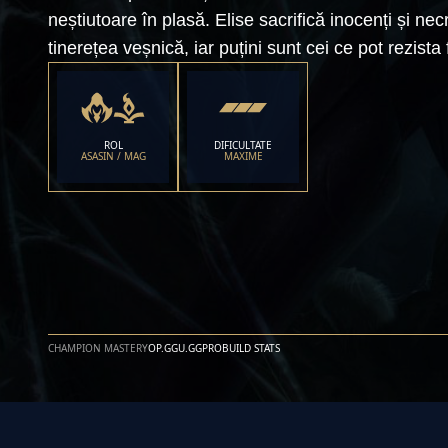
neștiutoare în plasă. Elise sacrifică inocenți și ne
tinerețea veșnică, iar puțini sunt cei ce pot rezista
ROL
DIFICULTATE
ASASIN / MAG
MAXIME
CHAMPION MASTERY
OP.GG
U.GG
PROBUILD STATS