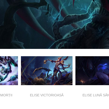
 MORȚII
ELISE VICTORIOASĂ
ELISE LUNĂ SÂ