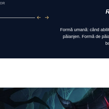
LOR
Formă umană: când abilită
păianjen. Formă de păi
bo