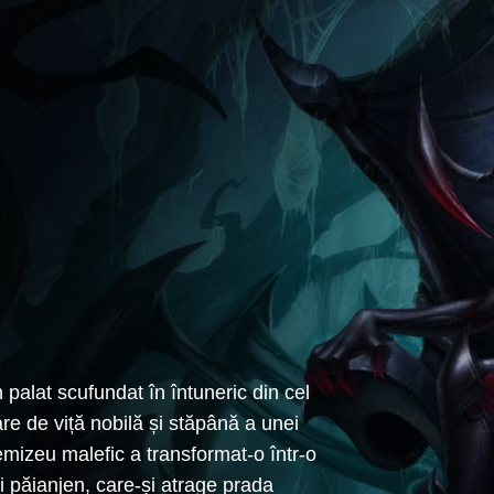
 palat scufundat în întuneric din cel
re de viță nobilă și stăpână a unei
mizeu malefic a transformat-o într-o
 păianjen, care-și atrage prada