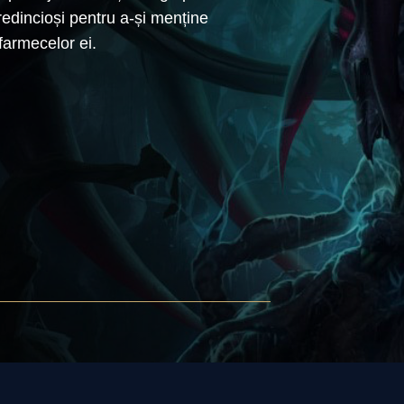
credincioși pentru a-și menține
 farmecelor ei.