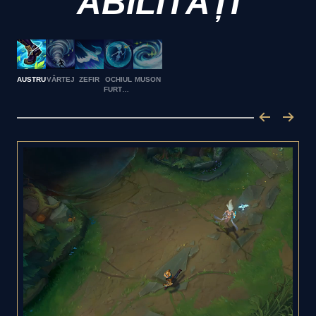
ABILITĂȚI
AUSTRU
VÂRTEJ
ZEFIR
OCHIUL
MUSON
FURTUNII