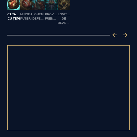
CARAPACE
MINGEA
GHEM
PROVOCARE
LOVITURĂ
CU ȚEPI
PUTERII
DEFENSIV
FRENETICĂ
DE
DEASUPRA