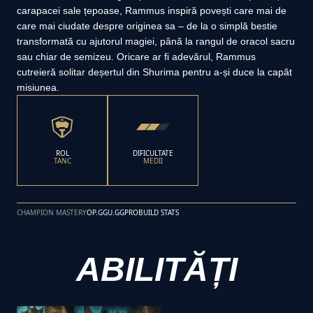
carapacei sale țepoase, Rammus inspiră povești care mai de
care mai ciudate despre originea sa – de la o simplă bestie
transformată cu ajutorul magiei, până la rangul de oracol sacru
sau chiar de semizeu. Oricare ar fi adevărul, Rammus
cutreieră solitar deșertul din Shurima pentru a-și duce la capăt
misiunea.
ROL
DIFICULTATE
TANC
MEDII
CHAMPION MASTERY
OP.GG
U.GG
PROBUILD STATS
ABILITĂȚI