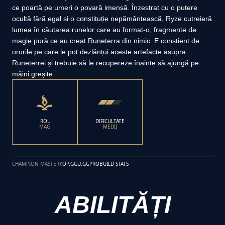
ce poartă pe umeri o povară imensă. Înzestrat cu o putere
ocultă fără egal și o constituție nepământească, Ryze cutreieră
lumea în căutarea runelor care au format-o, fragmente de
magie pură ce au creat Runeterra din nimic. E conștient de
ororile pe care le pot dezlănțui aceste artefacte asupra
Runeterrei și trebuie să le recupereze înainte să ajungă pe
mâini greșite.
ROL
DIFICULTATE
MAG
MEDII
CHAMPION MASTERY
OP.GG
U.GG
PROBUILD STATS
ABILITĂȚI