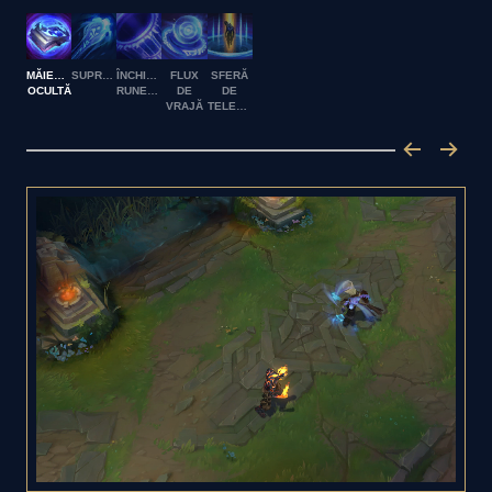
MĂIESTRIE
SUPRAÎNCĂRCARE
ÎNCHISOAREA
FLUX
SFERĂ
OCULTĂ
RUNELOR
DE
DE
VRAJĂ
TELEPORTARE