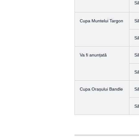
S
Cupa Muntelui Targon
S
S
Va fi anunțată
S
S
Cupa Orașului Bandle
S
S