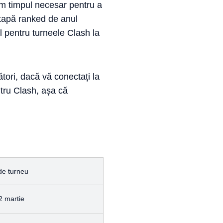
ăm timpul necesar pentru a
etapă ranked de anul
 pentru turneele Clash la
tori, dacă vă conectați la
ntru Clash, așa că
 de turneu
2 martie