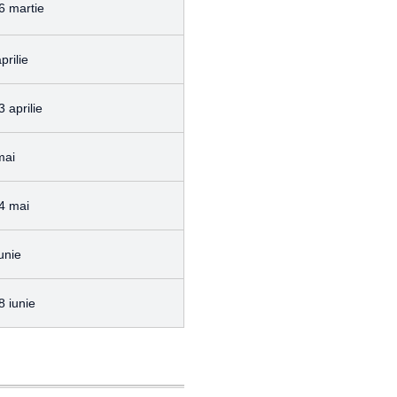
6 martie
prilie
 aprilie
mai
4 mai
unie
8 iunie