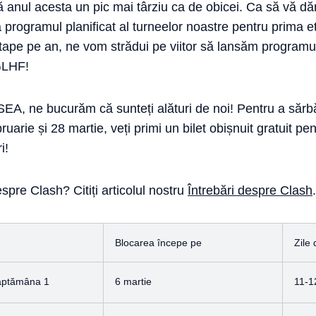
ă anul acesta un pic mai târziu ca de obicei. Ca să vă d
 programul planificat al turneelor noastre pentru prima 
tape pe an, ne vom strădui pe viitor să lansăm programul
 GLHF!
n SEA, ne bucurăm că sunteți alături de noi! Pentru a sărbă
uarie și 28 martie, veți primi un bilet obișnuit gratuit pe
i!
espre Clash? Citiți articolul nostru
Întrebări despre Clash
.
Blocarea începe pe
Zile
ăptămâna 1
6 martie
11-1