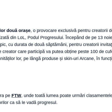
elor două orașe
, o provocare exclusivă pentru creatorii 
zată din LoL, Podul Progresului. Începând de pe 13 noi
ic, cu durata de două săptămâni, pentru creatorii invita
e creator care participă va putea obține peste 100 de cufe
tăților lor, pe lângă produse și skin-uri Arcane, în funcț
ura pe
FTW
, unde toată lumea poate urmări clasamentele 
rilor ca să le vadă progresul.