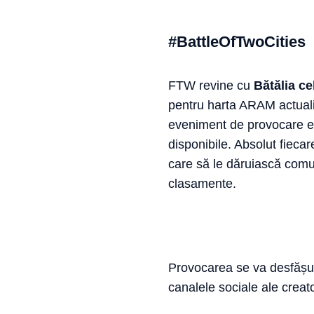
#BattleOfTwoCities
FTW revine cu
Bătălia c
pentru harta ARAM actuali
eveniment de provocare ep
disponibile. Absolut fiecar
care să le dăruiască comuni
clasamente.
Provocarea se va desfăș
canalele sociale ale creato