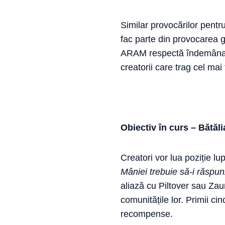
Similar provocărilor pentr
fac parte din provocarea 
ARAM respectă îndemânare
creatorii care trag cel mai 
Obiectiv în curs – Bătăl
Creatori vor lua poziție 
Mâniei trebuie să-i răspun
aliază cu Piltover sau Zau
comunitățile lor. Primii ci
recompense.