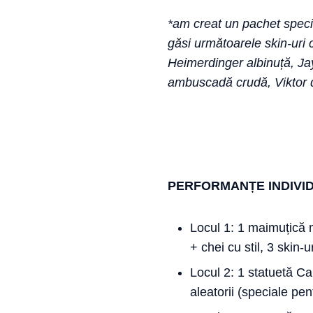
*am creat un pachet special
găsi următoarele skin-uri 
Heimerdinger albinuță, Jay
ambuscadă crudă, Viktor d
PERFORMANȚE INDIVI
Locul 1: 1 maimuțică 
+ chei cu stil, 3 skin-
Locul 2: 1 statuetă Ca
aleatorii (speciale pe