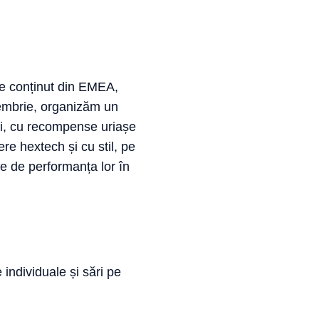
de conținut din EMEA,
embrie, organizăm un
ți, cu recompense uriașe
re hextech și cu stil, pe
ie de performanța lor în
individuale și sări pe