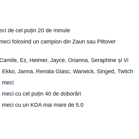
eci de cel puțin 20 de minute
 meci folosind un campion din Zaun sau Piltover
 Camile, Ez, Heimer, Jayce, Orianna, Seraphine și Vi
x, Ekko, Janna, Renata Glasc, Warwick, Singed, Twitch
n meci
 meci cu cel puțin 40 de doborâri
un meci cu un KDA mai mare de 5.0