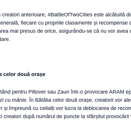
u creatori anterioare, #BattleOfTwoCities este alcătuită d
generală, fiecare cu propriile clasamente și recompense 
a mai presus de orice, asigurându-se că nu vor avea 
tare.
ia celor două orașe
luptând pentru Piltover sau Zaun într-o provocare ARAM e
zi cu mânie.
În Bătălia celor două orașe, creatorii vor a
n și împreună cu ceilalți vor lucra la deblocarea de rec
nci creatori după numărul de puncte la sfârșitul provocării