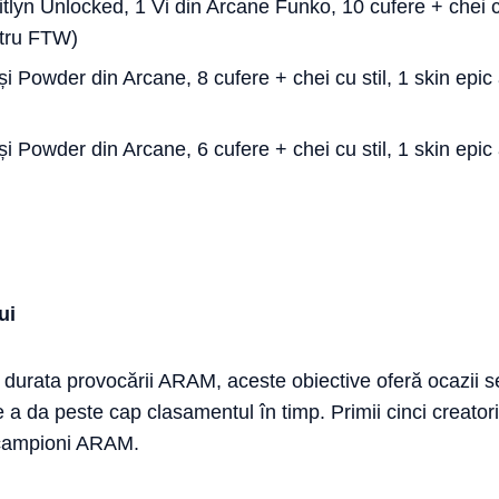
itlyn Unlocked, 1 Vi din Arcane Funko, 10 cufere + chei cu
ntru FTW)
și Powder din Arcane, 8 cufere + chei cu stil, 1 skin epic 
și Powder din Arcane, 6 cufere + chei cu stil, 1 skin epic 
ui
durata provocării ARAM, aceste obiective oferă ocazii s
 da peste cap clasamentul în timp. Primii cinci creatori 
i campioni ARAM.