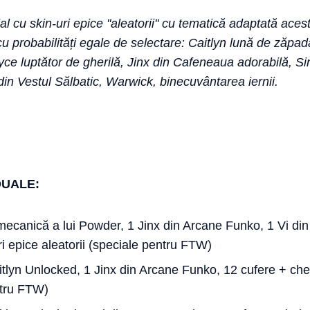
 cu skin-uri epice ''aleatorii'' cu tematică adaptată aceste
cu probabilități egale de selectare: Caitlyn lună de zăpad
ce luptător de gherilă, Jinx din Cafeneaua adorabilă, Si
in Vestul Sălbatic, Warwick, binecuvântarea iernii.
DUALE:
mecanică a lui Powder, 1 Jinx din Arcane Funko, 1 Vi di
uri epice aleatorii (speciale pentru FTW)
itlyn Unlocked, 1 Jinx din Arcane Funko, 12 cufere + chei 
ntru FTW)