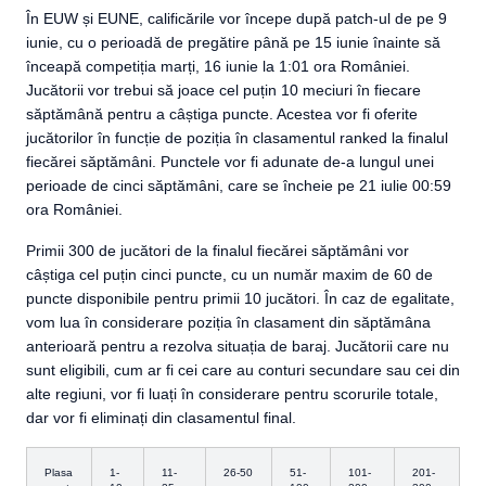
În EUW și EUNE, calificările vor începe după patch-ul de pe 9
iunie, cu o perioadă de pregătire până pe 15 iunie înainte să
înceapă competiția marți, 16 iunie la 1:01 ora României.
Jucătorii vor trebui să joace cel puțin 10 meciuri în fiecare
săptămână pentru a câștiga puncte. Acestea vor fi oferite
jucătorilor în funcție de poziția în clasamentul ranked la finalul
fiecărei săptămâni. Punctele vor fi adunate de-a lungul unei
perioade de cinci săptămâni, care se încheie pe 21 iulie 00:59
ora României.
Primii 300 de jucători de la finalul fiecărei săptămâni vor
câștiga cel puțin cinci puncte, cu un număr maxim de 60 de
puncte disponibile pentru primii 10 jucători. În caz de egalitate,
vom lua în considerare poziția în clasament din săptămâna
anterioară pentru a rezolva situația de baraj. Jucătorii care nu
sunt eligibili, cum ar fi cei care au conturi secundare sau cei din
alte regiuni, vor fi luați în considerare pentru scorurile totale,
dar vor fi eliminați din clasamentul final.
Plasa
1-
11-
26-50
51-
101-
201-