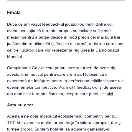
Finala
După ce am văzut feedback-ul jucătorilor, mulți dintre voi
aveau senzația că formatul propus nu include suficiente
meciuri pentru a putea decide în mod precis cei mai buni trei
jucători dintre ultimii 64 și, în cele din urmă, a decide care sunt
cei trei jucători care vor reprezenta regiunea la Campionatul
Mondial.
Campionatul Galaxii este primul nostru turneu de acest tip,
acesta fiind motivul pentru care vrem să-l folosim ca o
experiență de învățare, pentru a perfecționa edițiile viitoare ale
evenimentelor competitive. V-am citit feedback-ul și de aceea
am modificat formatul finalelor, despre care puteți citi
aici
.
Asta nu e tot
Acesta este doar începutul ecosistemului competitiv pentru
TFT. Vor avea loc multe turnee terțe în viitorul apropiat, dar și
turnee proprii. Suntem hotărâți să aducem gameplay-ul