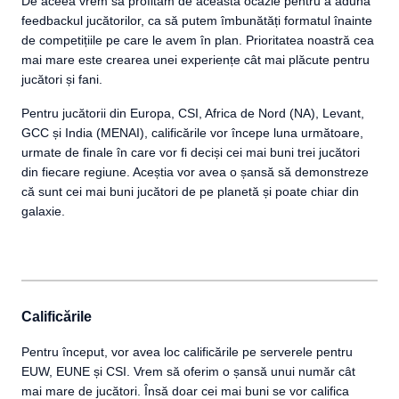
De aceea vrem să profităm de această ocazie pentru a aduna
feedbackul jucătorilor, ca să putem îmbunătăți formatul înainte
de competițiile pe care le avem în plan. Prioritatea noastră cea
mai mare este crearea unei experiențe cât mai plăcute pentru
jucători și fani.
Pentru jucătorii din Europa, CSI, Africa de Nord (NA), Levant,
GCC și India (MENAI), calificările vor începe luna următoare,
urmate de finale în care vor fi deciși cei mai buni trei jucători
din fiecare regiune. Aceștia vor avea o șansă să demonstreze
că sunt cei mai buni jucători de pe planetă și poate chiar din
galaxie.
Calificările
Pentru început, vor avea loc calificările pe serverele pentru
EUW, EUNE și CSI. Vrem să oferim o șansă unui număr cât
mai mare de jucători. Însă doar cei mai buni se vor califica