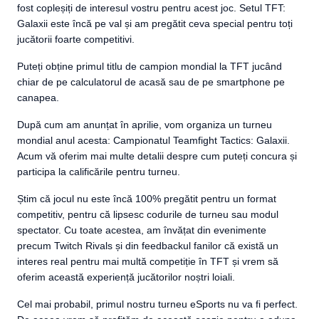
fost copleșiți de interesul vostru pentru acest joc. Setul TFT:
Galaxii este încă pe val și am pregătit ceva special pentru toți
jucătorii foarte competitivi.
Puteți obține primul titlu de campion mondial la TFT jucând
chiar de pe calculatorul de acasă sau de pe smartphone pe
canapea.
După cum am anunțat în aprilie, vom organiza un turneu
mondial anul acesta: Campionatul Teamfight Tactics: Galaxii.
Acum vă oferim mai multe detalii despre cum puteți concura și
participa la calificările pentru turneu.
Știm că jocul nu este încă 100% pregătit pentru un format
competitiv, pentru că lipsesc codurile de turneu sau modul
spectator. Cu toate acestea, am învățat din evenimente
precum Twitch Rivals și din feedbackul fanilor că există un
interes real pentru mai multă competiție în TFT și vrem să
oferim această experiență jucătorilor noștri loiali.
Cel mai probabil, primul nostru turneu eSports nu va fi perfect.