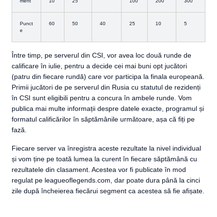
ment
10
25
100
200
300
Punct
60
50
40
25
10
5
e
Între timp, pe serverul din CSI, vor avea loc două runde de
calificare în iulie, pentru a decide cei mai buni opt jucători
(patru din fiecare rundă) care vor participa la finala europeană.
Primii jucători de pe serverul din Rusia cu statutul de rezidenți
în CSI sunt eligibili pentru a concura în ambele runde. Vom
publica mai multe informații despre datele exacte, programul și
formatul calificărilor în săptămânile următoare, așa că fiți pe
fază.
Fiecare server va înregistra aceste rezultate la nivel individual
și vom ține pe toată lumea la curent în fiecare săptămână cu
rezultatele din clasament. Acestea vor fi publicate în mod
regulat pe leagueoflegends.com, dar poate dura până la cinci
zile după încheierea fiecărui segment ca acestea să fie afișate.