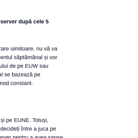
e server după cele 5
izare uimitoare, nu vă va
amentul săptămânal și vor
ntului de pe EUW sau
al se bazează pe
 mod constant.
t și pe EUNE. Totuși,
decideți între a juca pe
server pentru a avea șanse