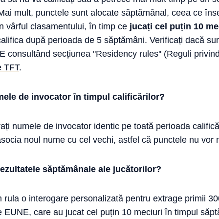
. Mai mult, punctele sunt alocate săptămânal, ceea ce în
n vârful clasamentului, în timp ce
jucați cel puțin 10 m
alifica după perioada de 5 săptămâni. Verificați dacă sunte
consultând secțiunea ''Residency rules'' (Reguli privin
e TFT
.
le de invocator în timpul calificărilor?
ați numele de invocator identic pe toată perioada califică
ocia noul nume cu cel vechi, astfel că punctele nu vor m
ezultatele săptămânale ale jucătorilor?
rula o interogare personalizată pentru extrage primii 300
 EUNE, care au jucat cel puțin 10 meciuri în timpul săptă