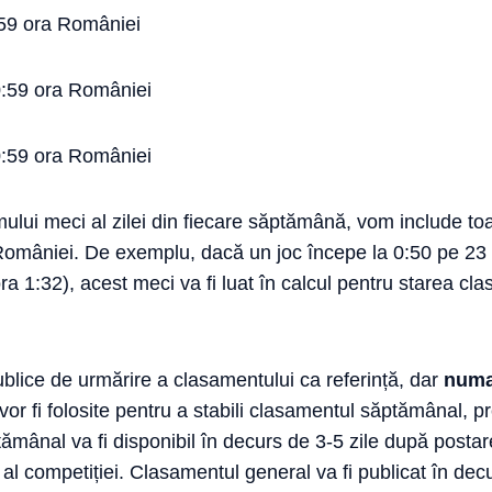
0:59 ora României
 0:59 ora României
 0:59 ora României
mului meci al zilei din fiecare săptămână, vom include toa
României. De exemplu, dacă un joc începe la 0:50 pe 23 
ra 1:32), acest meci va fi luat în calcul pentru starea c
publice de urmărire a clasamentului ca referință, dar
numa
vor fi folosite pentru a stabili clasamentul săptămânal, 
mânal va fi disponibil în decurs de 3-5 zile după postar
al competiției. Clasamentul general va fi publicat în de