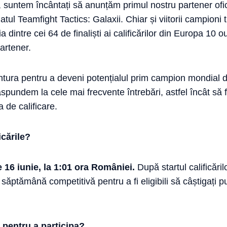
, suntem încântați să anunțăm primul nostru partener oficial
l Teamfight Tactics: Galaxii. Chiar și viitorii campioni 
ia dintre cei 64 de finaliști ai calificărilor din Europa 10
partener.
entura pentru a deveni potențialul prim campion mondial 
pundem la cele mai frecvente întrebări, astfel încât să fiț
 de calificare.
icările?
e 16 iunie, la 1:01 ora României.
După startul calificăril
 săptămână competitivă pentru a fi eligibili să câștigați p
 pentru a participa?