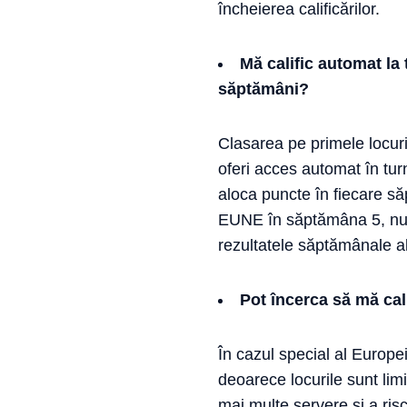
încheierea calificărilor.
Mă calific automat la 
săptămâni?
Clasarea pe primele locuri 
oferi acces automat în tur
aloca puncte în fiecare s
EUNE în săptămâna 5, nu v
rezultatele săptămânale al
Pot încerca să mă cal
În cazul special al Europei
deoarece locurile sunt limi
mai multe servere și a ris