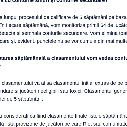
ură cu conturile smurf și conturile secundare?
a lungul procesului de calificare de 5 săptămâni pe baza
 în fiecare săptămână, vom monitoriza primii 64 de jucăto
tecta și semnala conturile secundare. Vom elimina toat
ficare și, evident, punctele nu se vor cumula din mai multe
starea săptămânală a clasamentului vom vedea conturi
?
lasamentului va afișa clasamentul inițial extras de pe p
are și jucători neeligibili sau toxici. Clasamentul general 
adei de 5 săptămâni.
 considerați ca fiind clasamente finale listele săptămân
tă listă provizorie de jucători pe care Riot sau comunita