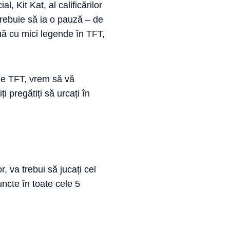
, Kit Kat, al calificărilor
trebuie să ia o pauză – de
 ouă cu mici legende în TFT,
de TFT, vrem să vă
i pregătiți să urcați în
or, va trebui să jucați cel
uncte în toate cele 5