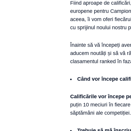
Fiind aproape de calificări
europene pentru Campionatu
aceea, îi vom oferi fiecăru
cu sprijinul noului nostru 
Înainte să vă începeți av
aducem noutăți și să vă răs
clasamentul ranked în faza
Când vor începe calif
Calificările vor începe p
puțin 10 meciuri în fiecare
săptămâni ale competiției.
Trebuie să mă înscriu