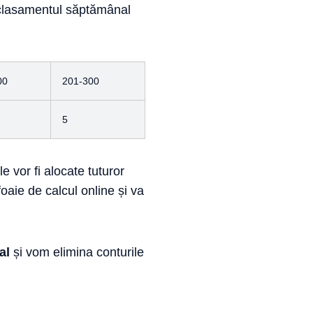
ă clasamentul săptămânal
00
201-300
5
vor fi alocate tuturor
oaie de calcul online și va
al
și vom elimina conturile