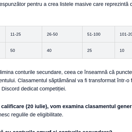
orespunzător pentru a crea listele masive care reprezint
11-25
26-50
51-100
101-2
50
40
25
10
imina conturile secundare, ceea ce înseamnă că punctele 
ntului. Clasamentul săptămânal va fi transformat într-o f
e Discord dedicat competiției.
e calificare (20 iulie), vom examina clasamentul gener
esc regulile de eligibilitate.