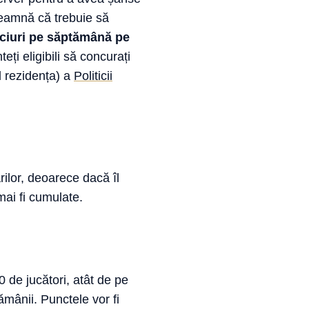
seamnă că trebuie să
eciuri pe săptămână pe
ți eligibili să concurați
d rezidența) a
Politicii
rilor, deoarece dacă îl
ai fi cumulate.
 de jucători, atât de pe
mânii. Punctele vor fi