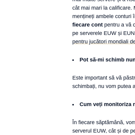
cât mai mari la calificare
mențineți ambele conturi î
fiecare cont
pentru a vă c
pe serverele EUW și EUNE 
pentru jucători mondiali d
Pot să-mi schimb nume
Este important să vă păstr
schimbați, nu vom putea as
Cum veți monitoriza r
În fiecare săptămână, vom 
serverul EUW, cât și de pe