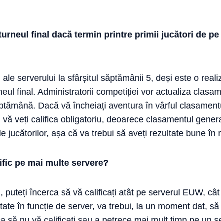
turneul final dacă termin printre primii jucători de p
ale serverului la sfârșitul săptămânii 5, deși este o real
neul final. Administratorii competiției vor actualiza clas
ăptămână. Dacă vă încheiați aventura în vârful clasame
ă veți califica obligatoriu, deoarece clasamentul gener
e jucătorilor, așa că va trebui să aveți rezultate bune în
ific pe mai multe servere?
, puteți încerca să vă calificați atât pe serverul EUW, câ
tate în funcție de server, va trebui, la un moment dat, să 
ca să nu vă calificați sau a petrece mai mult timp pe un 