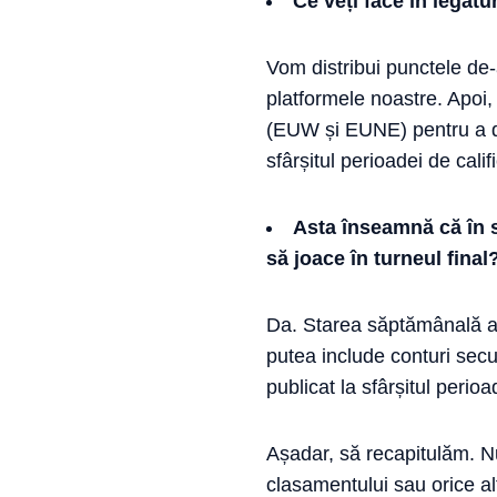
Ce veți face în legăt
Vom distribui punctele de-
platformele noastre. Apoi,
(EUW și EUNE) pentru a de
sfârșitul perioadei de cali
Asta înseamnă că în 
să joace în turneul final
Da. Starea săptămânală a c
putea include conturi secund
publicat la sfârșitul perio
Așadar, să recapitulăm. Nu
clasamentului sau orice al