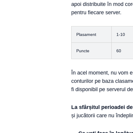
apoi distribuite în mod c
pentru fiecare server.
Plasament
1-10
Puncte
60
În acel moment, nu vom el
conturilor pe baza clasame
fi disponibil pe serverul d
La sfârșitul perioadei d
și jucătorii care nu îndeplin