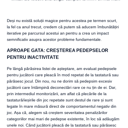
Deși nu există soluții magice pentru acestea pe termen scurt,
la fel ca anul trecut, credem că putem să aducem îmbunătățiri
iterative pe parcursul acestui an pentru a crea un impact
semnificativ asupra acestor probleme fundamentale.
APROAPE GATA: CREȘTEREA PEDEPSELOR
PENTRU INACTIVITATE
Pe lângă părăsirea listei de așteptare, am evaluat pedepsele
pentru jucătorii care pleacă în mod repetat de la tastatură sau
părăsesc jocul. Din nou, nu ne dorim să pedepsim excesiv
jucătorii care întâmpină deconectări rare ce nu țin de ei. Dar,
prin intermediul monitorizării, am aflat că plecările de la
tastatură/ieșirile din joc repetate sunt destul de rare și sunt
legate în mare măsură direct de comportamentul negativ din
joc. Așa că, alegem să creștem severitatea penalizărilor
categoriilor mai mari de pedepse existente, în loc să adăugăm
unele noi. Când jucătorii pleacă de la tastatură sau părăsesc