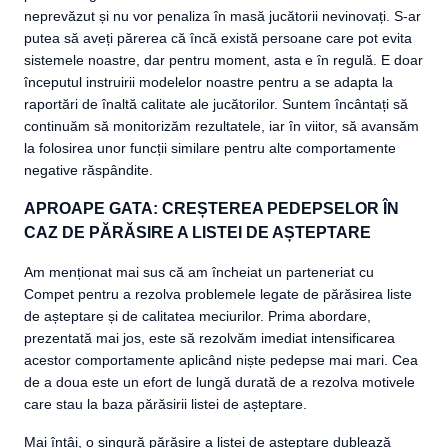
neprevăzut și nu vor penaliza în masă jucătorii nevinovați. S-ar
putea să aveți părerea că încă există persoane care pot evita
sistemele noastre, dar pentru moment, asta e în regulă. E doar
începutul instruirii modelelor noastre pentru a se adapta la
raportări de înaltă calitate ale jucătorilor. Suntem încântați să
continuăm să monitorizăm rezultatele, iar în viitor, să avansăm
la folosirea unor funcții similare pentru alte comportamente
negative răspândite.
APROAPE GATA: CREȘTEREA PEDEPSELOR ÎN
CAZ DE PĂRĂSIRE A LISTEI DE AȘTEPTARE
Am menționat mai sus că am încheiat un parteneriat cu
Compet pentru a rezolva problemele legate de părăsirea liste
de așteptare și de calitatea meciurilor. Prima abordare,
prezentată mai jos, este să rezolvăm imediat intensificarea
acestor comportamente aplicând niște pedepse mai mari. Cea
de a doua este un efort de lungă durată de a rezolva motivele
care stau la baza părăsirii listei de așteptare.
Mai întâi, o singură părăsire a listei de așteptare dublează