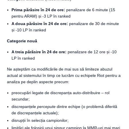
Prima părăsire în 24 de ore:
penalizare de 6 minute (15
pentru ARAM) și -3 LP în ranked
A doua părăsire în 24 de ore:
penalizare de 30 de minute
și -10 LP în ranked
Categorie nouă
A treia părăsire în 24 de ore:
penalizare de 12 ore și -10
LP în ranked
Ne așteptăm ca modificările de mai sus să limiteze abuzul
actual al sistemului în timp ce lucrăm cu echipele Riot pentru a
analiza pe deplin aspecte precum:
preocupări legate de discrepanța auto-distribuire – rol
secundar;
discrepanțele
percepute
dintre echipe (o problemă diferită
de discrepanțele actuale);
disrupții în selecția campionilor;
limitări ale folosirii unui singur campion la MMR-uri mai mari.