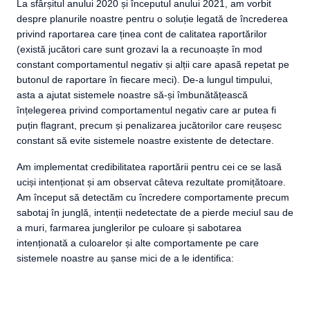
La sfârșitul anului 2020 și începutul anului 2021, am vorbit
despre planurile noastre pentru o soluție legată de încrederea
privind raportarea care ținea cont de calitatea raportărilor
(există jucători care sunt grozavi la a recunoaște în mod
constant comportamentul negativ și alții care apasă repetat pe
butonul de raportare în fiecare meci). De-a lungul timpului,
asta a ajutat sistemele noastre să-și îmbunătățească
înțelegerea privind comportamentul negativ care ar putea fi
puțin flagrant, precum și penalizarea jucătorilor care reușesc
constant să evite sistemele noastre existente de detectare.
Am implementat credibilitatea raportării pentru cei ce se lasă
uciși intenționat și am observat câteva rezultate promițătoare.
Am început să detectăm cu încredere comportamente precum
sabotaj în junglă, intenții nedetectate de a pierde meciul sau de
a muri, farmarea junglerilor pe culoare și sabotarea
intenționată a culoarelor și alte comportamente pe care
sistemele noastre au șanse mici de a le identifica: