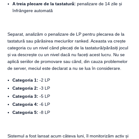
A treia plecare de la tastatură:
penalizare de 14 zile și
înfrângere automată
Separat, analizăm o penalizare de LP pentru plecarea de la
tastatură sau părăsirea meciurilor ranked. Aceasta va crește
categoria cu un nivel când plecați de la tastatură/părăsiți jocul
și va descrește cu un nivel dacă nu faceți acest lucru. Nu se
aplică seriilor de promovare sau când, din cauza problemelor
de server, meciul este declarat a nu se lua în considerare.
Categoria 1:
-2 LP
Categoria 2:
-3 LP
Categoria 3:
-5 LP
Categoria 4:
-6 LP
Categoria 5:
-8 LP
Sistemul a fost lansat acum câteva luni, îl monitorizăm activ și