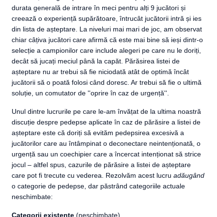
durata generală de intrare în meci pentru alți 9 jucători și
creează o experiență supărătoare, întrucât jucătorii intră și ies
din lista de așteptare. La niveluri mai mari de joc, am observat
chiar câțiva jucători care afirmă că este mai bine să ieși dintr-o
selecție a campionilor care include alegeri pe care nu le doriți,
decât să jucați meciul până la capăt. Părăsirea listei de
așteptare nu ar trebui să fie niciodată atât de optimă încât
jucătorii să o poată folosi când doresc. Ar trebui să fie o ultimă
soluție, un comutator de ''oprire în caz de urgență''.
Unul dintre lucrurile pe care le-am învățat de la ultima noastră
discuție despre pedepse aplicate în caz de părăsire a listei de
așteptare este că doriți să evităm pedepsirea excesivă a
jucătorilor care au întâmpinat o deconectare neintenționată, o
urgență sau un coechipier care a încercat intenționat să strice
jocul – altfel spus, cazurile de părăsire a listei de așteptare
care pot fi trecute cu vederea. Rezolvăm acest lucru
adăugând
o categorie de pedepse, dar păstrând categoriile actuale
neschimbate:
Categorii existente
(neschimbate)