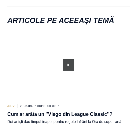
ARTICOLE PE ACEEAȘI TEMĂ
/DEV
2026-08-06T00:00:00.000Z
/DEV
Cum ar arăta un ''Viego din League Classic''?
Act
Doi artiști dau timpul înapoi pentru regele înfrânt la Ora de super-artă.
Pabr
of L