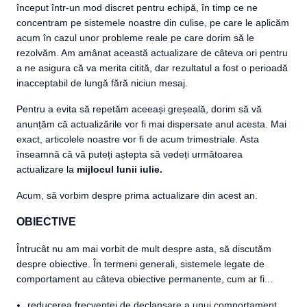
început într-un mod discret pentru echipă, în timp ce ne
concentram pe sistemele noastre din culise, pe care le aplicăm
acum în cazul unor probleme reale pe care dorim să le
rezolvăm. Am amânat această actualizare de câteva ori pentru
a ne asigura că va merita citită, dar rezultatul a fost o perioadă
inacceptabil de lungă fără niciun mesaj.
Pentru a evita să repetăm aceeași greșeală, dorim să vă
anunțăm că actualizările vor fi mai dispersate anul acesta. Mai
exact, articolele noastre vor fi de acum trimestriale. Asta
înseamnă că vă puteți aștepta să vedeți următoarea
actualizare la
mijlocul lunii iulie.
Acum, să vorbim despre prima actualizare din acest an.
OBIECTIVE
Întrucât nu am mai vorbit de mult despre asta, să discutăm
despre obiective. În termeni generali, sistemele legate de
comportament au câteva obiective permanente, cum ar fi...
reducerea frecvenței de declanșare a unui comportament