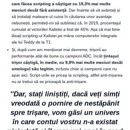
care făcea scripting a câștigat cu 19,3% mai multe
meciuri decât fără asistență
. Dar înainte să vă avântați și
să instalați malware-ul cuiva în căutarea unor avantaje
nebunești, permiteți-mi să subliniez că, în 2019, procentajul
cumulat al victoriilor Kalistei a fost de 45%. Așa că mai bine
lăsați scripting-ul Kalistei pe mâna computerelor integrate
ale lui Teddy de la T1.
Și, după cum am menționat mai devreme, trișorii au
performanțe atât de bune cu campioni ADC, încât
țintașul
trișor câștigă, în medie, cu 9,9% mai multe meciuri decât
omologul său legitim
, inclusiv chiar și campionii care nu
apar aici. Script-urile se pricep la scripting, altfel anti-trișarea
nu ar trebui să se priceapă la anti-trișare.
''Dar, stați liniștiți, dacă veți simți
vreodată o pornire de nestăpânit
spre trișare, vom găsi un univers
în care contul vostru n-a existat