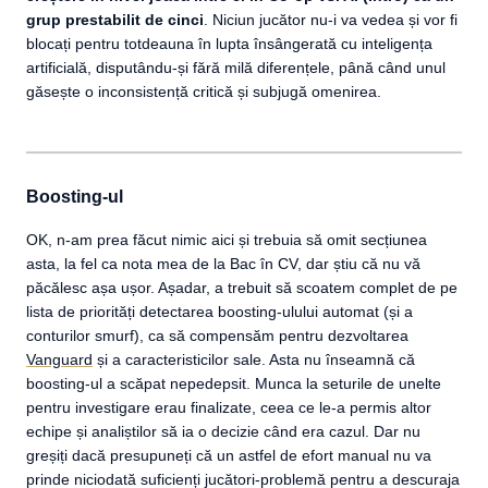
grup prestabilit de cinci
. Niciun jucător nu-i va vedea și vor fi
blocați pentru totdeauna în lupta însângerată cu inteligența
artificială, disputându-și fără milă diferențele, până când unul
găsește o inconsistență critică și subjugă omenirea.
Boosting-ul
OK, n-am prea făcut nimic aici și trebuia să omit secțiunea
asta, la fel ca nota mea de la Bac în CV, dar știu că nu vă
păcălesc așa ușor. Așadar, a trebuit să scoatem complet de pe
lista de priorități detectarea boosting-ulului automat (și a
conturilor smurf), ca să compensăm pentru dezvoltarea
Vanguard
și a caracteristicilor sale. Asta nu înseamnă că
boosting-ul a scăpat nepedepsit. Munca la seturile de unelte
pentru investigare erau finalizate, ceea ce le-a permis altor
echipe și analiștilor să ia o decizie când era cazul. Dar nu
greșiți dacă presupuneți că un astfel de efort manual nu va
prinde niciodată suficienți jucători-problemă pentru a descuraja