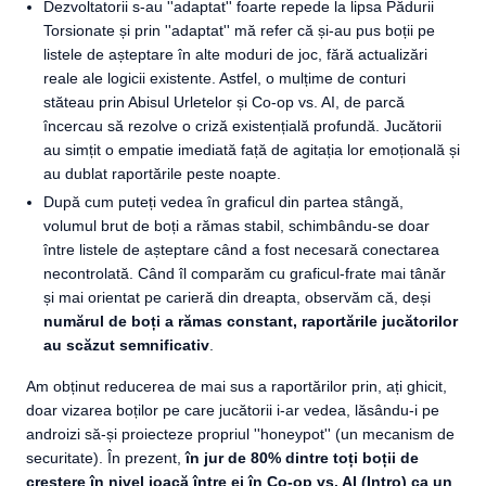
Dezvoltatorii s-au ''adaptat'' foarte repede la lipsa Pădurii
Torsionate și prin ''adaptat'' mă refer că și-au pus boții pe
listele de așteptare în alte moduri de joc, fără actualizări
reale ale logicii existente. Astfel, o mulțime de conturi
stăteau prin Abisul Urletelor și Co-op vs. AI, de parcă
încercau să rezolve o criză existențială profundă. Jucătorii
au simțit o empatie imediată față de agitația lor emoțională și
au dublat raportările peste noapte.
După cum puteți vedea în graficul din partea stângă,
volumul brut de boți a rămas stabil, schimbându-se doar
între listele de așteptare când a fost necesară conectarea
necontrolată. Când îl comparăm cu graficul-frate mai tânăr
și mai orientat pe carieră din dreapta, observăm că, deși
numărul de boți a rămas constant, raportările jucătorilor
au scăzut semnificativ
.
Am obținut reducerea de mai sus a raportărilor prin, ați ghicit,
doar vizarea boților pe care jucătorii i-ar vedea, lăsându-i pe
androizi să-și proiecteze propriul ''honeypot'' (un mecanism de
securitate). În prezent,
în jur de 80% dintre toți boții de
creștere în nivel joacă între ei în Co-op vs. AI (Intro) ca un