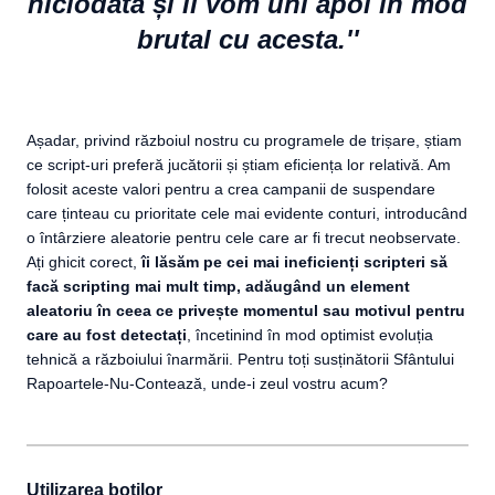
niciodată și îl vom uni apoi în mod
brutal cu acesta.''
Așadar, privind războiul nostru cu programele de trișare, știam
ce script-uri preferă jucătorii și știam eficiența lor relativă. Am
folosit aceste valori pentru a crea campanii de suspendare
care ținteau cu prioritate cele mai evidente conturi, introducând
o întârziere aleatorie pentru cele care ar fi trecut neobservate.
Ați ghicit corect,
îi lăsăm pe cei mai ineficienți scripteri să
facă scripting mai mult timp, adăugând un element
aleatoriu în ceea ce privește momentul sau motivul pentru
care au fost detectați
, încetinind în mod optimist evoluția
tehnică a războiului înarmării. Pentru toți susținătorii Sfântului
Rapoartele-Nu-Contează, unde-i zeul vostru acum?
Utilizarea boților