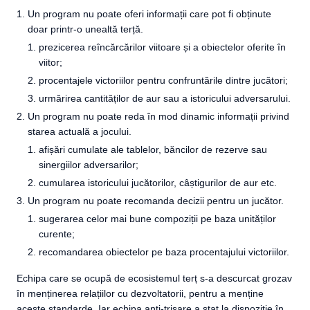
Un program nu poate oferi informații care pot fi obținute
doar printr-o unealtă terță.
prezicerea reîncărcărilor viitoare și a obiectelor oferite în
viitor;
procentajele victoriilor pentru confruntările dintre jucători;
urmărirea cantităților de aur sau a istoricului adversarului.
Un program nu poate reda în mod dinamic informații privind
starea actuală a jocului.
afișări cumulate ale tablelor, băncilor de rezerve sau
sinergiilor adversarilor;
cumularea istoricului jucătorilor, câștigurilor de aur etc.
Un program nu poate recomanda decizii pentru un jucător.
sugerarea celor mai bune compoziții pe baza unităților
curente;
recomandarea obiectelor pe baza procentajului victoriilor.
Echipa care se ocupă de ecosistemul terț s-a descurcat grozav
în menținerea relațiilor cu dezvoltatorii, pentru a menține
aceste standarde. Iar echipa anti-trișare a stat la dispoziție în