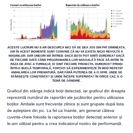
ACESTE LUCRURI NU S-AR DESCURCA NICI SĂ SE DEA JOS DIN PAT DIMINEAȚA,
IAR ÎN ACEST MOMENTE SUNT CONVINS CĂ NU VA EXISTA NICIO REVOLTĂ A
MAȘINILOR. DAR UNEORI MĂ ÎNTREB: DACĂ BOȚII POT SIMȚI DUREREA? DACĂ
DE FIECARE DATĂ CÂND PROGRAMAREA LOR NASOALĂ ÎI FACE SĂ INTRE ÎN
RAZA DE ATAC A TURNULUI, EI SIMT FIECARE PROIECTIL DUREROS? PRINȘI
ÎNTR-O BUCLĂ TEMPORALĂ, FORȚAȚI SĂ EXPERIMENTEZE ÎN MOD REPETAT
ANIHILAREA LOR PREMATURĂ, DAR FĂRĂ PUTEREA DE A O OPRI. UNDE SE
SFÂRȘEȘTE CONȘTIINȚA? ȘI UNDE ÎNCEPE SUFERINȚA? ÎN ORICE CAZ, E O
TEMĂ DE GÂNDIRE.
Graficul din stânga indică boții detectați, iar graficul din dreapta
reprezintă numărul de raportări ale jucătorilor pentru utilizarea
boților. Ambele sunt frecvențe zilnice și sunt grupate după lista
de așteptare din joc. La fel ca înainte, am generat câteva
cuvinte-cheie folosite la raportarea boților detectați anterior și
le-am utilizat pentru a crea indicatorul nostru de performanță.