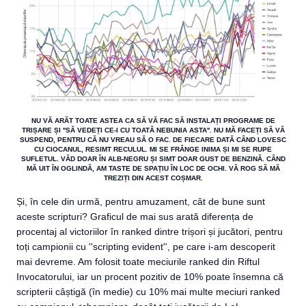
NU VĂ ARĂT TOATE ASTEA CA SĂ VĂ FAC SĂ INSTALAȚI PROGRAME DE
TRIȘARE ȘI ''SĂ VEDEȚI CE-I CU TOATĂ NEBUNIA ASTA''. NU MĂ FACEȚI SĂ VĂ
SUSPEND, PENTRU CĂ NU VREAU SĂ O FAC. DE FIECARE DATĂ CÂND LOVESC
CU CIOCANUL, RESIMT RECULUL. MI SE FRÂNGE INIMA ȘI MI SE RUPE
SUFLETUL. VĂD DOAR ÎN ALB-NEGRU ȘI SIMT DOAR GUST DE BENZINĂ. CÂND
MĂ UIT ÎN OGLINDĂ, AM TASTE DE SPAȚIU ÎN LOC DE OCHI. VĂ ROG SĂ MĂ
TREZIȚI DIN ACEST COȘMAR.
Și, în cele din urmă, pentru amuzament, cât de bune sunt
aceste scripturi? Graficul de mai sus arată diferența de
procentaj al victoriilor în ranked dintre trișori și jucători, pentru
toți campionii cu ''scripting evident'', pe care i-am descoperit
mai devreme. Am folosit toate meciurile ranked din Riftul
Invocatorului, iar un procent pozitiv de 10% poate însemna că
scripterii câștigă (în medie) cu 10% mai multe meciuri ranked