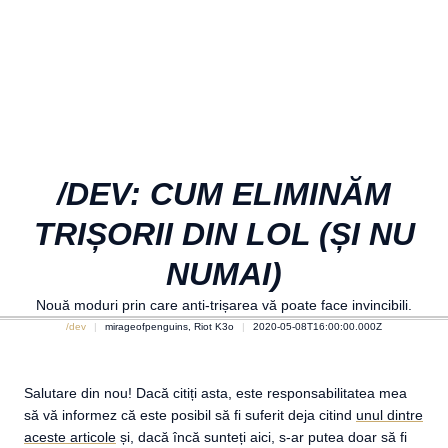
/DEV: CUM ELIMINĂM
TRIȘORII DIN LOL (ȘI NU
NUMAI)
Nouă moduri prin care anti-trișarea vă poate face invincibili.
/dev
mirageofpenguins, Riot K3o
2020-05-08T16:00:00.000Z
Salutare din nou! Dacă citiți asta, este responsabilitatea mea
să vă informez că este posibil să fi suferit deja citind
unul dintre
aceste articole
și, dacă încă sunteți aici, s-ar putea doar să fi