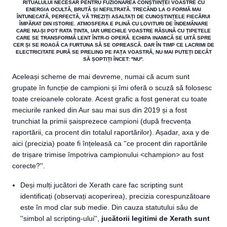
RITUALULUI NECESAR PENTRU FUZIONAREA CONȘTIINȚEI VOASTRE CU
ENERGIA OCULTĂ, BRUTĂ ȘI NEFILTRATĂ. TRECÂND LA O FORMĂ MAI
ÎNTUNECATĂ, PERFECTĂ, VĂ TREZIȚI ASALTAȚI DE CUNOȘTINȚELE FIECĂRUI
ÎMPĂRAT DIN ISTORIE. ATMOSFERA E PLINĂ CU LOVITURI DE ÎNDEMÂNARE
CARE NU-ȘI POT RATA ȚINTA, IAR URECHILE VOASTRE RĂSUNĂ CU ȚIPETELE
CARE SE TRANSFORMĂ LENT ÎNTR-O OPERĂ. ECHIPA INAMICĂ SE UITĂ SPRE
CER ȘI SE ROAGĂ CA FURTUNA SĂ SE OPREASCĂ. DAR ÎN TIMP CE LACRIMI DE
ELECTRICITATE PURĂ SE PRELING PE FAȚA VOASTRĂ, NU MAI PUTEȚI DECÂT
SĂ ȘOPTIȚI ÎNCET: ''NU''.
Aceleași scheme de mai devreme, numai că acum sunt
grupate în funcție de campioni și îmi oferă o scuză să folosesc
toate creioanele colorate. Acest grafic a fost generat cu toate
meciurile ranked din Aur sau mai sus din 2019 și a fost
trunchiat la primii șaisprezece campioni (după frecvența
raportării, ca procent din totalul raportărilor). Așadar, axa y de
aici (precizia) poate fi înțeleasă ca ''ce procent din raportările
de trișare trimise împotriva campionului <champion> au fost
corecte?''.
Deși mulți jucători de Xerath care fac scripting sunt
identificați (observați acoperirea), precizia corespunzătoare
este în mod clar sub medie. Din cauza statutului său de
''simbol al scripting-ului'',
jucătorii legitimi de Xerath sunt