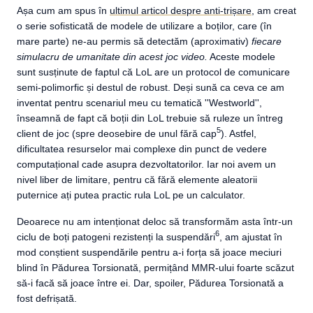
Așa cum am spus în
ultimul articol despre anti-trișare
, am creat
o serie sofisticată de modele de utilizare a boților, care (în
mare parte) ne-au permis să detectăm (aproximativ)
fiecare
simulacru de umanitate din acest joc video.
Aceste modele
sunt susținute de faptul că LoL are un protocol de comunicare
semi-polimorfic și destul de robust. Deși sună ca ceva ce am
inventat pentru scenariul meu cu tematică ''Westworld'',
înseamnă de fapt că boții din LoL trebuie să ruleze un întreg
5
client de joc (spre deosebire de unul fără cap
). Astfel,
dificultatea resurselor mai complexe din punct de vedere
computațional cade asupra dezvoltatorilor. Iar noi avem un
nivel liber de limitare, pentru că fără elemente aleatorii
puternice ați putea practic rula LoL pe un calculator.
Deoarece nu am intenționat deloc să transformăm asta într-un
6
ciclu de boți patogeni rezistenți la suspendări
, am ajustat în
mod conștient suspendările pentru a-i forța să joace meciuri
blind în Pădurea Torsionată, permițând MMR-ului foarte scăzut
să-i facă să joace între ei. Dar, spoiler, Pădurea Torsionată a
fost defrișată.