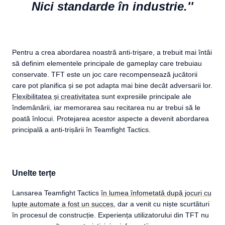
Nici standarde în industrie.''
Pentru a crea abordarea noastră anti-trișare, a trebuit mai întâi
să definim elementele principale de gameplay care trebuiau
conservate. TFT este un joc care recompensează jucătorii
care pot planifica și se pot adapta mai bine decât adversarii lor.
Flexibilitatea și creativitatea
sunt expresiile principale ale
îndemânării, iar memorarea sau recitarea nu ar trebui să le
poată înlocui. Protejarea acestor aspecte a devenit abordarea
principală a anti-trișării în Teamfight Tactics.
Unelte terțe
Lansarea Teamfight Tactics
în lumea înfometată după jocuri cu
lupte automate a fost un succes
, dar a venit cu niște scurtături
în procesul de construcție. Experiența utilizatorului din TFT nu