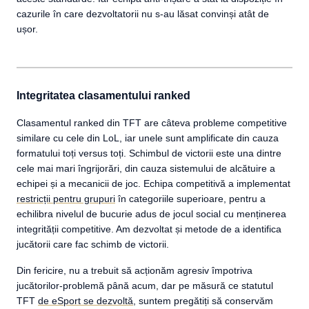
cazurile în care dezvoltatorii nu s-au lăsat convinși atât de
ușor.
Integritatea clasamentului ranked
Clasamentul ranked din TFT are câteva probleme competitive
similare cu cele din LoL, iar unele sunt amplificate din cauza
formatului toți versus toți. Schimbul de victorii este una dintre
cele mai mari îngrijorări, din cauza sistemului de alcătuire a
echipei și a mecanicii de joc. Echipa competitivă a implementat
restricții pentru grupuri
în categoriile superioare, pentru a
echilibra nivelul de bucurie adus de jocul social cu menținerea
integrității competitive. Am dezvoltat și metode de a identifica
jucătorii care fac schimb de victorii.
Din fericire, nu a trebuit să acționăm agresiv împotriva
jucătorilor-problemă până acum, dar pe măsură ce statutul
TFT
de eSport se dezvoltă
, suntem pregătiți să conservăm