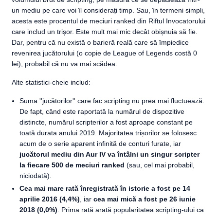
un mediu pe care voi îl considerați timp. Sau, în termeni simpli,
acesta este procentul de meciuri ranked din Riftul Invocatorului
care includ un trișor. Este mult mai mic decât obișnuia să fie.
Dar, pentru că nu există o barieră reală care să împiedice
revenirea jucătorului (o copie de League of Legends costă 0
lei), probabil că nu va mai scădea.
Alte statistici-cheie includ:
Suma ''jucătorilor'' care fac scripting nu prea mai fluctuează.
De fapt, când este raportată la numărul de dispozitive
distincte, numărul scripterilor a fost aproape constant pe
toată durata anului 2019. Majoritatea trișorilor se folosesc
acum de o serie aparent infinită de conturi furate, iar
jucătorul mediu din Aur IV va întâlni un singur scripter
la fiecare 500 de meciuri ranked
(sau, cel mai probabil,
niciodată).
Cea mai mare rată înregistrată în istorie a fost pe 14
aprilie 2016 (4,4%)
, iar
cea mai mică a fost pe 26 iunie
2018 (0,0%)
. Prima rată arată popularitatea scripting-ului ca