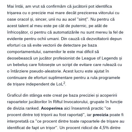
Mai întâi, am vrut să confirmăm că jucătorii pot identifica
trișarea cu o precizie mai mare decât prezicerea viitorului cu
oase oracol și, sincer, unii nu au acel ''simț''. Nu pentru că
acest talent al meu este pe cât de puternic, pe atât de
înfricoșător, ci pentru că automatizările nu sunt mereu la fel de
evidente pentru ochii umani. Din cauză că dezvoltatorii depun
eforturi ca să evite vectorii de detectare pe baza
comportamentului, oamenilor le este mai dificil să
deosebească un jucător profesionist de League of Legends și
un bebeluș care folosește un script de evitare care rulează cu
o întârziere pseudo-aleatorie. Acest lucru este ajutat în
continuare de eforturi suplimentare pentru a rula programele
2
de trișare independent de LoL
.
Graficul din stânga este creat pe baza preciziei și acoperirii
rapoartelor jucătorilor în Riftul Invocatorului, grupate în funcție
de divizia ranked.
Acoperirea
aici înseamnă practic ''ce
procent dintre toți trișorii au fost raportați'', iar
precizia
poate fi
interpretată ca ''ce procent dintre toate rapoartele de trișare au
identificat de fapt un trișor''. Un procent ridicol de 4,5% dintre