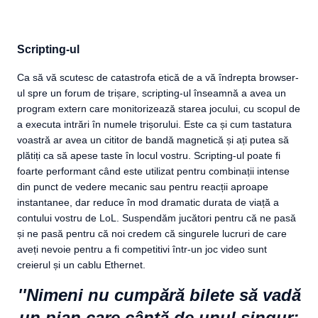
Scripting-ul
Ca să vă scutesc de catastrofa etică de a vă îndrepta browser-
ul spre un forum de trișare, scripting-ul înseamnă a avea un
program extern care monitorizează starea jocului, cu scopul de
a executa intrări în numele trișorului. Este ca și cum tastatura
voastră ar avea un cititor de bandă magnetică și ați putea să
plătiți ca să apese taste în locul vostru. Scripting-ul poate fi
foarte performant când este utilizat pentru combinații intense
din punct de vedere mecanic sau pentru reacții aproape
instantanee, dar reduce în mod dramatic durata de viață a
contului vostru de LoL. Suspendăm jucători pentru că ne pasă
și ne pasă pentru că noi credem că singurele lucruri de care
aveți nevoie pentru a fi competitivi într-un joc video sunt
creierul și un cablu Ethernet.
''Nimeni nu cumpără bilete să vadă
un pian care cântă de unul singur;