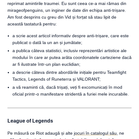
reprimat amintirile traumei. Eu sunt ceea ce-a mai rămas din
mirageofpenguins, un inginer de date din echipa anti-trișare.
Am fost desprins cu greu din Vid și forțat să stau lipit de
această tastatură pentru:
a scrie acest articol informativ despre anti-trișare, care este
publicat o dată la un an și jumătate;
a publica câteva statistici, inclusiv reprezentări artistice ale
modului în care ar putea arăta coordonatele carteziene dacă
ar fi ilustrate într-un plan euclidian;
a descrie câteva dintre abordările inițiale pentru Teamfight
Tactics, Legends of Runeterra și VALORANT;
a vă reaminti că, dacă trișați, veți fi excomunicați în mod
oficial printr-o manifestare stridentă a furiei mele incurabile.
League of Legends
Pe măsură ce Riot adaugă și alte
jocuri în catalogul său
, ne