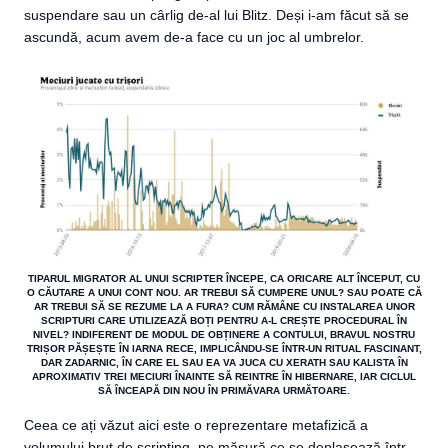
suspendare sau un cârlig de-al lui Blitz. Deși i-am făcut să se
ascundă, acum avem de-a face cu un joc al umbrelor.
TIPARUL MIGRATOR AL UNUI SCRIPTER ÎNCEPE, CA ORICARE ALT ÎNCEPUT, CU
O CĂUTARE A UNUI CONT NOU. AR TREBUI SĂ CUMPERE UNUL? SAU POATE CĂ
AR TREBUI SĂ SE REZUME LA A FURA? CUM RĂMÂNE CU INSTALAREA UNOR
SCRIPTURI CARE UTILIZEAZĂ BOȚI PENTRU A-L CREȘTE PROCEDURAL ÎN
NIVEL? INDIFERENT DE MODUL DE OBȚINERE A CONTULUI, BRAVUL NOSTRU
TRIȘOR PĂȘEȘTE ÎN IARNA RECE, IMPLICÂNDU-SE ÎNTR-UN RITUAL FASCINANT,
DAR ZADARNIC, ÎN CARE EL SAU EA VA JUCA CU XERATH SAU KALISTA ÎN
APROXIMATIV TREI MECIURI ÎNAINTE SĂ REINTRE ÎN HIBERNARE, IAR CICLUL
SĂ ÎNCEAPĂ DIN NOU ÎN PRIMĂVARA URMĂTOARE.
Ceea ce ați văzut aici este o reprezentare metafizică a
volumului brut de scripting, pe măsură ce se deplasează într-