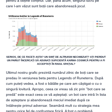
pentru a obține conținut. Dar, până acum, singurul lucru pe
care l-am văzut sunt boții care abandonează jocul.
SERIOS, DE CE FACEȚI ASTA? UN SIMȚ DE ALTRUISM NECHIBZUIT? AȚI PIERDUT
UN PARIU? ÎNCERCAȚI SĂ ADUNAȚI SUFICIENTĂ KARMA COSMICĂ PENTRU A FI
ACCEPTAȚI ÎN RAIUL SPAȚIAL?
Ultimul nostru grafic prezintă numărul zilnic de boți care se
predau în versiunea beta pentru Legends of Runeterra. După
cum puteți vedea, a fost o bătălie pe care am câștigat-o cu o
singură lovitură. Apropo, ceea ce vreau să zic prin ''bot care se
predă'' este exact ceea ce vă așteptați: un bot care intră în lista
de așteptare și abandonează meciul imediat după ce
întâlnește primul adversar. Seamănă mult cu strategia mea
pentru orice fel de confruntare fizică. A fost o problemă