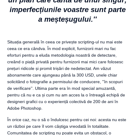
imperfecțiunile voastre sunt parte
a meșteșugului.''
Situația generală în ceea ce privește scripting-ul nu mai este
ceea ce era cândva. În mod explicit, furnizorii mari nu fac
eforturi pentru a eluda metodologia noastră de detectare,
creând o piață privată pentru furnizorii mai mici care folosesc
prețuri ridicole și promit trișări de nedetectat. Am văzut
abonamente care ajungeau până la 300 USD, unele chiar
solicitând o fotografie a permisului de conducere, ''în scopuri
de verificare''. Ultima parte era în mod special amuzantă,
pentru că nu e ca și cum nu am acces la o întreagă echipă de
designeri grafici cu o experiență colectivă de 200 de ani în
Adobe Photoshop.
În orice caz, nu o să o îndulcesc pentru cei noi: acesta nu este
un război pe care îl vom câștiga vreodată în totalitate.
Comunitatea de scripting nu poate evita un obstacol, o