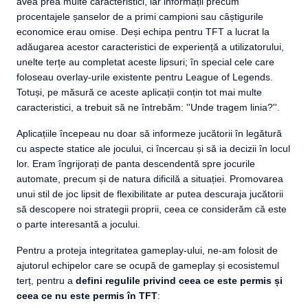
avea prea multe caracteristici, iar informații precum
procentajele șanselor de a primi campioni sau câștigurile
economice erau omise. Deși echipa pentru TFT a lucrat la
adăugarea acestor caracteristici de experiență a utilizatorului,
unelte terțe au completat aceste lipsuri; în special cele care
foloseau overlay-urile existente pentru League of Legends.
Totuși, pe măsură ce aceste aplicații conțin tot mai multe
caracteristici, a trebuit să ne întrebăm: ''Unde tragem linia?''.
Aplicațiile începeau nu doar să informeze jucătorii în legătură
cu aspecte statice ale jocului, ci încercau și să ia decizii în locul
lor. Eram îngrijorați de panta descendentă spre jocurile
automate, precum și de natura dificilă a situației. Promovarea
unui stil de joc lipsit de flexibilitate ar putea descuraja jucătorii
să descopere noi strategii proprii, ceea ce considerăm că este
o parte interesantă a jocului.
Pentru a proteja integritatea gameplay-ului, ne-am folosit de
ajutorul echipelor care se ocupă de gameplay și ecosistemul
terț, pentru a
defini regulile privind ceea ce este permis și
ceea ce nu este permis în TFT
: