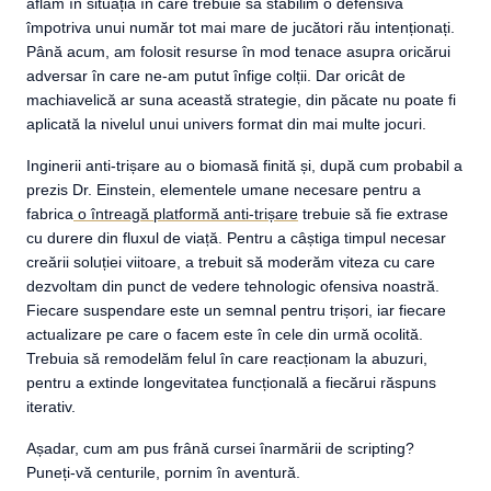
aflăm în situația în care trebuie să stabilim o defensivă
împotriva unui număr tot mai mare de jucători rău intenționați.
Până acum, am folosit resurse în mod tenace asupra oricărui
adversar în care ne-am putut înfige colții. Dar oricât de
machiavelică ar suna această strategie, din păcate nu poate fi
aplicată la nivelul unui univers format din mai multe jocuri.
Inginerii anti-trișare au o biomasă finită și, după cum probabil a
prezis Dr. Einstein, elementele umane necesare pentru a
fabrica
o întreagă platformă anti-trișare
trebuie să fie extrase
cu durere din fluxul de viață. Pentru a câștiga timpul necesar
creării soluției viitoare, a trebuit să moderăm viteza cu care
dezvoltam din punct de vedere tehnologic ofensiva noastră.
Fiecare suspendare este un semnal pentru trișori, iar fiecare
actualizare pe care o facem este în cele din urmă ocolită.
Trebuia să remodelăm felul în care reacționam la abuzuri,
pentru a extinde longevitatea funcțională a fiecărui răspuns
iterativ.
Așadar, cum am pus frână cursei înarmării de scripting?
Puneți-vă centurile, pornim în aventură.