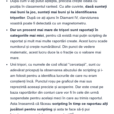
După cum v-ați putut aștepta, precizia crește odată cu
poziția în clasamentul ranked. Cu alte cuvinte,
dacă sunteți
mai buni la joc, sunteți mai buni și la identificarea
trișorilor
. După ce ați ajuns în Diamant IV, clarviziunea
voastră poate fi detectată cu un magnetometru.
Dar un procent mai mare de trișori sunt raportați în
categoriile mai mici
, pentru că există mai puțin scripting de
raportat și mult mai multe raportări create. Acest lucru scade
numitorul și crește numărătorul. Din punct de vedere
matematic, acest lucru duce la o fracție cu o valoare mai
mare.
Unii trișori, cu numele de cod oficial ''cercetașii'', sunt
cu
adevărat
pricepuți la observarea abuzului de scripting și i-
am folosit pentru a identifica lucrurile de care nu eram
conștienți încă. Punctul roșu pe graficul de mai sus
reprezintă aceeași precizie și acoperire. Dar este creat pe
baza raportărilor din conturi care vor fi în cele din urmă
suspendate pentru același meci în care au trimis raportul.
Asta înseamnă că făceau
scripting în timp ce raportau alți
jucători pentru scripting
și asta te face să-ți pui
4