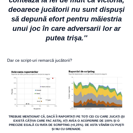
deoarece jucătorii nu sunt dispuși
să depună efort pentru măiestria
unui joc în care adversarii lor ar
putea trișa.''
Dar ce script-uri remarcă jucătorii?
TREBUIE MENȚIONAT CĂ, DACĂ ÎI RAPORTAȚI PE TOȚI CEI CU CARE JUCAȚI (ȘI
EXISTĂ CÂȚIVA CARE FAC ASTA), AȚI AVEA O ACOPERIRE DE 100% ȘI O
PRECIZIE EGALĂ CU RATA DE SCRIPTING (<0,25%). DE ASTA VÂNĂM CU PUȘTI
ȘI NU CU GRENADE.