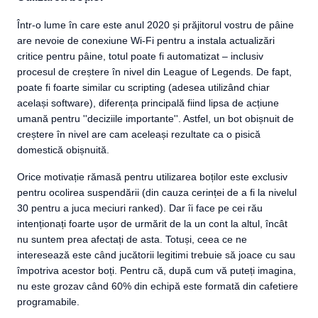
Într-o lume în care este anul 2020 și prăjitorul vostru de pâine
are nevoie de conexiune Wi-Fi pentru a instala actualizări
critice pentru pâine, totul poate fi automatizat – inclusiv
procesul de creștere în nivel din League of Legends. De fapt,
poate fi foarte similar cu scripting (adesea utilizând chiar
același software), diferența principală fiind lipsa de acțiune
umană pentru ''deciziile importante''. Astfel, un bot obișnuit de
creștere în nivel are cam aceleași rezultate ca o pisică
domestică obișnuită.
Orice motivație rămasă pentru utilizarea boților este exclusiv
pentru ocolirea suspendării (din cauza cerinței de a fi la nivelul
30 pentru a juca meciuri ranked). Dar îi face pe cei rău
intenționați foarte ușor de urmărit de la un cont la altul, încât
nu suntem prea afectați de asta. Totuși, ceea ce ne
interesează este când jucătorii legitimi trebuie să joace cu sau
împotriva acestor boți. Pentru că, după cum vă puteți imagina,
nu este grozav când 60% din echipă este formată din cafetiere
programabile.