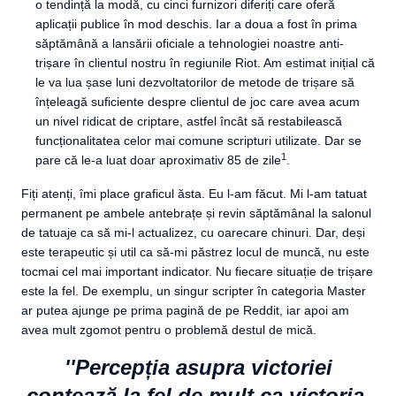
o tendință la modă, cu cinci furnizori diferiți care oferă
aplicații publice în mod deschis. Iar a doua a fost în prima
săptămână a lansării oficiale a tehnologiei noastre anti-
trișare în clientul nostru în regiunile Riot. Am estimat inițial că
le va lua șase luni dezvoltatorilor de metode de trișare să
înțeleagă suficiente despre clientul de joc care avea acum
un nivel ridicat de criptare, astfel încât să restabilească
funcționalitatea celor mai comune scripturi utilizate. Dar se
1
pare că le-a luat doar aproximativ 85 de zile
.
Fiți atenți, îmi place graficul ăsta. Eu l-am făcut. Mi l-am tatuat
permanent pe ambele antebrațe și revin săptămânal la salonul
de tatuaje ca să mi-l actualizez, cu oarecare chinuri. Dar, deși
este terapeutic și util ca să-mi păstrez locul de muncă, nu este
tocmai cel mai important indicator. Nu fiecare situație de trișare
este la fel. De exemplu, un singur scripter în categoria Master
ar putea ajunge pe prima pagină de pe Reddit, iar apoi am
avea mult zgomot pentru o problemă destul de mică.
''Percepția asupra victoriei
contează la fel de mult ca victoria,