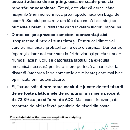
acuzați adesea de scripting, ceea ce scade precizia
raportărilor combinate
. Totuși, este clar că atunci când
nisipurile Shurimei se mișcă prea repede, jucătorii bagă de
seamă. Sunetul pe care v-am făcut acum să-l scoateți se
numește sibilant. E distractiv când învățăm lucruri împreună.
Dintre cei șaisprezece campioni reprezentați aici,
unsprezece dintre ei sunt țintași.
Pentru cei dintre voi
care au mai trișat, probabil că nu este o surpriză. Dar pentru
îngerașii dintre noi care sunt la fel de virtuoși pe cât sunt de
frumoși, acest lucru se datorează faptului că execuția
mecanică necesară pentru o ținere perfectă a inamicilor la
distanță (atacarea între comenzile de mișcare) este mai bine
optimizată prin automatizare.
Și, într-adevăr,
dintre toate meciurile jucate de toți trișorii
de pe toate platformele de scripting, un imens procent
de 72,8% au jucat în rol de ADC
. Mai exact, frecvența de
raportare de aici reflectă populația de trișori din spate.