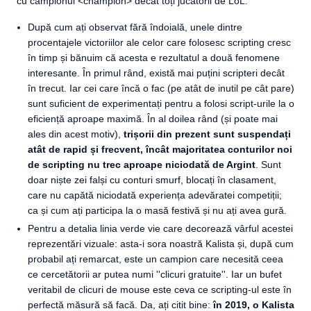
cu campionul <champion> decât toți jucătorii de LoL.
După cum ați observat fără îndoială, unele dintre
procentajele victoriilor ale celor care folosesc scripting cresc
în timp și bănuim că acesta e rezultatul a două fenomene
interesante. În primul rând, există mai puțini scripteri decât
în trecut. Iar cei care încă o fac (pe atât de inutil pe cât pare)
sunt suficient de experimentați pentru a folosi script-urile la o
eficiență aproape maximă. În al doilea rând (și poate mai
ales din acest motiv),
trișorii din prezent sunt suspendați
atât de rapid și frecvent, încât majoritatea conturilor noi
de scripting nu trec aproape niciodată de Argint
. Sunt
doar niște zei falși cu conturi smurf, blocați în clasament,
care nu capătă niciodată experiența adevăratei competiții;
ca și cum ați participa la o masă festivă și nu ați avea gură.
Pentru a detalia linia verde vie care decorează vârful acestei
reprezentări vizuale: asta-i sora noastră Kalista și, după cum
probabil ați remarcat, este un campion care necesită ceea
ce cercetătorii ar putea numi ''clicuri gratuite''. Iar un bufet
veritabil de clicuri de mouse este ceva ce scripting-ul este în
perfectă măsură să facă. Da, ați citit bine:
în 2019, o Kalista