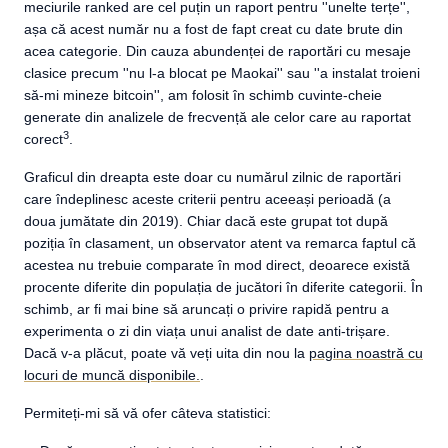
meciurile ranked are cel puțin un raport pentru ''unelte terțe'',
așa că acest număr nu a fost de fapt creat cu date brute din
acea categorie. Din cauza abundenței de raportări cu mesaje
clasice precum ''nu l-a blocat pe Maokai'' sau ''a instalat troieni
să-mi mineze bitcoin'', am folosit în schimb cuvinte-cheie
generate din analizele de frecvență ale celor care au raportat
3
corect
.
Graficul din dreapta este doar cu numărul zilnic de raportări
care îndeplinesc aceste criterii pentru aceeași perioadă (a
doua jumătate din 2019). Chiar dacă este grupat tot după
poziția în clasament, un observator atent va remarca faptul că
acestea nu trebuie comparate în mod direct, deoarece există
procente diferite din populația de jucători în diferite categorii. În
schimb, ar fi mai bine să aruncați o privire rapidă pentru a
experimenta o zi din viața unui analist de date anti-trișare.
Dacă v-a plăcut, poate vă veți uita din nou la
pagina noastră cu
locuri de muncă disponibile.
.
Permiteți-mi să vă ofer câteva statistici: