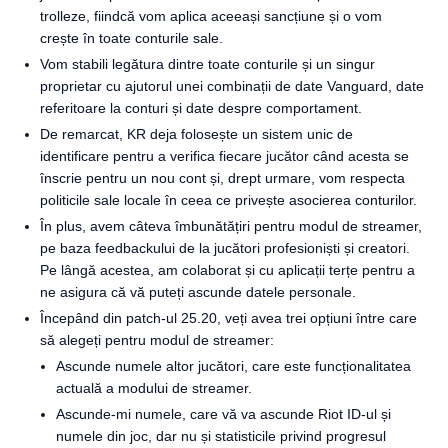
trolleze, fiindcă vom aplica aceeași sancțiune și o vom
crește în toate conturile sale.
Vom stabili legătura dintre toate conturile și un singur
proprietar cu ajutorul unei combinații de date Vanguard, date
referitoare la conturi și date despre comportament.
De remarcat, KR deja folosește un sistem unic de
identificare pentru a verifica fiecare jucător când acesta se
înscrie pentru un nou cont și, drept urmare, vom respecta
politicile sale locale în ceea ce privește asocierea conturilor.
În plus, avem câteva îmbunătățiri pentru modul de streamer,
pe baza feedbackului de la jucători profesioniști și creatori.
Pe lângă acestea, am colaborat și cu aplicații terțe pentru a
ne asigura că vă puteți ascunde datele personale.
Începând din patch-ul 25.20, veți avea trei opțiuni între care
să alegeți pentru modul de streamer:
Ascunde numele altor jucători, care este funcționalitatea
actuală a modului de streamer.
Ascunde-mi numele, care vă va ascunde Riot ID-ul și
numele din joc, dar nu și statisticile privind progresul