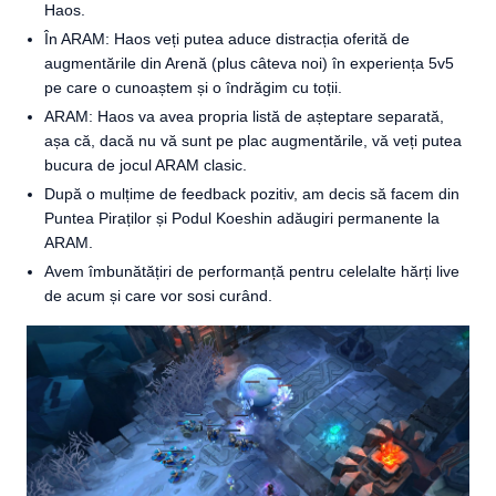
Haos.
În ARAM: Haos veți putea aduce distracția oferită de
augmentările din Arenă (plus câteva noi) în experiența 5v5
pe care o cunoaștem și o îndrăgim cu toții.
ARAM: Haos va avea propria listă de așteptare separată,
așa că, dacă nu vă sunt pe plac augmentările, vă veți putea
bucura de jocul ARAM clasic.
După o mulțime de feedback pozitiv, am decis să facem din
Puntea Piraților și Podul Koeshin adăugiri permanente la
ARAM.
Avem îmbunătățiri de performanță pentru celelalte hărți live
de acum și care vor sosi curând.