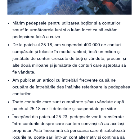
Mărim pedepsele pentru utilizarea boților și a conturilor
smurf în următoarele luni și o luăm încet ca să evităm
pedepsirea falsă a cuiva.
De la patch-ul 25.18, am suspendat 400.000 de conturi
cumpărate și folosite în modul ranked, încă un milion și
jumătate de conturi crescute de boți și vândute, precum și
alte două milioane și jumătate de conturi care așteptau să
fie vândute.
Am publicat un articol cu întrebări frecvente ca să ne
ocupăm de întrebările des întâlnite referitoare la pedepsirea
conturilor.
Toate conturile care sunt cumpărate și/sau vândute după
patch-ul 25.18 vor fi detectate și suspendate pe viitor.
Începând din patch-ul 25.23, pedepsele vor fi transferate
între conturile despre care suntem convinși că au același
proprietar. Asta înseamnă că persoana care îți sabotează
jocurile nu poate sări într-un cont alternativ și continua să