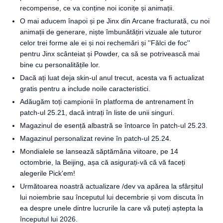
recompense, ce va conține noi iconițe și animații.
O mai aducem înapoi și pe Jinx din Arcane fracturată, cu noi
animații de generare, niște îmbunătățiri vizuale ale tuturor
celor trei forme ale ei și noi rechemări și ''Fălci de foc''
pentru Jinx scânteiat și Powder, ca să se potrivească mai
bine cu personalitățile lor.
Dacă ați luat deja skin-ul anul trecut, acesta va fi actualizat
gratis pentru a include noile caracteristici.
Adăugăm toți campionii în platforma de antrenament în
patch-ul 25.21, dacă intrați în liste de unii singuri.
Magazinul de esență albastră se întoarce în patch-ul 25.23.
Magazinul personalizat revine în patch-ul 25.24.
Mondialele se lansează săptămâna viitoare, pe 14
octombrie, la Beijing, așa că asigurați-vă că vă faceți
alegerile Pick'em!
Următoarea noastră actualizare /dev va apărea la sfârșitul
lui noiembrie sau începutul lui decembrie și vom discuta în
ea despre unele dintre lucrurile la care vă puteți aștepta la
începutul lui 2026.