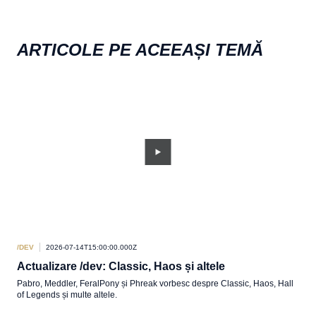
ARTICOLE PE ACEEAȘI TEMĂ
/DEV
2026-07-14T15:00:00.000Z
/DEV
Actualizare /dev: Classic, Haos și altele
Pe 
Pabro, Meddler, FeralPony și Phreak vorbesc despre Classic, Haos, Hall
O sc
of Legends și multe altele.