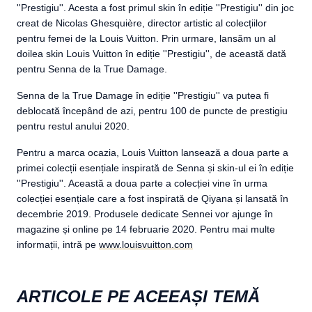
''Prestigiu''. Acesta a fost primul skin în ediție ''Prestigiu'' din joc
creat de Nicolas Ghesquière, director artistic al colecțiilor
pentru femei de la Louis Vuitton. Prin urmare, lansăm un al
doilea skin Louis Vuitton în ediție ''Prestigiu'', de această dată
pentru Senna de la True Damage.
Senna de la True Damage în ediție ''Prestigiu'' va putea fi
deblocată începând de azi, pentru 100 de puncte de prestigiu
pentru restul anului 2020.
Pentru a marca ocazia, Louis Vuitton lansează a doua parte a
primei colecții esențiale inspirată de Senna și skin-ul ei în ediție
''Prestigiu''. Această a doua parte a colecției vine în urma
colecției esențiale care a fost inspirată de Qiyana și lansată în
decembrie 2019. Produsele dedicate Sennei vor ajunge în
magazine și online pe 14 februarie 2020. Pentru mai multe
informații, intră pe
www.louisvuitton.com
ARTICOLE PE ACEEAȘI TEMĂ