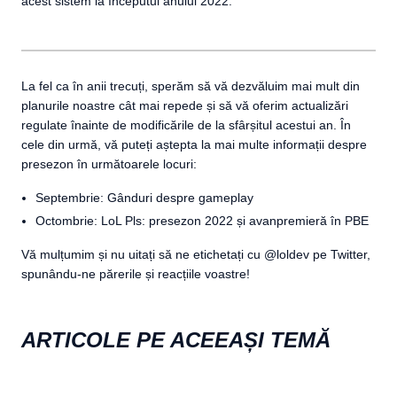
acest sistem la începutul anului 2022.
La fel ca în anii trecuți, sperăm să vă dezvăluim mai mult din
planurile noastre cât mai repede și să vă oferim actualizări
regulate înainte de modificările de la sfârșitul acestui an. În
cele din urmă, vă puteți aștepta la mai multe informații despre
presezon în următoarele locuri:
Septembrie: Gânduri despre gameplay
Octombrie: LoL Pls: presezon 2022 și avanpremieră în PBE
Vă mulțumim și nu uitați să ne etichetați cu @loldev pe Twitter,
spunându-ne părerile și reacțiile voastre!
ARTICOLE PE ACEEAȘI TEMĂ