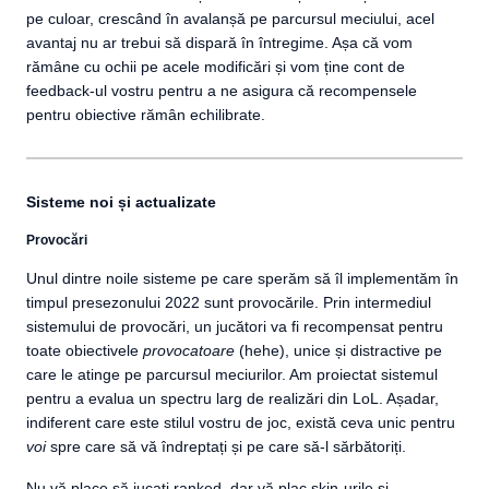
pe culoar, crescând în avalanșă pe parcursul meciului, acel
avantaj nu ar trebui să dispară în întregime. Așa că vom
rămâne cu ochii pe acele modificări și vom ține cont de
feedback-ul vostru pentru a ne asigura că recompensele
pentru obiective rămân echilibrate.
Sisteme noi și actualizate
Provocări
Unul dintre noile sisteme pe care sperăm să îl implementăm în
timpul presezonului 2022 sunt provocările. Prin intermediul
sistemului de provocări, un jucători va fi recompensat pentru
toate obiectivele
provocatoare
(hehe), unice și distractive pe
care le atinge pe parcursul meciurilor. Am proiectat sistemul
pentru a evalua un spectru larg de realizări din LoL. Așadar,
indiferent care este stilul vostru de joc, există ceva unic pentru
voi
spre care să vă îndreptați și pe care să-l sărbătoriți.
Nu vă place să jucați ranked, dar vă plac skin-urile și