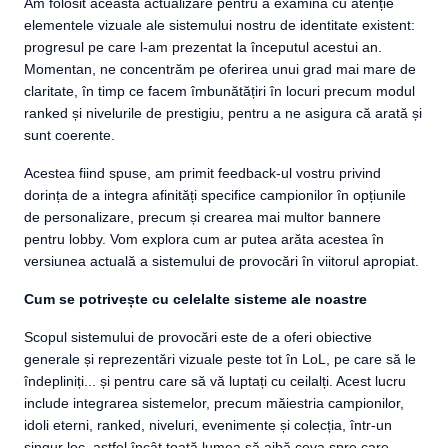
Am folosit această actualizare pentru a examina cu atenție
elementele vizuale ale sistemului nostru de identitate existent:
progresul pe care l-am prezentat la începutul acestui an.
Momentan, ne concentrăm pe oferirea unui grad mai mare de
claritate, în timp ce facem îmbunătățiri în locuri precum modul
ranked și nivelurile de prestigiu, pentru a ne asigura că arată și
sunt coerente.
Acestea fiind spuse, am primit feedback-ul vostru privind
dorința de a integra afinități specifice campionilor în opțiunile
de personalizare, precum și crearea mai multor bannere
pentru lobby. Vom explora cum ar putea arăta acestea în
versiunea actuală a sistemului de provocări în viitorul apropiat.
Cum se potrivește cu celelalte sisteme ale noastre
Scopul sistemului de provocări este de a oferi obiective
generale și reprezentări vizuale peste tot în LoL, pe care să le
îndepliniți... și pentru care să vă luptați cu ceilalți. Acest lucru
include integrarea sistemelor, precum măiestria campionilor,
idoli eterni, ranked, niveluri, evenimente și colecția, într-un
singur loc, astfel încât toată lumea să aibă ceva spre care