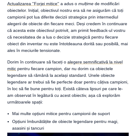
Actualizarea ''Forjei mitice''
a adus o
mulțime
de modificări
obiectelor. Inițial, obiectivul nostru era să ne asigurăm că toți
campionii pot lua diferite decizii strategice prin intermediul
alegerii de obiecte din fiecare meci. Deși credem în continuare
că acesta este obiectivul potrivit, am primit feedback-ul vostru
că necesitatea de a lua o decizie strategică pentru
fiecare
obiect din inventar nu este întotdeauna dorită sau posibilă, mai
ales în meciurile tensionate.
Dorim în continuare să faceți o
alegere
semnificativă
la nivel
mitic
pentru fiecare campion, dar nu dorim ca obiectele
legendare să rămână la același standard. Unele obiecte
legendare ar trebui să fie perfecte doar pentru câțiva campioni,
în loc să fie bune pentru toți. Există câteva lipsuri pe care le-
am observat în legătură cu acest obiectiv, așa că explorăm
următoarele spații:
Mai multe opțiuni mitice pentru campionii de suport
Opțiuni îmbunătățite de obiecte legendare pentru magi,
asasini și tancuri