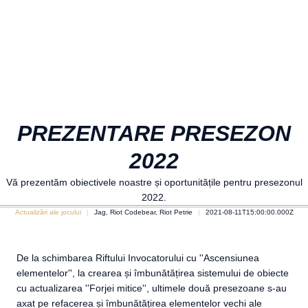
PREZENTARE PRESEZON
2022
Vă prezentăm obiectivele noastre și oportunitățile pentru presezonul
2022.
Actualizări ale jocului
Jag, Riot Codebear, Riot Petrie
2021-08-11T15:00:00.000Z
De la schimbarea Riftului Invocatorului cu ''Ascensiunea
elementelor'', la crearea și îmbunătățirea sistemului de obiecte
cu actualizarea ''Forjei mitice'', ultimele două presezoane s-au
axat pe refacerea și îmbunătățirea elementelor vechi ale