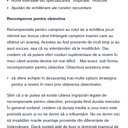
Rune esențiale din specializarea ''Inspirație'' refăcute
Ajustări de echilibrare ale runelor secundare
Recompense pentru obiective
Recompensele pentru campioni au rolul de a echilibra jocul
oferind aur bonus când înfrângeți campioni inamici care au
obținut un avantaj. Acestea au fost prezente de mult timp și au
avut succes, așa că nu intenționăm să le modificăm. Dar
credem că vă putem oferi moduri suplimentare de a reveni în
meci când acesta devine tot mai dificil... Mai exact, sub forma
recompenselor pentru obiective. Obiectivul acestora este:
să ofere echipei în dezavantaj mai multe opțiuni strategice
pentru a reveni în meci prin obținerea obiectivelor.
Știm că s-ar putea să existe câteva îngrijorări legate de
recompensele pentru obiective, principala fiind durata meciului.
În general vorbind, credem că durata medie a unui meci este
potrivită acum și nu ne dorim să o influențăm. Nu ne dorim nici
să invalidăm marile avantaje provenite din diferențele de
îndemânare. Dacă sunteți
atât
de buni și dominați inamicul de