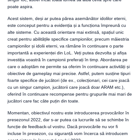
poate aspira.
Acest sistem, deși ar putea părea asemănător idolilor eterni,
este conceput pentru a evidenția și a funcționa împreună cu
alte sisteme. Cu această orientare mai extinsă, spațiul unic
creat pentru abilitățile specifice campionilor, precum măiestria
campionilor și idolii eterni, va rămâne în continuare o parte
importantă a experienței din LoL. Veți putea dezvolta și afișa
investiția voastră în campionii preferați în timp. Abordarea pe
care o adoptăm ne permite sa oferim în continuare activități și
obiective de gameplay mai precise. Astfel, putem susține tipuri
foarte specifice de jucători (de ex., colecționari, cei care joacă
cu un singur campion, jucătorii care joacă doar ARAM etc.),
oferind în continuare recompense pentru grupurile mai mari de
jucători care fac câte puțin din toate.
Momentan, obiectivul nostru este introducerea provocărilor în
presezonul 2022, dar s-ar putea ca lucrurile să se schimbe în
funcție de feedback-ul vostru. Dacă provocările nu vor fi
incluse în presezon, cu siguranță vom încerca să introducem