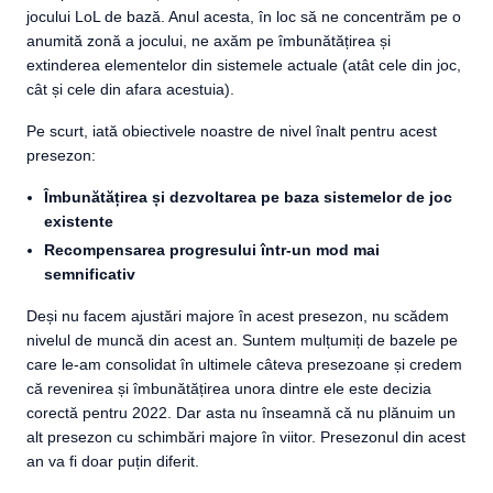
jocului LoL de bază. Anul acesta, în loc să ne concentrăm pe o
anumită zonă a jocului, ne axăm pe îmbunătățirea și
extinderea elementelor din sistemele actuale (atât cele din joc,
cât și cele din afara acestuia).
Pe scurt, iată obiectivele noastre de nivel înalt pentru acest
presezon:
Îmbunătățirea și dezvoltarea pe baza sistemelor de joc
existente
Recompensarea progresului într-un mod mai
semnificativ
Deși nu facem ajustări majore în acest presezon, nu scădem
nivelul de muncă din acest an. Suntem mulțumiți de bazele pe
care le-am consolidat în ultimele câteva presezoane și credem
că revenirea și îmbunătățirea unora dintre ele este decizia
corectă pentru 2022. Dar asta nu înseamnă că nu plănuim un
alt presezon cu schimbări majore în viitor. Presezonul din acest
an va fi doar puțin diferit.