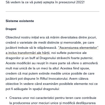
Să vedem la ce vă puteți aștepta în presezonul 2022!
Sisteme existente
Dragoni
Obiectivul nostru inițial era să mărim diversitatea dintre jocuri,
creând o varietate de medii distincte și memorabile, pe care
jucătorii trebuie să le stăpânească.
''Ascensiunea elementelor''
a inclus transformări ale hărții
, noi suflete puternice ale
dragonilor și un buff al Dragonului străvechi foarte puternic.
Aceste modificări au reușit în mare parte să ofere o atmosferă
mult mai unică de la un meci la altul. Acestea fiind spuse,
credem că mai putem extinde mediile unice posibile de care
jucătorii pot dispune în Riftul Invocatorului. Avem câteva
obiective în vedere când examinăm posibilele elemente noi ce
pot fi adăugate în spațiul dragonului:
Crearea unor noi caracteristici pentru teren care contribuie
la producerea unor meciuri unice și modifică desfășurarea