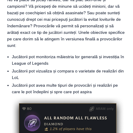
campionii? Vă pricepeți de minune să ucideți minioni, dar vă
bazați pe coechipieri să obțină asasinate? Sau poate sunteți
cunoscuți drept cei mai pricepuți jucători la evitat loviturile de
îndemânare? Provocările vă permit să personalizați și să
arătați exact ce tip de jucători
sunteți
. Unele obiective specifice
pe care dorim să le atingem în versiunea finală a provocărilor
sunt:
Jucătorii pot monitoriza măiestria lor generală și investiția în
League of Legends
Jucătorii pot vizualiza și compara o varietate de realizări din
LoL
Jucătorii pot avea multe tipuri de provocări și realizări pe
care le pot îndeplini și spre care pot aspira